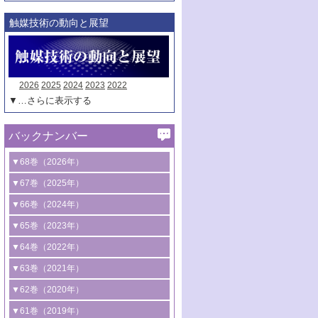
触媒技術の動向と展望
2026
2025
2024
2023
2022
▼…さらに表示する
バックナンバー
▼68巻（2026年）
1号 過酸化水素合成に関する研究動向
▼67巻（2025年）
2号 コンピューター技術により加速する
1号 CO
水素化によるグリーン燃料/グリ
▼66巻（2024年）
2
触媒開発
ーンケミカル製造
1号 低次元ナノ構造を有する触媒材料
▼65巻（2023年）
3号 有機分子変換やCO
資源化のための
2
2号 水素製造のための水分解技術に関す
2号 規制反応場を活用した固体触媒研究
1号 炭素が関わる触媒機能
▼64巻（2022年）
光触媒に関する最近の研究
る最近の研究
の新展開
2号 プラスチックケミカルリサイクルの
1号 合成ガス製造とCOを用いるケミカル
▼63巻（2021年）
B号 第137回触媒討論会（2026年）
3号 オレフィン系樹脂の精密合成に関す
3号 未踏分子変換を目指した酸化触媒プ
ための触媒技術
ズ合成の最新動向
1号 金触媒の新展開
▼62巻（2020年）
る最新技術
ロセスの最前線
3号 非酸化物系金属化合物を基盤とした
2号 化学品合成のための合金触媒開発
2号 ペロブスカイト
1号 触媒設計を拓く欠陥構造のキャラク
▼61巻（2019年）
4号 アルコール類の効率的変換を実現す
4号 シンクロトロン放射光および中性子
触媒材料の開発