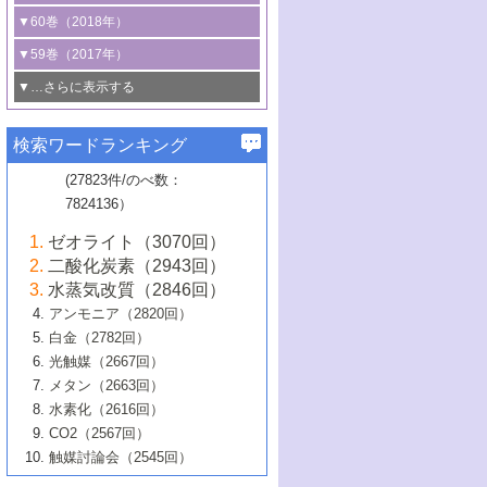
3号 CO
の排出削減および有効活用のた
タリゼーション
2
3号 特殊反応場を利用した触媒的分子変
る非貴金属触媒の研究動向
線を利用した触媒解析技術の最先端
1号 物質移動制御に着目した触媒プロセ
▼60巻（2018年）
4号 格子酸素・格子酸素欠陥を利用した
めの触媒技術
換反応
2号 機能化学品製造に資するクリーンな
ス開発
5号 ゼオライトの合成と応用における研
5号 単原子触媒
触媒反応
1号 固体酸触媒の最新の研究動向
▼59巻（2017年）
触媒的酸化反応
4号 若手による情報発信企画～とびたて
4号 多孔質材料を用いた触媒の新展開
究動向
2号 CO
フリー水素サプライチェーンに
2
6号 参照触媒委員会からのお知らせ
5号 生体触媒によるエネルギー変換反応
2号 二酸化炭素からの有用化学品合成
1号 いたるところに，触媒
▼…さらに表示する
若き触媒の研究者たち～（1）
3号 水処理のための触媒化学
5号 情報学的手法を用いた触媒開発
6号 ヘテロ接合界面
関わる触媒開発動向
B号 第133回触媒討論会（2023年）
6号 窒素とリンの循環のための触媒・機
3号 ナノ粒子・クラスター触媒の最前線
2号 機能性材料の局所構造解析のための
5号 若手による情報発信企画～とびたて
▼58巻（2016年）
4号 光触媒を用いた水分解の最新の研究
6号 カーボンニュートラルに向けた電解
B号 第135回触媒討論会（2025年）
3号 精密高分子合成に関する最近の研究
能性材料
最先端技術
検索ワードランキング
4号 60周年記念企画
若き触媒の研究者たち～（2）
動向
技術
1号 ユニークな構造の高分子を生み出す触
▼57巻（2015年）
動向
B号 第131回触媒討論会（2023年）
3号 無機分離膜材料の開発と触媒反応プ
5号 進化するゼオライト合成技術
6号 石油のノーブル・ユースを志向した
媒技術
(27823件/のべ数：
5号 次世代の触媒プロセスを支えるマイ
B号 第127回触媒討論会（2021年・オン
1号 水素キャリアにかかわる触媒技術の新
4号 バイオマス化成品製造のための触媒
▼56巻（2014年）
ロセスへの適用
触媒技術
7824136）
クロ波
6号 非貴金属系触媒における電気化学的
ライン開催(Zoom)のみ）
2号 リグニンからの化成品製造に向けた触
展開
技術
1号 特殊環境場を利用した材料合成
▼55巻（2013年）
4号 触媒研究における計算科学の利用
酸素還元反応
B号 第129回触媒討論会（2022年・京都
媒技術
6号 メタン転換技術の最新動向
ゼオライト（3070回）
2号 石油精製用触媒の最近の進展
5号 固体触媒による含窒素有機化合物変
2号 光触媒反応機構に関する最新の研究動
1号 高耐久性燃料電池システム用触媒にお
大学：オンライン・対面開催）
▼54巻（2012年）
5号 水素のふるまいを解き明かす最先端
B号 第121回触媒討論会（2018年・東京
3号 触媒研究の最先端～とびたて若き研究
二酸化炭素（2943回）
B号 第125回触媒討論会（2020年・工学
換の最前線
3号 固体酸化物形燃料電池（SOFC）におけ
向
ける新展開
研究
大学）
1号 規則性多孔体の利用技術における最近
▼53巻（2011年）
者たち～（1）
水蒸気改質（2846回）
院大学）
るアノード触媒上での燃料直接改質技術
6号 貴金属使用量低減に向けた自動車排
3号 固体高分子形燃料電池カソード触媒の
2号 リビングラジカル重合の最近の動向
6号 低級アルカンの有効利用のための触
の進歩
アンモニア（2820回）
4号 触媒研究の最先端～とびたて若き研究
1号 金属学から見る合金触媒の新展開
▼52巻（2010年）
ガス浄化触媒の開発
4号 コアシェル構造の制御による触媒機能
開発動向
媒技術
白金（2782回）
3号 天然ガスの化学工業的展開に関する触
2号 第109回触媒討論会
者たち～（2）
2号 第107回触媒討論会
の向上
1号 触媒の劣化対策と長寿命触媒開発
B号 第123回触媒討論会（2019年・大阪
▼51巻（2009年）
4号 人工光合成に向けた近年のアプローチ
光触媒（2667回）
媒技術
B号 第119回触媒討論会（2017年・首都
3号 貴金属低減技術の最新動向
5号 触媒研究の最先端～とびたて若き研究
市立大学）
3号 触媒のその場観察法の進歩（１）
5号 工業触媒およびその周辺技術の最近の
2号 第105回触媒討論会
1号 炭素材料－熱い注目を集める材料－
▼50巻（2008年）
メタン（2663回）
大学東京）
5号 未利用熱エネルギーの有効活用に貢献
4号 貴金属触媒の精密構造制御とその活用
者たち～（3）
4号 貴金属代替技術の最新動向
進歩
水素化（2616回）
4号 触媒のその場観察法の進歩（２）
3号 ナノ構造が拓く新機能
する触媒技術
2号 第103回触媒討論会
1号 触媒化学と学会のこの10年，半世紀，
▼49巻（2007年）
5号 バイオマス化成品製造のための固体触
6号 イオニクス材料と燃料電池・電解合成
5号 光触媒による物質変換反応の新展開
CO2（2567回）
6号 ナノシート
5号 不活性結合の触媒的活性化による有機
そして未来
4号 活性サイトおよびその環境の精密な設
6号 ポリオキソメタレート
3号 環境浄化用光触媒の現状と課題
媒の開発
1号 含フッ素化合物の合成と触媒
▼48巻（2006年）
の最新の研究動向
触媒討論会（2545回）
6号 グラフェン
合成
B号 第115回触媒討論会（2015年・成蹊大
計による触媒の高機能化
2号 第101回触媒討論会
B号 第113回触媒討論会（2014年・ロワジ
4号 水素社会の実現に向けた水素製造・貯
6号 ナノ空間─吸着状態解析から新機能開拓
2号 第99回触媒討論会
B号 第117回触媒討論会（2016年・大阪府
1号 固体酸触媒の最近の進歩
▼47巻（2005年）