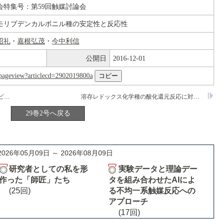
会特集号：第59回触媒討論会
モリブデンカルボニル種の安定性と反応性
昭礼
・
嘉根弘茂
・
今中利信
公開日
2016-12-01
nl/pageview?articlecd=2902019800a
固体触媒上の炭化水素の反応におけるスピルオーバー，逆スピルオーバー効果
溶存レドックス化学種の酸化還元反応に対する電解重合ポリアニリン膜被覆電極の電極触媒作用
29巻2号へ戻る
2026年05月09日 ～ 2026年08月09日
研究者としての私を形
実験データと理論デー
作った「師匠」たち
タを組み合わせたAIによ
(25回)
る不均一系触媒反応への
アプローチ
(17回)