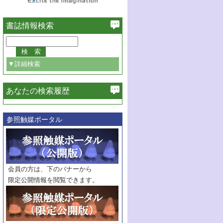
書誌情報検索
▼詳細検索
あなたの検索履歴
必ず含む
参照触媒ポータル
巻・号指定
巻
号
範囲指定
巻
号～
巻
会員の方は、下のバナーから
号
限定公開情報を閲覧できます。
触媒年鑑
年度
記事種別
マーク：
マークあり