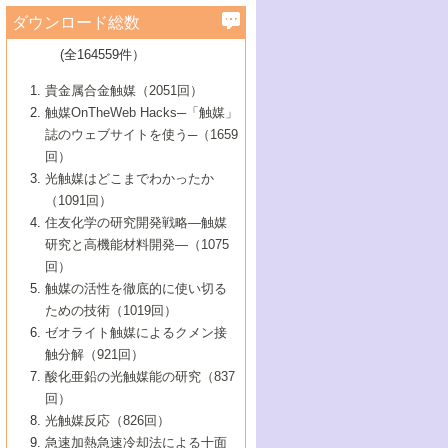
学）
7号 水素を利用する化成品合成の新潮流
6号 新しい固体酸触媒技術
5号 触媒を有効に使うための技術
ールホテル豊橋）
蔵技術の進歩
まで─
3号 メソポーラス物質の新展開
立大学）
3号 実用的ファインケミカル合成プロセス
ダウンロード総数
2号 第97回触媒討論会
1号 最近の触媒担体とその効果
▼46巻（2004年）
7号 ゼオライト合成における最近の進歩
6号 第106回触媒討論会
5号 CO
が関わる触媒・材料
B号 第111回触媒討論会（2013年・関西大
4号 錯体を利用したユニークな表面構造の
を実現する触媒
2
3号 リビング重合触媒の最近の展開
2号 第95回触媒討論会
(全164559件）
1号 部分酸化反応触媒の最前線
▼45巻（2003年）
学）
構築と機能
7号 有機分子触媒による精密有機合成
4号 バイオマス活用のための技術開発
6号 第104回触媒討論会
4号 今後の液体燃料を支える触媒技術
3号 化成品を合成するゼオライト触媒
2号 第93回触媒討論会
1号 なぜこの触媒が良いのか？
▼44巻（2002年）
貴金属合金触媒（2051回）
5号 若手会員による触媒研究の未来展望1：
8号 高機能化ポリオレフィンに向けた重合
5号 こんな物質，あんな物質―新たな触媒
7号 持続可能社会実現のための触媒および
5号 水素製造・貯蔵のための触媒技術の新
4号 水分解用光触媒材料
3号 特殊エネルギー場の触媒反応
触媒OnTheWeb Hacks─「触媒」
企業編
2号 第91回触媒討論会
触媒の最近の進展
1号 高次制御された触媒の化学
▼43巻（2001年）
の可能性―
触媒関連技術
しい展開
誌のウェブサイトを使う─（1659
5号 時間分解分光の進歩と応用
4号 生体内における金属の触媒作用
6号 第102回触媒討論会
3号 最近の自動車排ガス処理技術
2号 第89回触媒討論会
1号 グリーンケミストリーと触媒
▼42巻（2000年）
6号 第100回触媒討論会
8号 未来を拓く金属錯体
回）
6号 第98回触媒討論会
6号 第96回触媒討論会
5号 ファインケミカルズの展開に寄与する
7号 触媒・化学反応における計算化学の進
4号 触媒研究の現状と将来─第90回触媒討論
3号 触媒を利用した電気化学の新展開
2号 第87回触媒討論会特集号
1号 触媒反応工学の明日を拓く
▼41巻（1999年）
7号 『結晶の化学』を活かした触媒研究
光触媒はどこまでわかったか
7号 基礎化学品製造の触媒技術
触媒
歩
会Aから
7号 未来型金属錯体触媒開発への展望
4号 ナノ材料の調製と機能化
（1091回）
3号 生体触媒とバイオプロセス
2号 第85回触媒討論会
8号 イオン液体の応用
1号 孔、穴、あな?-特異な空間とその利用-
▼40巻（1998年）
8号 多機能型リアクター
6号 第94回触媒討論会
8号 若手研究者による触媒研究の未来展望
5号 基礎化学品製造の触媒技術
8号 超臨界流体を用いた化学プロセスの新
住友化学の研究開発戦略―触媒
5号 こんな触媒が欲しい
4号 水素製造・利用の触媒化学
3号 反応ダイナミクス
2号 第83回触媒討論会
1号 創立40周年記念・触媒化学この10年の
▼39巻（1997年）
2：大学・研究所編
展開
研究と高機能材料開発―（1075
7号 サブナノレベルでみた新しい表面現象
6号 第92回触媒討論会
6号 第90回触媒討論会
5号 触媒研究における新しい切り口：コン
進展と21世紀への提言/創立40周年記念・触
4号 超臨界流体の触媒反応への応用
3号 均一系触媒反応最前線
1号 均一系と不均一系触媒反応-その特徴と
回）
▼38巻（1996年）
8号 オレフィン重合触媒の新たな展
7号 基礎化学品製造の触媒技術
ビナトリアルケミストリー
媒学会この10年の歩みとこれから/創立40周
7号 触媒研究と学術雑誌/情報
5号 触媒のおもしろさをどのように伝える
接点
触媒の活性を徹底的に使い切る
4号 実用炭素材料の新展開
1号 触媒の構造と触媒作用/C1化学を中心と
▼37巻（1995年）
年記念・記録は語る
8号 資源の循環と触媒技術
6号 第88回触媒討論会特集号
か
ための技術（1019回）
8号 若い世代からみた触媒化学の現状と未
2号 第79回触媒討論会
5号 研究の方法論を考える
する21世紀への触媒
1号 ファインケミカルズと固体触媒
▼36巻（1994年）
2号 第81回触媒討論会
ゼオライト触媒によるクメン接
来
7号 企業における触媒研究のブレークスル
6号 第86回触媒討論会
3号 最新NO除去触媒の実用化研究
6号 第84回触媒討論会
2号 第77回触媒討論会
2号 第75回触媒討論会
触分解（921回）
1号 電気化学と触媒
▼35巻（1993年）
ー
3号 計算機触媒化学へのさそい
7号 水素化精製触媒の新しい展開
4号 新しい反応場を目指した触媒調製
7号 機能性金属材料と触媒
3号 オリンピックメダル:金・銀・銅はどん
酸化亜鉛の光触媒能の研究（837
3号 希土類を利用した触媒
2号 第73回触媒討論会
8号 この材料を触媒として使ってみません
4号 触媒劣化の制御と予測
1号 工業触媒開発マニュアル―探索から工
▼34巻（1992年）
8号 新しい反応性と機能性を目指した金属
な触媒作用を示すか
回）
5号 反応・分離技術の新しい展開
8号 触媒研究へのNMRの応用と展望
か？
業化まで
4号 触媒とリサイクル
3号 C4化学の展開
5号 最新の実用プロセスと触媒
クラスタ-化学
1号 インパクトを与えたこの研究
▼33巻（1991年）
光触媒反応（826回）
4号 触媒作用における機能の複合化
6号 第80回触媒討論会
2号 第71回触媒討論会
5号 エネルギー変換触媒
4号 《通常号》
6号 第82回触媒討論会
急速加熱急速冷却法による十面
2号 第69回触媒討論会
1号 触媒プロセス開発マニュアル―探索か
▼32巻（1990年）