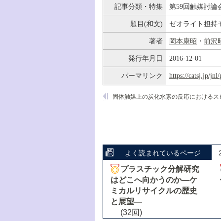
記事分類・特集
第59回触媒討論
題目(和文)
ゼオライト担持
著者
岡本康昭
・
前沢
発行年月日
2016-12-01
パーマリンク
https://catsj.jp/j
よく読まれているページ
プラスチック分解研究
はどこへ向かうのか―ケ
ミカルリサイクルの歴史
と展望―
(32回)