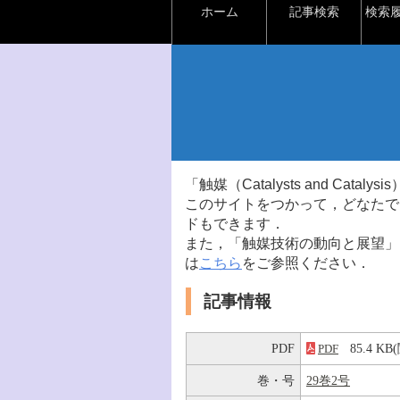
ホーム
記事検索
検索
「触媒（Catalysts and Ca
このサイトをつかって，どなたで
ドもできます．
また，「触媒技術の動向と展望」
は
こちら
をご参照ください．
記事情報
PDF
85.4 K
PDF
巻・号
29巻2号