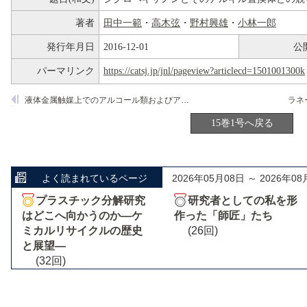
著者
田中一範
・
高木弦
・
野村興雄
・
小林一郎
発行年月日
2016-12-01
公
パーマリンク
https://catsj.jp/jnl/pageview?articlecd=1501001300k
液体金属触媒上でのアルコール類およびアミン類の脱水素反応
15巻1号へ戻る
よく読まれているページ
2026年05月08日 ～ 2026年08
プラスチック分解研究
研究者としての私を形
はどこへ向かうのか―ケ
作った「師匠」たち
ミカルリサイクルの歴史
(26回)
と展望―
(32回)