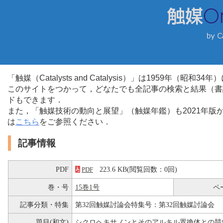
「触媒（Catalysts and Catalysis）」は1959年（昭
このサイトをつかって，どなたでも全記事の検索と結果（書
ドもできます．
また，「触媒技術の動向と展望」（触媒年鑑）も2021年
は
こちら
をご参照ください．
記事情報
PDF
223.6 KB(閲覧回数：0回)
PDF
巻・号
15巻1号
ペ
記事分類・特集
第32回触媒討論会特集号：第32回触媒討論会
題目(和文)
シクロヘキサノンとそのアルキル置換体との競