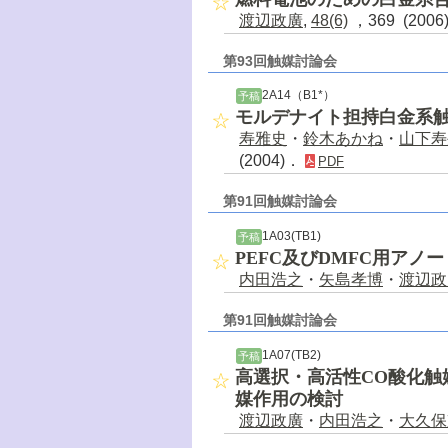
渡辺政廣
,
48(6)
，369 (200
第93回触媒討論会
2A14（B1*）
予稿
モルデナイト担持白金系触
寿雅史
・
鈴木あかね
・
山下寿
(2004)．
PDF
第91回触媒討論会
1A03(TB1)
予稿
PEFC及びDMFC用ア
内田浩之
・
矢島孝博
・
渡辺政
第91回触媒討論会
1A07(TB2)
予稿
高選択・高活性CO酸化触
媒作用の検討
渡辺政廣
・
内田浩之
・
大久保