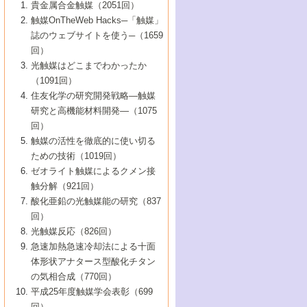
1号 なぜこの触媒が良いのか？
▼44巻（2002年）
貴金属合金触媒（2051回）
5号 若手会員による触媒研究の未来展望1：
8号 高機能化ポリオレフィンに向けた重合
5号 こんな物質，あんな物質―新たな触媒
7号 持続可能社会実現のための触媒および
5号 水素製造・貯蔵のための触媒技術の新
4号 水分解用光触媒材料
3号 特殊エネルギー場の触媒反応
触媒OnTheWeb Hacks─「触媒」
企業編
2号 第91回触媒討論会
触媒の最近の進展
1号 高次制御された触媒の化学
▼43巻（2001年）
の可能性―
触媒関連技術
しい展開
誌のウェブサイトを使う─（1659
5号 時間分解分光の進歩と応用
4号 生体内における金属の触媒作用
6号 第102回触媒討論会
3号 最近の自動車排ガス処理技術
2号 第89回触媒討論会
1号 グリーンケミストリーと触媒
▼42巻（2000年）
6号 第100回触媒討論会
8号 未来を拓く金属錯体
回）
6号 第98回触媒討論会
6号 第96回触媒討論会
5号 ファインケミカルズの展開に寄与する
7号 触媒・化学反応における計算化学の進
4号 触媒研究の現状と将来─第90回触媒討論
3号 触媒を利用した電気化学の新展開
2号 第87回触媒討論会特集号
1号 触媒反応工学の明日を拓く
▼41巻（1999年）
7号 『結晶の化学』を活かした触媒研究
光触媒はどこまでわかったか
7号 基礎化学品製造の触媒技術
触媒
歩
会Aから
7号 未来型金属錯体触媒開発への展望
4号 ナノ材料の調製と機能化
（1091回）
3号 生体触媒とバイオプロセス
2号 第85回触媒討論会
8号 イオン液体の応用
1号 孔、穴、あな?-特異な空間とその利用-
▼40巻（1998年）
8号 多機能型リアクター
6号 第94回触媒討論会
8号 若手研究者による触媒研究の未来展望
5号 基礎化学品製造の触媒技術
8号 超臨界流体を用いた化学プロセスの新
住友化学の研究開発戦略―触媒
5号 こんな触媒が欲しい
4号 水素製造・利用の触媒化学
3号 反応ダイナミクス
2号 第83回触媒討論会
1号 創立40周年記念・触媒化学この10年の
▼39巻（1997年）
2：大学・研究所編
展開
研究と高機能材料開発―（1075
7号 サブナノレベルでみた新しい表面現象
6号 第92回触媒討論会
6号 第90回触媒討論会
5号 触媒研究における新しい切り口：コン
進展と21世紀への提言/創立40周年記念・触
4号 超臨界流体の触媒反応への応用
3号 均一系触媒反応最前線
1号 均一系と不均一系触媒反応-その特徴と
回）
▼38巻（1996年）
8号 オレフィン重合触媒の新たな展
7号 基礎化学品製造の触媒技術
ビナトリアルケミストリー
媒学会この10年の歩みとこれから/創立40周
7号 触媒研究と学術雑誌/情報
5号 触媒のおもしろさをどのように伝える
接点
触媒の活性を徹底的に使い切る
4号 実用炭素材料の新展開
1号 触媒の構造と触媒作用/C1化学を中心と
▼37巻（1995年）
年記念・記録は語る
8号 資源の循環と触媒技術
6号 第88回触媒討論会特集号
か
ための技術（1019回）
8号 若い世代からみた触媒化学の現状と未
2号 第79回触媒討論会
5号 研究の方法論を考える
する21世紀への触媒
1号 ファインケミカルズと固体触媒
▼36巻（1994年）
2号 第81回触媒討論会
ゼオライト触媒によるクメン接
来
7号 企業における触媒研究のブレークスル
6号 第86回触媒討論会
3号 最新NO除去触媒の実用化研究
6号 第84回触媒討論会
2号 第77回触媒討論会
2号 第75回触媒討論会
触分解（921回）
1号 電気化学と触媒
▼35巻（1993年）
ー
3号 計算機触媒化学へのさそい
7号 水素化精製触媒の新しい展開
4号 新しい反応場を目指した触媒調製
7号 機能性金属材料と触媒
3号 オリンピックメダル:金・銀・銅はどん
酸化亜鉛の光触媒能の研究（837
3号 希土類を利用した触媒
2号 第73回触媒討論会
8号 この材料を触媒として使ってみません
4号 触媒劣化の制御と予測
1号 工業触媒開発マニュアル―探索から工
▼34巻（1992年）
8号 新しい反応性と機能性を目指した金属
な触媒作用を示すか
回）
5号 反応・分離技術の新しい展開
8号 触媒研究へのNMRの応用と展望
か？
業化まで
4号 触媒とリサイクル
3号 C4化学の展開
5号 最新の実用プロセスと触媒
クラスタ-化学
1号 インパクトを与えたこの研究
▼33巻（1991年）
光触媒反応（826回）
4号 触媒作用における機能の複合化
6号 第80回触媒討論会
2号 第71回触媒討論会
5号 エネルギー変換触媒
4号 《通常号》
6号 第82回触媒討論会
急速加熱急速冷却法による十面
2号 第69回触媒討論会
1号 触媒プロセス開発マニュアル―探索か
▼32巻（1990年）
5号 未来を拓け！若手研究者
7号 無機―有機ハイブリッド材料の新展開
3号 研究開発のうらおもて―着想と展開
体形状アナタース型酸化チタン
6号 第76回触媒討論会
5号 《通常号》
ら工業化まで，知っておきたいこと PartII
7号 ナノ構造体の化学
3号 ケミカルズ合成触媒―新しい展開と応
1号 21世紀に向けて触媒研究の飛躍をめざ
▼31巻（1989年）
6号 第78回触媒討論会
8号 AFMでみる世界
の気相合成（770回）
4号 触媒劣化と寿命の予測
7号 表面吸着相の新しい展開
用
6号 第74回触媒討論会
2号 第67回触媒討論会
8号 あの反応は今
す―触媒化学の裾野を広げよう
1号 情報科学と反応設計・材料設計
▼30巻（1988年）
7号 ダイナミックな領域への触媒研究の展
平成25年度触媒学会表彰（699
5号 環境に優しい触媒
8号 マイクロポーラス・クリスタル触媒の
4号 触媒調製の科学と技術の最前線
7号 半導体光触媒の基礎と広がり
3号 光触媒
2号 第65回触媒討論会
開/C1化学を中心とする21世紀への触媒
回）