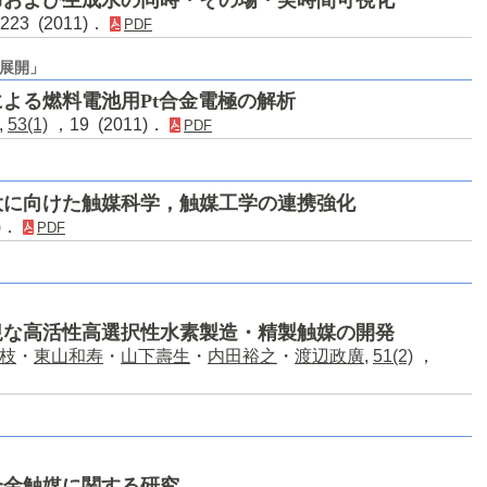
223 (2011)．
PDF
展開」
よる燃料電池用Pt合金電極の解析
,
53(1)
，19 (2011)．
PDF
大に向けた触媒科学，触媒工学の連携強化
0)．
PDF
規な高活性高選択性水素製造・精製触媒の開発
枝
・
東山和寿
・
山下壽生
・
内田裕之
・
渡辺政廣
,
51(2)
，
合金触媒に関する研究