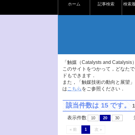
ホーム
記事検索
検索
「触媒（Catalysts and Ca
このサイトをつかって，どなたで
ドもできます．
また，「触媒技術の動向と展望」
は
こちら
をご参照ください．
該当件数は 15 です。
表示件数
並
10
20
30
« 前
1
次 »