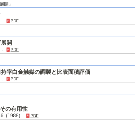
展開」
計
2)．
PDF
新展開
5)．
PDF
担持率白金触媒の調製と比表面積評価
9)．
PDF
とその有用性
6 (1988)．
PDF