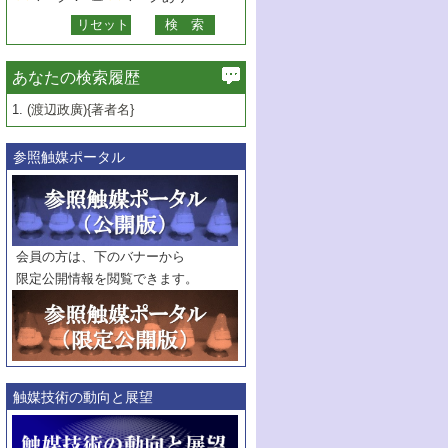
あなたの検索履歴
1.
(渡辺政廣){著者名}
参照触媒ポータル
会員の方は、下のバナーから
限定公開情報を閲覧できます。
触媒技術の動向と展望