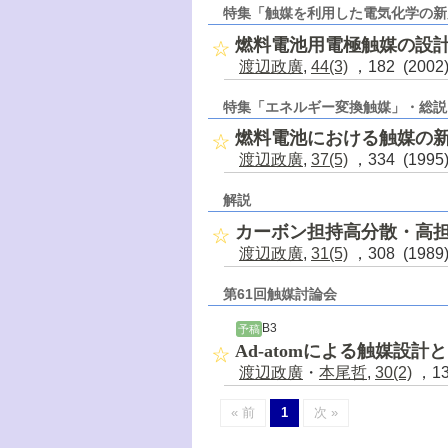
特集「触媒を利用した電気化学の新
燃料電池用電極触媒の設
渡辺政廣
,
44(3)
，182 (200
特集「エネルギー変換触媒」・総説
燃料電池における触媒の
渡辺政廣
,
37(5)
，334 (199
解説
カーボン担持高分散・高
渡辺政廣
,
31(5)
，308 (198
第61回触媒討論会
B3
予稿
Ad-atomによる触媒設計
渡辺政廣
・
本尾哲
,
30(2)
，13
« 前
1
次 »