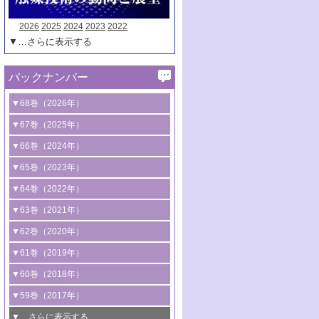
2026
2025
2024
2023
2022
▼…さらに表示する
バックナンバー
▼68巻（2026年）
1号 過酸化水素合成に関する研究動向
▼67巻（2025年）
2号 コンピューター技術により加速する
1号 CO
水素化によるグリーン燃料/グリ
▼66巻（2024年）
2
触媒開発
ーンケミカル製造
1号 低次元ナノ構造を有する触媒材料
▼65巻（2023年）
3号 有機分子変換やCO
資源化のための
2
2号 水素製造のための水分解技術に関す
2号 規制反応場を活用した固体触媒研究
1号 炭素が関わる触媒機能
▼64巻（2022年）
光触媒に関する最近の研究
る最近の研究
の新展開
2号 プラスチックケミカルリサイクルの
1号 合成ガス製造とCOを用いるケミカル
▼63巻（2021年）
B号 第137回触媒討論会（2026年）
3号 オレフィン系樹脂の精密合成に関す
3号 未踏分子変換を目指した酸化触媒プ
ための触媒技術
ズ合成の最新動向
1号 金触媒の新展開
▼62巻（2020年）
る最新技術
ロセスの最前線
3号 非酸化物系金属化合物を基盤とした
2号 化学品合成のための合金触媒開発
2号 ペロブスカイト
1号 触媒設計を拓く欠陥構造のキャラク
▼61巻（2019年）
4号 アルコール類の効率的変換を実現す
4号 シンクロトロン放射光および中性子
触媒材料の開発
3号 CO
の排出削減および有効活用のた
タリゼーション
2
3号 特殊反応場を利用した触媒的分子変
る非貴金属触媒の研究動向
線を利用した触媒解析技術の最先端
1号 物質移動制御に着目した触媒プロセ
▼60巻（2018年）
4号 格子酸素・格子酸素欠陥を利用した
めの触媒技術
換反応
2号 機能化学品製造に資するクリーンな
ス開発
5号 ゼオライトの合成と応用における研
5号 単原子触媒
触媒反応
1号 固体酸触媒の最新の研究動向
▼59巻（2017年）
触媒的酸化反応
4号 若手による情報発信企画～とびたて
4号 多孔質材料を用いた触媒の新展開
究動向
2号 CO
フリー水素サプライチェーンに
2
6号 参照触媒委員会からのお知らせ
5号 生体触媒によるエネルギー変換反応
2号 二酸化炭素からの有用化学品合成
1号 いたるところに，触媒
▼…さらに表示する