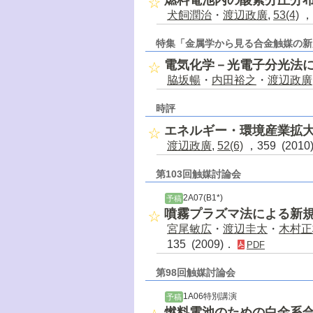
犬飼潤治
・
渡辺政廣
,
53(4)
，
特集「金属学から見る合金触媒の新
電気化学－光電子分光法に
脇坂暢
・
内田裕之
・
渡辺政廣
時評
エネルギー・環境産業拡
渡辺政廣
,
52(6)
，359 (201
第103回触媒討論会
2A07(B1*)
予稿
噴霧プラズマ法による新
宮尾敏広
・
渡辺圭太
・
木村正
135 (2009)．
PDF
第98回触媒討論会
1A06特別講演
予稿
燃料電池のための白金系