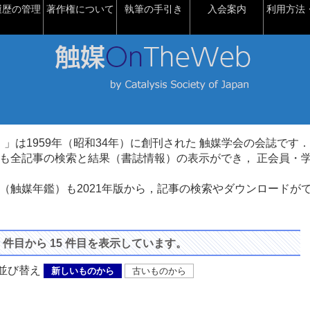
履歴の管理
著作権について
執筆の手引き
入会案内
利用方法・
talysis）」は1959年（昭和34年）に創刊された 触媒学会の会誌です．
も全記事の検索と結果（書誌情報）の表示ができ， 正会員・
（触媒年鑑）も2021年版から，記事の検索やダウンロードが
1 件目から 15 件目を表示しています。
び替え
新しいものから
古いものから