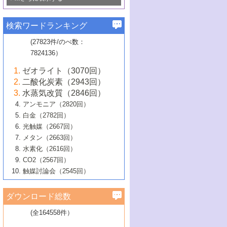
若き触媒の研究者たち～（1）
3号 水処理のための触媒化学
5号 情報学的手法を用いた触媒開発
6号 ヘテロ接合界面
関わる触媒開発動向
B号 第133回触媒討論会（2023年）
6号 窒素とリンの循環のための触媒・機
3号 ナノ粒子・クラスター触媒の最前線
2号 機能性材料の局所構造解析のための
5号 若手による情報発信企画～とびたて
▼58巻（2016年）
4号 光触媒を用いた水分解の最新の研究
6号 カーボンニュートラルに向けた電解
B号 第135回触媒討論会（2025年）
3号 精密高分子合成に関する最近の研究
能性材料
最先端技術
検索ワードランキング
4号 60周年記念企画
若き触媒の研究者たち～（2）
動向
技術
1号 ユニークな構造の高分子を生み出す触
▼57巻（2015年）
動向
B号 第131回触媒討論会（2023年）
3号 無機分離膜材料の開発と触媒反応プ
5号 進化するゼオライト合成技術
6号 石油のノーブル・ユースを志向した
媒技術
(27823件/のべ数：
5号 次世代の触媒プロセスを支えるマイ
B号 第127回触媒討論会（2021年・オン
1号 水素キャリアにかかわる触媒技術の新
4号 バイオマス化成品製造のための触媒
▼56巻（2014年）
ロセスへの適用
触媒技術
7824136）
クロ波
6号 非貴金属系触媒における電気化学的
ライン開催(Zoom)のみ）
2号 リグニンからの化成品製造に向けた触
展開
技術
1号 特殊環境場を利用した材料合成
▼55巻（2013年）
4号 触媒研究における計算科学の利用
酸素還元反応
B号 第129回触媒討論会（2022年・京都
媒技術
6号 メタン転換技術の最新動向
ゼオライト（3070回）
2号 石油精製用触媒の最近の進展
5号 固体触媒による含窒素有機化合物変
2号 光触媒反応機構に関する最新の研究動
1号 高耐久性燃料電池システム用触媒にお
大学：オンライン・対面開催）
▼54巻（2012年）
5号 水素のふるまいを解き明かす最先端
B号 第121回触媒討論会（2018年・東京
3号 触媒研究の最先端～とびたて若き研究
二酸化炭素（2943回）
B号 第125回触媒討論会（2020年・工学
換の最前線
3号 固体酸化物形燃料電池（SOFC）におけ
向
ける新展開
研究
大学）
1号 規則性多孔体の利用技術における最近
▼53巻（2011年）
者たち～（1）
水蒸気改質（2846回）
院大学）
るアノード触媒上での燃料直接改質技術
6号 貴金属使用量低減に向けた自動車排
3号 固体高分子形燃料電池カソード触媒の
2号 リビングラジカル重合の最近の動向
6号 低級アルカンの有効利用のための触
の進歩
アンモニア（2820回）
4号 触媒研究の最先端～とびたて若き研究
1号 金属学から見る合金触媒の新展開
▼52巻（2010年）
ガス浄化触媒の開発
4号 コアシェル構造の制御による触媒機能
開発動向
媒技術
白金（2782回）
3号 天然ガスの化学工業的展開に関する触
2号 第109回触媒討論会
者たち～（2）
2号 第107回触媒討論会
の向上
1号 触媒の劣化対策と長寿命触媒開発
B号 第123回触媒討論会（2019年・大阪
▼51巻（2009年）
4号 人工光合成に向けた近年のアプローチ
光触媒（2667回）
媒技術
B号 第119回触媒討論会（2017年・首都
3号 貴金属低減技術の最新動向
5号 触媒研究の最先端～とびたて若き研究
市立大学）
3号 触媒のその場観察法の進歩（１）
5号 工業触媒およびその周辺技術の最近の
2号 第105回触媒討論会
1号 炭素材料－熱い注目を集める材料－
▼50巻（2008年）
メタン（2663回）
大学東京）
5号 未利用熱エネルギーの有効活用に貢献
4号 貴金属触媒の精密構造制御とその活用
者たち～（3）
4号 貴金属代替技術の最新動向
進歩
水素化（2616回）
4号 触媒のその場観察法の進歩（２）
3号 ナノ構造が拓く新機能
する触媒技術
2号 第103回触媒討論会
1号 触媒化学と学会のこの10年，半世紀，
▼49巻（2007年）
5号 バイオマス化成品製造のための固体触
6号 イオニクス材料と燃料電池・電解合成
5号 光触媒による物質変換反応の新展開
CO2（2567回）
6号 ナノシート
5号 不活性結合の触媒的活性化による有機
そして未来
4号 活性サイトおよびその環境の精密な設
6号 ポリオキソメタレート
3号 環境浄化用光触媒の現状と課題
媒の開発
1号 含フッ素化合物の合成と触媒
▼48巻（2006年）
の最新の研究動向
触媒討論会（2545回）
6号 グラフェン
合成
B号 第115回触媒討論会（2015年・成蹊大
計による触媒の高機能化
2号 第101回触媒討論会
B号 第113回触媒討論会（2014年・ロワジ
4号 水素社会の実現に向けた水素製造・貯
6号 ナノ空間─吸着状態解析から新機能開拓
2号 第99回触媒討論会
B号 第117回触媒討論会（2016年・大阪府
1号 固体酸触媒の最近の進歩
▼47巻（2005年）
学）
7号 水素を利用する化成品合成の新潮流
6号 新しい固体酸触媒技術
5号 触媒を有効に使うための技術
ールホテル豊橋）
蔵技術の進歩
まで─
3号 メソポーラス物質の新展開
立大学）
3号 実用的ファインケミカル合成プロセス
ダウンロード総数
2号 第97回触媒討論会
1号 最近の触媒担体とその効果
▼46巻（2004年）
7号 ゼオライト合成における最近の進歩
6号 第106回触媒討論会
5号 CO
が関わる触媒・材料
B号 第111回触媒討論会（2013年・関西大
4号 錯体を利用したユニークな表面構造の
を実現する触媒
2
3号 リビング重合触媒の最近の展開
2号 第95回触媒討論会
(全164558件）
1号 部分酸化反応触媒の最前線
▼45巻（2003年）
学）
構築と機能
7号 有機分子触媒による精密有機合成
4号 バイオマス活用のための技術開発
6号 第104回触媒討論会
4号 今後の液体燃料を支える触媒技術
3号 化成品を合成するゼオライト触媒
2号 第93回触媒討論会