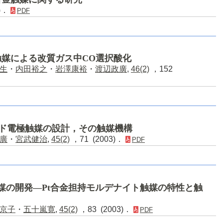
6)．
PDF
媒による改質ガス中CO選択酸化
生
・
内田裕之
・
岩澤康裕
・
渡辺政廣
,
46(2)
，152
ノード電極触媒の設計，その触媒機構
廣
・
宮武健治
,
45(2)
，71 (2003)．
PDF
媒の開発―Pt合金担持モルデナイト触媒の特性と触
京子
・
五十嵐寛
,
45(2)
，83 (2003)．
PDF