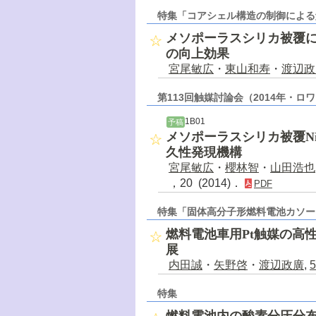
特集「コアシェル構造の制御による
メソポーラスシリカ被覆に
の向上効果
宮尾敏広
・
東山和寿
・
渡辺政
第113回触媒討論会（2014年・ロ
1B01
予稿
メソポーラスシリカ被覆N
久性発現機構
宮尾敏広
・
櫻林智
・
山田浩也
，20 (2014)．
PDF
特集「固体高分子形燃料電池カソー
燃料電池車用Pt触媒の高
展
内田誠
・
矢野啓
・
渡辺政廣
,
5
特集
燃料電池内の酸素分圧分