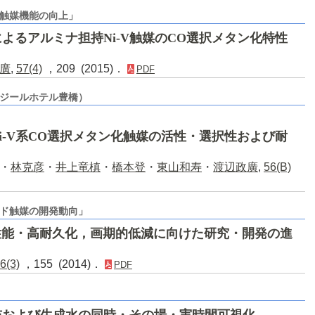
触媒機能の向上」
よるアルミナ担持Ni-V触媒のCO選択メタン化特性
廣
,
57(4)
，209 (2015)．
PDF
ワジールホテル豊橋）
i-V系CO選択メタン化触媒の活性・選択性および耐
・
林克彦
・
井上竜槙
・
橋本登
・
東山和寿
・
渡辺政廣
,
56(B)
ド触媒の開発動向」
性能・高耐久化，画期的低減に向けた研究・開発の進
6(3)
，155 (2014)．
PDF
布および生成水の同時・その場・実時間可視化