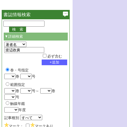
書誌情報検索
▼詳細検索
必ず含む
巻・号指定
巻
号
範囲指定
巻
号～
巻
号
触媒年鑑
年度
記事種別
マーク：
マークあり