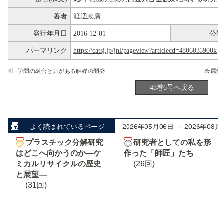
著者
渡辺政廣
発行年月日
2016-12-01
公
パーマリンク
https://catsj.jp/jnl/pageview?articlecd=4806036900k
学問の融合と力がある触媒の開発
48巻6号へ戻る
よく読まれているページ
2026年05月06日 ～ 2026年08
プラスチック分解研究
研究者としての私を形
はどこへ向かうのか―ケ
作った「師匠」たち
ミカルリサイクルの歴史
(26回)
と展望―
(31回)