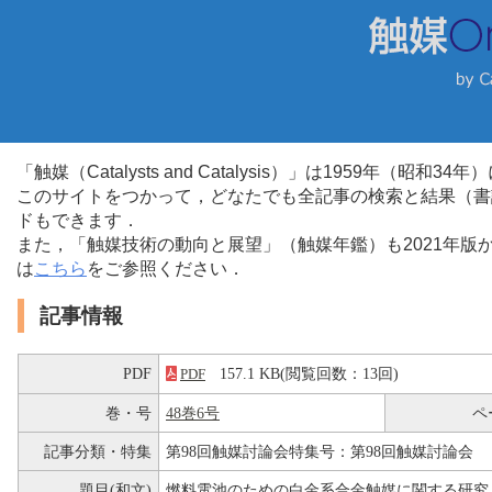
「触媒（Catalysts and Catalysis）」は1959年（昭
このサイトをつかって，どなたでも全記事の検索と結果（書
ドもできます．
また，「触媒技術の動向と展望」（触媒年鑑）も2021年
は
こちら
をご参照ください．
記事情報
PDF
157.1 KB(閲覧回数：13回)
PDF
巻・号
48巻6号
ペ
記事分類・特集
第98回触媒討論会特集号：第98回触媒討論会
題目(和文)
燃料電池のための白金系合金触媒に関する研究