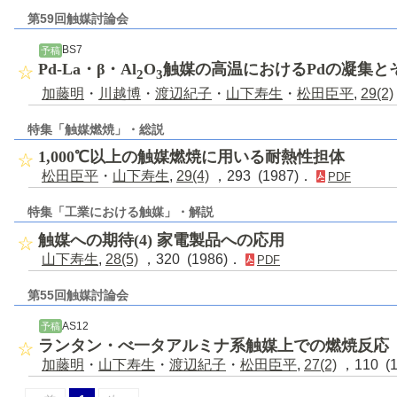
第59回触媒討論会
BS7
予稿
Pd-La・β・Al
O
触媒の高温におけるPdの凝集と
2
3
加藤明
・
川越博
・
渡辺紀子
・
山下寿生
・
松田臣平
,
29(2)
特集「触媒燃焼」・総説
1,000℃以上の触媒燃焼に用いる耐熱性担体
松田臣平
・
山下寿生
,
29(4)
，293 (1987)．
PDF
特集「工業における触媒」・解説
触媒への期待(4) 家電製品への応用
山下寿生
,
28(5)
，320 (1986)．
PDF
第55回触媒討論会
AS12
予稿
ランタン・べ一タアルミナ系触媒上での燃焼反応
加藤明
・
山下寿生
・
渡辺紀子
・
松田臣平
,
27(2)
，110 (