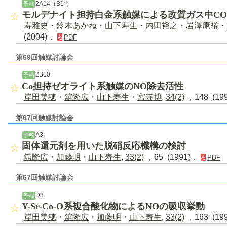
2A14（B1*）
予稿
モルデナイト担持白金系触媒による改質ガス中C
寿雅史
・
鈴木あかね
・
山下寿生
・
内田裕之
・
岩澤康裕
・
(2004)．
PDF
第69回触媒討論会
2B10
予稿
Co担持ゼオライト系触媒のNO除去活性
岸田美穂
・
舘隆広
・
山下寿生
・
宮寺博
,
34(2)
，148 (19
第67回触媒討論会
A3
予稿
固体還元剤を用いた脱硝反応機構の検討
舘隆広
・
加藤明
・
山下寿生
,
33(2)
，65 (1991)．
PDF
第67回触媒討論会
D3
予稿
Y-Sr-Co-O系複合酸化物によるNOの吸収挙動
岸田美穂
・
舘隆広
・
加藤明
・
山下寿生
,
33(2)
，163 (19