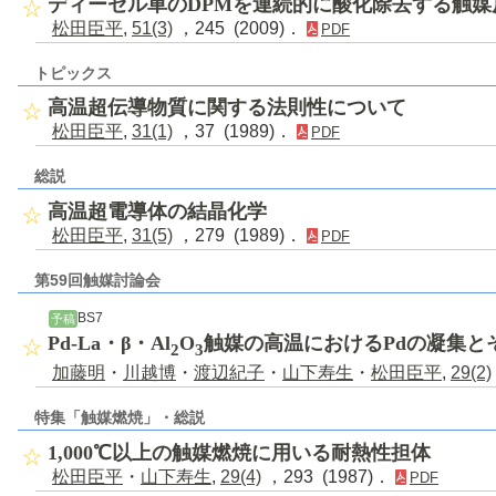
ディーゼル車のDPMを連続的に酸化除去する触媒
松田臣平
,
51(3)
，245 (2009)．
PDF
トピックス
高温超伝導物質に関する法則性について
松田臣平
,
31(1)
，37 (1989)．
PDF
総説
高温超電導体の結晶化学
松田臣平
,
31(5)
，279 (1989)．
PDF
第59回触媒討論会
BS7
予稿
Pd-La・β・Al
O
触媒の高温におけるPdの凝集と
2
3
加藤明
・
川越博
・
渡辺紀子
・
山下寿生
・
松田臣平
,
29(2)
特集「触媒燃焼」・総説
1,000℃以上の触媒燃焼に用いる耐熱性担体
松田臣平
・
山下寿生
,
29(4)
，293 (1987)．
PDF