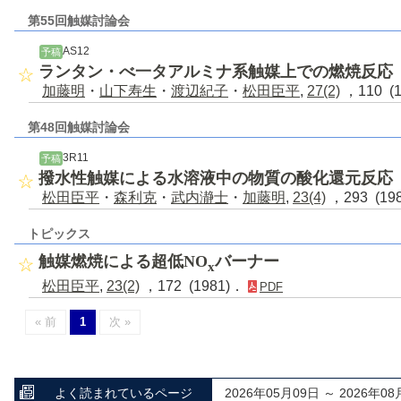
第55回触媒討論会
AS12
予稿
ランタン・べ一タアルミナ系触媒上での燃焼反応
加藤明
・
山下寿生
・
渡辺紀子
・
松田臣平
,
27(2)
，110 (
第48回触媒討論会
3R11
予稿
撥水性触媒による水溶液中の物質の酸化還元反応
松田臣平
・
森利克
・
武内瀞士
・
加藤明
,
23(4)
，293 (19
トピックス
触媒燃焼による超低NO
バーナー
x
松田臣平
,
23(2)
，172 (1981)．
PDF
« 前
1
次 »
よく読まれているページ
2026年05月09日 ～ 2026年08