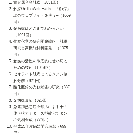
1号 なぜこの触媒が良いのか？
▼44巻（2002年）
貴金属合金触媒（2051回）
5号 若手会員による触媒研究の未来展望1：
8号 高機能化ポリオレフィンに向けた重合
5号 こんな物質，あんな物質―新たな触媒
7号 持続可能社会実現のための触媒および
5号 水素製造・貯蔵のための触媒技術の新
4号 水分解用光触媒材料
3号 特殊エネルギー場の触媒反応
触媒OnTheWeb Hacks─「触媒」
企業編
2号 第91回触媒討論会
触媒の最近の進展
1号 高次制御された触媒の化学
▼43巻（2001年）
の可能性―
触媒関連技術
しい展開
誌のウェブサイトを使う─（1659
5号 時間分解分光の進歩と応用
4号 生体内における金属の触媒作用
6号 第102回触媒討論会
3号 最近の自動車排ガス処理技術
2号 第89回触媒討論会
1号 グリーンケミストリーと触媒
▼42巻（2000年）
6号 第100回触媒討論会
8号 未来を拓く金属錯体
回）
6号 第98回触媒討論会
6号 第96回触媒討論会
5号 ファインケミカルズの展開に寄与する
7号 触媒・化学反応における計算化学の進
4号 触媒研究の現状と将来─第90回触媒討論
3号 触媒を利用した電気化学の新展開
2号 第87回触媒討論会特集号
1号 触媒反応工学の明日を拓く
▼41巻（1999年）
7号 『結晶の化学』を活かした触媒研究
光触媒はどこまでわかったか
7号 基礎化学品製造の触媒技術
触媒
歩
会Aから
7号 未来型金属錯体触媒開発への展望
4号 ナノ材料の調製と機能化
（1091回）
3号 生体触媒とバイオプロセス
2号 第85回触媒討論会
8号 イオン液体の応用
1号 孔、穴、あな?-特異な空間とその利用-
▼40巻（1998年）
8号 多機能型リアクター
6号 第94回触媒討論会
8号 若手研究者による触媒研究の未来展望
5号 基礎化学品製造の触媒技術
8号 超臨界流体を用いた化学プロセスの新
住友化学の研究開発戦略―触媒
5号 こんな触媒が欲しい
4号 水素製造・利用の触媒化学
3号 反応ダイナミクス
2号 第83回触媒討論会
1号 創立40周年記念・触媒化学この10年の
▼39巻（1997年）
2：大学・研究所編
展開
研究と高機能材料開発―（1075
7号 サブナノレベルでみた新しい表面現象
6号 第92回触媒討論会
6号 第90回触媒討論会
5号 触媒研究における新しい切り口：コン
進展と21世紀への提言/創立40周年記念・触
4号 超臨界流体の触媒反応への応用
3号 均一系触媒反応最前線
1号 均一系と不均一系触媒反応-その特徴と
回）
▼38巻（1996年）
8号 オレフィン重合触媒の新たな展
7号 基礎化学品製造の触媒技術
ビナトリアルケミストリー
媒学会この10年の歩みとこれから/創立40周
7号 触媒研究と学術雑誌/情報
5号 触媒のおもしろさをどのように伝える
接点
触媒の活性を徹底的に使い切る
4号 実用炭素材料の新展開
1号 触媒の構造と触媒作用/C1化学を中心と
▼37巻（1995年）
年記念・記録は語る
8号 資源の循環と触媒技術
6号 第88回触媒討論会特集号
か
ための技術（1019回）
8号 若い世代からみた触媒化学の現状と未
2号 第79回触媒討論会
5号 研究の方法論を考える
する21世紀への触媒
1号 ファインケミカルズと固体触媒
▼36巻（1994年）
2号 第81回触媒討論会
ゼオライト触媒によるクメン接
来
7号 企業における触媒研究のブレークスル
6号 第86回触媒討論会
3号 最新NO除去触媒の実用化研究
6号 第84回触媒討論会
2号 第77回触媒討論会
2号 第75回触媒討論会
触分解（921回）
1号 電気化学と触媒
▼35巻（1993年）
ー
3号 計算機触媒化学へのさそい
7号 水素化精製触媒の新しい展開
4号 新しい反応場を目指した触媒調製
7号 機能性金属材料と触媒
3号 オリンピックメダル:金・銀・銅はどん
酸化亜鉛の光触媒能の研究（837
3号 希土類を利用した触媒
2号 第73回触媒討論会
8号 この材料を触媒として使ってみません
4号 触媒劣化の制御と予測
1号 工業触媒開発マニュアル―探索から工
▼34巻（1992年）
8号 新しい反応性と機能性を目指した金属
な触媒作用を示すか
回）
5号 反応・分離技術の新しい展開
8号 触媒研究へのNMRの応用と展望
か？
業化まで
4号 触媒とリサイクル
3号 C4化学の展開
5号 最新の実用プロセスと触媒
クラスタ-化学
1号 インパクトを与えたこの研究
▼33巻（1991年）
光触媒反応（826回）
4号 触媒作用における機能の複合化
6号 第80回触媒討論会
2号 第71回触媒討論会
5号 エネルギー変換触媒
4号 《通常号》
6号 第82回触媒討論会
急速加熱急速冷却法による十面
2号 第69回触媒討論会
1号 触媒プロセス開発マニュアル―探索か
▼32巻（1990年）
5号 未来を拓け！若手研究者
7号 無機―有機ハイブリッド材料の新展開
3号 研究開発のうらおもて―着想と展開
体形状アナタース型酸化チタン
6号 第76回触媒討論会
5号 《通常号》
ら工業化まで，知っておきたいこと PartII
7号 ナノ構造体の化学
3号 ケミカルズ合成触媒―新しい展開と応
1号 21世紀に向けて触媒研究の飛躍をめざ
▼31巻（1989年）
6号 第78回触媒討論会
8号 AFMでみる世界
の気相合成（770回）
4号 触媒劣化と寿命の予測
7号 表面吸着相の新しい展開
用
6号 第74回触媒討論会
2号 第67回触媒討論会
8号 あの反応は今
す―触媒化学の裾野を広げよう
1号 情報科学と反応設計・材料設計
▼30巻（1988年）
7号 ダイナミックな領域への触媒研究の展
平成25年度触媒学会表彰（699
5号 環境に優しい触媒
8号 マイクロポーラス・クリスタル触媒の
4号 触媒調製の科学と技術の最前線
7号 半導体光触媒の基礎と広がり
3号 光触媒
2号 第65回触媒討論会
開/C1化学を中心とする21世紀への触媒
回）