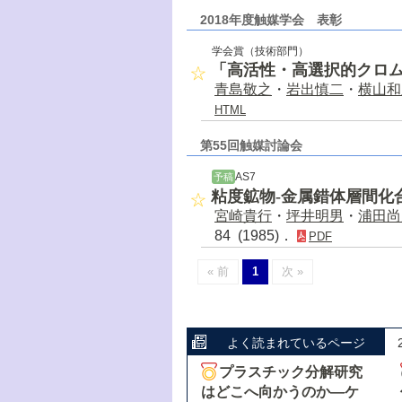
2018年度触媒学会 表彰
学会賞（技術部門）
「高活性・高選択的クロ
青島敬之
・
岩出慎二
・
横山和
HTML
第55回触媒討論会
AS7
予稿
粘度鉱物-金属錯体層間化
宮崎貴行
・
坪井明男
・
浦田尚
84 (1985)．
PDF
« 前
1
次 »
よく読まれているページ
プラスチック分解研究
はどこへ向かうのか―ケ