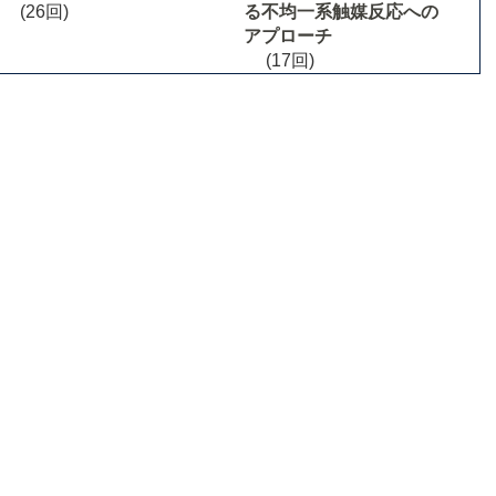
(26回)
る不均一系触媒反応への
アプローチ
(17回)