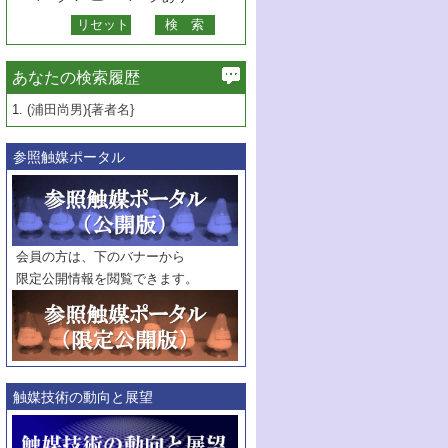
あなたの検索履歴
1.
(浦田尚男){著者名}
参照触媒ポータル
会員の方は、下のバナーから
限定公開情報を閲覧できます。
触媒技術の動向と展望