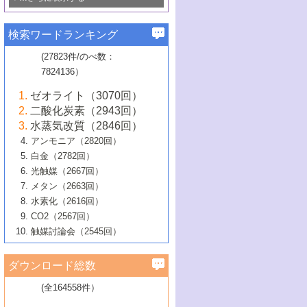
若き触媒の研究者たち～（1）
3号 水処理のための触媒化学
5号 情報学的手法を用いた触媒開発
6号 ヘテロ接合界面
関わる触媒開発動向
B号 第133回触媒討論会（2023年）
6号 窒素とリンの循環のための触媒・機
3号 ナノ粒子・クラスター触媒の最前線
2号 機能性材料の局所構造解析のための
5号 若手による情報発信企画～とびたて
▼58巻（2016年）
4号 光触媒を用いた水分解の最新の研究
6号 カーボンニュートラルに向けた電解
B号 第135回触媒討論会（2025年）
3号 精密高分子合成に関する最近の研究
能性材料
最先端技術
検索ワードランキング
4号 60周年記念企画
若き触媒の研究者たち～（2）
動向
技術
1号 ユニークな構造の高分子を生み出す触
▼57巻（2015年）
動向
B号 第131回触媒討論会（2023年）
3号 無機分離膜材料の開発と触媒反応プ
5号 進化するゼオライト合成技術
6号 石油のノーブル・ユースを志向した
媒技術
(27823件/のべ数：
5号 次世代の触媒プロセスを支えるマイ
B号 第127回触媒討論会（2021年・オン
1号 水素キャリアにかかわる触媒技術の新
4号 バイオマス化成品製造のための触媒
▼56巻（2014年）
ロセスへの適用
触媒技術
7824136）
クロ波
6号 非貴金属系触媒における電気化学的
ライン開催(Zoom)のみ）
2号 リグニンからの化成品製造に向けた触
展開
技術
1号 特殊環境場を利用した材料合成
▼55巻（2013年）
4号 触媒研究における計算科学の利用
酸素還元反応
B号 第129回触媒討論会（2022年・京都
媒技術
6号 メタン転換技術の最新動向
ゼオライト（3070回）
2号 石油精製用触媒の最近の進展
5号 固体触媒による含窒素有機化合物変
2号 光触媒反応機構に関する最新の研究動
1号 高耐久性燃料電池システム用触媒にお
大学：オンライン・対面開催）
▼54巻（2012年）
5号 水素のふるまいを解き明かす最先端
B号 第121回触媒討論会（2018年・東京
3号 触媒研究の最先端～とびたて若き研究
二酸化炭素（2943回）
B号 第125回触媒討論会（2020年・工学
換の最前線
3号 固体酸化物形燃料電池（SOFC）におけ
向
ける新展開
研究
大学）
1号 規則性多孔体の利用技術における最近
▼53巻（2011年）
者たち～（1）
水蒸気改質（2846回）
院大学）
るアノード触媒上での燃料直接改質技術
6号 貴金属使用量低減に向けた自動車排
3号 固体高分子形燃料電池カソード触媒の
2号 リビングラジカル重合の最近の動向
6号 低級アルカンの有効利用のための触
の進歩
アンモニア（2820回）
4号 触媒研究の最先端～とびたて若き研究
1号 金属学から見る合金触媒の新展開
▼52巻（2010年）
ガス浄化触媒の開発
4号 コアシェル構造の制御による触媒機能
開発動向
媒技術
白金（2782回）
3号 天然ガスの化学工業的展開に関する触
2号 第109回触媒討論会
者たち～（2）
2号 第107回触媒討論会
の向上
1号 触媒の劣化対策と長寿命触媒開発
B号 第123回触媒討論会（2019年・大阪
▼51巻（2009年）
4号 人工光合成に向けた近年のアプローチ
光触媒（2667回）
媒技術
B号 第119回触媒討論会（2017年・首都
3号 貴金属低減技術の最新動向
5号 触媒研究の最先端～とびたて若き研究
市立大学）
3号 触媒のその場観察法の進歩（１）
5号 工業触媒およびその周辺技術の最近の
2号 第105回触媒討論会
1号 炭素材料－熱い注目を集める材料－
▼50巻（2008年）
メタン（2663回）
大学東京）
5号 未利用熱エネルギーの有効活用に貢献
4号 貴金属触媒の精密構造制御とその活用
者たち～（3）
4号 貴金属代替技術の最新動向
進歩
水素化（2616回）
4号 触媒のその場観察法の進歩（２）
3号 ナノ構造が拓く新機能
する触媒技術
2号 第103回触媒討論会
1号 触媒化学と学会のこの10年，半世紀，
▼49巻（2007年）
5号 バイオマス化成品製造のための固体触
6号 イオニクス材料と燃料電池・電解合成
5号 光触媒による物質変換反応の新展開
CO2（2567回）
6号 ナノシート
5号 不活性結合の触媒的活性化による有機
そして未来
4号 活性サイトおよびその環境の精密な設
6号 ポリオキソメタレート
3号 環境浄化用光触媒の現状と課題
媒の開発
1号 含フッ素化合物の合成と触媒
▼48巻（2006年）
の最新の研究動向
触媒討論会（2545回）
6号 グラフェン
合成
B号 第115回触媒討論会（2015年・成蹊大
計による触媒の高機能化
2号 第101回触媒討論会
B号 第113回触媒討論会（2014年・ロワジ
4号 水素社会の実現に向けた水素製造・貯
6号 ナノ空間─吸着状態解析から新機能開拓
2号 第99回触媒討論会
B号 第117回触媒討論会（2016年・大阪府
1号 固体酸触媒の最近の進歩
▼47巻（2005年）
学）
7号 水素を利用する化成品合成の新潮流
6号 新しい固体酸触媒技術
5号 触媒を有効に使うための技術
ールホテル豊橋）
蔵技術の進歩
まで─
3号 メソポーラス物質の新展開
立大学）
3号 実用的ファインケミカル合成プロセス
ダウンロード総数
2号 第97回触媒討論会
1号 最近の触媒担体とその効果
▼46巻（2004年）
7号 ゼオライト合成における最近の進歩
6号 第106回触媒討論会
5号 CO
が関わる触媒・材料
B号 第111回触媒討論会（2013年・関西大
4号 錯体を利用したユニークな表面構造の
を実現する触媒
2
3号 リビング重合触媒の最近の展開
2号 第95回触媒討論会
(全164558件）
1号 部分酸化反応触媒の最前線
▼45巻（2003年）
学）
構築と機能
7号 有機分子触媒による精密有機合成
4号 バイオマス活用のための技術開発
6号 第104回触媒討論会
4号 今後の液体燃料を支える触媒技術
3号 化成品を合成するゼオライト触媒
2号 第93回触媒討論会