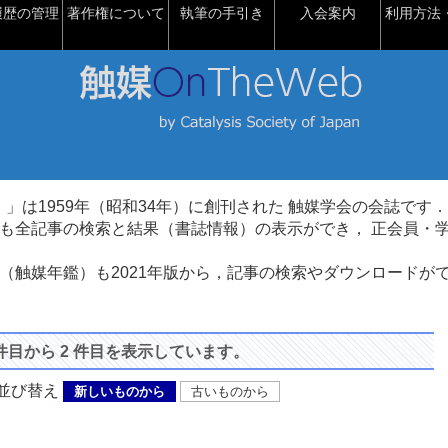
履歴の管理
著作権について
執筆の手引き
入会案内
利用方法・
talysis）」は1959年（昭和34年）に創刊された 触媒学会の会誌です．
も全記事の検索と結果（書誌情報）の表示ができ， 正会員・
（触媒年鑑）も2021年版から，記事の検索やダウンロードが
 件目から 2 件目を表示しています。
び替え
新しいものから
古いものから