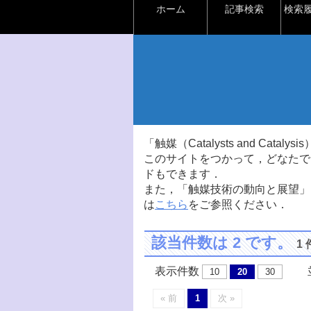
ホーム
記事検索
検索
「触媒（Catalysts and Ca
このサイトをつかって，どなたで
ドもできます．
また，「触媒技術の動向と展望」
は
こちら
をご参照ください．
該当件数は 2 です。
1
表示件数
並
10
20
30
« 前
1
次 »