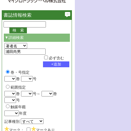
書誌情報検索
▼詳細検索
必ず含む
巻・号指定
巻
号
範囲指定
巻
号～
巻
号
触媒年鑑
年度
記事種別
マーク：
マークあり