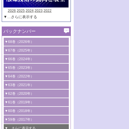
2026
2025
2024
2023
2022
▼…さらに表示する
バックナンバー
▼68巻（2026年）
1号 過酸化水素合成に関する研究動向
▼67巻（2025年）
2号 コンピューター技術により加速する
1号 CO
水素化によるグリーン燃料/グリ
▼66巻（2024年）
2
触媒開発
ーンケミカル製造
1号 低次元ナノ構造を有する触媒材料
▼65巻（2023年）
3号 有機分子変換やCO
資源化のための
2
2号 水素製造のための水分解技術に関す
2号 規制反応場を活用した固体触媒研究
1号 炭素が関わる触媒機能
▼64巻（2022年）
光触媒に関する最近の研究
る最近の研究
の新展開
2号 プラスチックケミカルリサイクルの
1号 合成ガス製造とCOを用いるケミカル
▼63巻（2021年）
B号 第137回触媒討論会（2026年）
3号 オレフィン系樹脂の精密合成に関す
3号 未踏分子変換を目指した酸化触媒プ
ための触媒技術
ズ合成の最新動向
1号 金触媒の新展開
▼62巻（2020年）
る最新技術
ロセスの最前線
3号 非酸化物系金属化合物を基盤とした
2号 化学品合成のための合金触媒開発
2号 ペロブスカイト
1号 触媒設計を拓く欠陥構造のキャラク
▼61巻（2019年）
4号 アルコール類の効率的変換を実現す
4号 シンクロトロン放射光および中性子
触媒材料の開発
3号 CO
の排出削減および有効活用のた
タリゼーション
2
3号 特殊反応場を利用した触媒的分子変
る非貴金属触媒の研究動向
線を利用した触媒解析技術の最先端
1号 物質移動制御に着目した触媒プロセ
▼60巻（2018年）
4号 格子酸素・格子酸素欠陥を利用した
めの触媒技術
換反応
2号 機能化学品製造に資するクリーンな
ス開発
5号 ゼオライトの合成と応用における研
5号 単原子触媒
触媒反応
1号 固体酸触媒の最新の研究動向
▼59巻（2017年）
触媒的酸化反応
4号 若手による情報発信企画～とびたて
4号 多孔質材料を用いた触媒の新展開
究動向
2号 CO
フリー水素サプライチェーンに
2
6号 参照触媒委員会からのお知らせ
5号 生体触媒によるエネルギー変換反応
2号 二酸化炭素からの有用化学品合成
1号 いたるところに，触媒
▼…さらに表示する