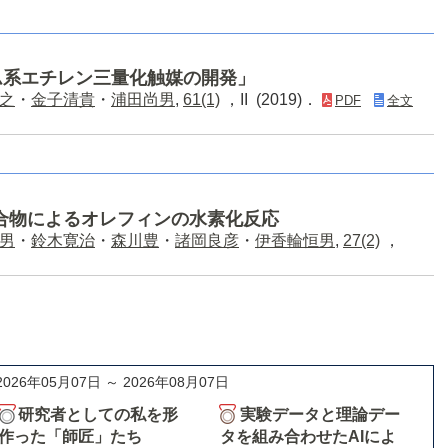
ム系エチレン三量化触媒の開発」
之
・
金子清貴
・
浦田尚男
,
61(1)
，II (2019)．
PDF
全文
合物によるオレフィンの水素化反応
男
・
鈴木寛治
・
森川豊
・
諸岡良彦
・
伊香輪恒男
,
27(2)
，
2026年05月07日 ～ 2026年08月07日
研究者としての私を形
実験データと理論デー
作った「師匠」たち
タを組み合わせたAIによ