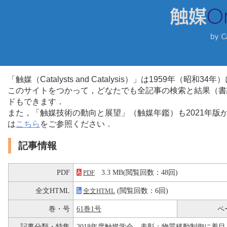
「触媒（Catalysts and Catalysis）」は1959年（昭
このサイトをつかって，どなたでも全記事の検索と結果（書
ドもできます．
また，「触媒技術の動向と展望」（触媒年鑑）も2021年
は
こちら
をご参照ください．
記事情報
PDF
3.3 MB(閲覧回数：48回)
PDF
全文HTML
(閲覧回数：6回)
全文HTML
巻・号
61巻1号
ペ
記事分類・特集
2018年度触媒学会 表彰：物質移動制御に着