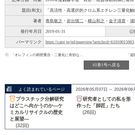
題目(和文)
「高活性・高選択的クロム系エチレン三量化触
著者
青島敬之
・
岩出慎二
・
横山和之
・
金子清貴
・
浦
発行年月日
2019-01-31
公
パーマリンク
https://catsj.jp/jnl/pageview?articlecd=61010015003
「オレフィンの精密重合・二量化に有効な高性能チタンおよびバナジウム分子触媒の設計」
61巻1号へ戻る
よく読まれているページ
2026年05月07日 ～ 2026年08
プラスチック分解研究
研究者としての私を形
はどこへ向かうのか―ケ
作った「師匠」たち
ミカルリサイクルの歴史
(26回)
と展望―
(32回)