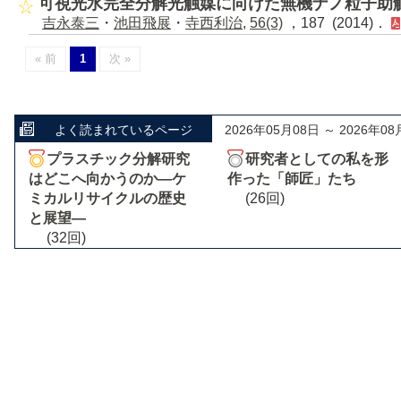
可視光水完全分解光触媒に向けた無機ナノ粒子助
吉永泰三
・
池田飛展
・
寺西利治
,
56(3)
，187 (2014)．
« 前
1
次 »
よく読まれているページ
2026年05月08日 ～ 2026年08
プラスチック分解研究
研究者としての私を形
はどこへ向かうのか―ケ
作った「師匠」たち
ミカルリサイクルの歴史
(26回)
と展望―
(32回)