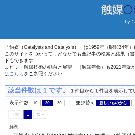
「触媒（Catalysts and Catalysis）」は1959年（昭
このサイトをつかって，どなたでも全記事の検索と結果（書
ドもできます．
また，「触媒技術の動向と展望」（触媒年鑑）も2021年
は
こちら
をご参照ください．
該当件数は 1 です。
1 件目から 1 件目を表示し
表示件数
並び替え
10
20
30
新しいものから
« 前
1
次 »
解説