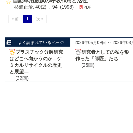
自動車用触媒の呼吸作用と活性
杉浦正洽
,
40(2)
，94 (1998)．
PDF
« 前
1
次 »
よく読まれているページ
2026年05月09日 ～ 2026年08
プラスチック分解研究
研究者としての私を形
はどこへ向かうのか―ケ
作った「師匠」たち
ミカルリサイクルの歴史
(25回)
と展望―
(32回)