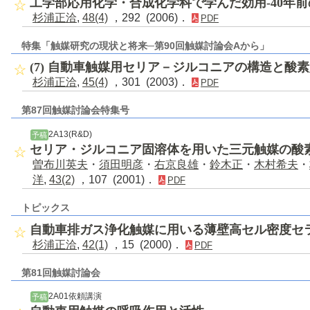
工学部応用化学・合成化学科で学んだ効用-40年前
杉浦正洽
,
48(4)
，292 (2006)．
PDF
特集「触媒研究の現状と将来─第90回触媒討論会Aから」
(7) 自動車触媒用セリア－ジルコニアの構造と酸
杉浦正洽
,
45(4)
，301 (2003)．
PDF
第87回触媒討論会特集号
2A13(R&D)
予稿
セリア・ジルコニア固溶体を用いた三元触媒の酸
曽布川英夫
・
須田明彦
・
右京良雄
・
鈴木正
・
木村希夫
・
洋
,
43(2)
，107 (2001)．
PDF
トピックス
自動車排ガス浄化触媒に用いる薄壁高セル密度セ
杉浦正洽
,
42(1)
，15 (2000)．
PDF
第81回触媒討論会
2A01依頼講演
予稿