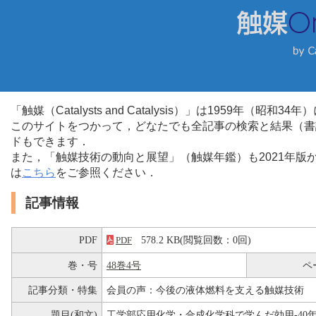
「触媒（Catalysts and Catalysis）」は1959年（昭
このサイトをつかって，どなたでも全記事の検索と結果（書
ドもできます．
また，「触媒技術の動向と展望」（触媒年鑑）も2021年
は
こちら
をご参照ください．
記事情報
PDF
578.2 KB(閲覧回数：0回)
PDF
巻・号
48巻4号
ペ
記事分類・特集
会員の声：今後の液体燃料を支える触媒技術
題目(和文)
工学部応用化学・合成化学科で学んだ効用-40