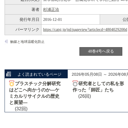
著者
杉浦正洽
発行年月日
2016-12-01
公
パーマリンク
https://catsj.jp/jnl/pageview?articlecd=4804029200d
触媒と地球温暖化防止
48巻4号へ戻る
よく読まれているページ
2026年05月08日 ～ 2026年08
プラスチック分解研究
研究者としての私を形
はどこへ向かうのか―ケ
作った「師匠」たち
ミカルリサイクルの歴史
(26回)
と展望―
(32回)