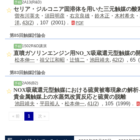
2A13(R&D)
予稿
セリア・ジルコニア固溶体を用いた三元触媒の酸
曽布川英夫
・
須田明彦
・
右京良雄
・
鈴木正
・
木村希夫
・
洋
,
43(2)
，107 (2001)．
PDF
第85回触媒討論会
1S02R&D講演
予稿
直噴ガソリンエンジン用NO_X吸蔵還元型触媒の
松本伸一
・
祖父江和昭
・
辻慎二
・
池田靖夫
,
42(2)
，65 (
第83回触媒討論会
2A06(B2)
予稿
NOX吸蔵還元型触媒における硫黄被毒現象の解析
貴金属触媒上の水蒸気改質反応と硫黄の脱離
池田靖夫
・
平田裕人
・
松本伸一
,
41(2)
，105 (1999)．
« 前
1
次 »