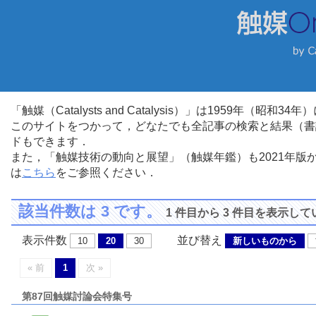
「触媒（Catalysts and Catalysis）」は1959年（昭
このサイトをつかって，どなたでも全記事の検索と結果（書
ドもできます．
また，「触媒技術の動向と展望」（触媒年鑑）も2021年
は
こちら
をご参照ください．
該当件数は 3 です。
1 件目から 3 件目を表示し
表示件数
並び替え
10
20
30
新しいものから
« 前
1
次 »
第87回触媒討論会特集号