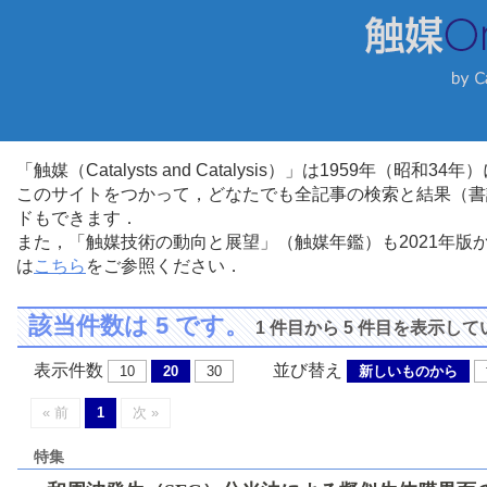
「触媒（Catalysts and Catalysis）」は1959年（昭
このサイトをつかって，どなたでも全記事の検索と結果（書
ドもできます．
また，「触媒技術の動向と展望」（触媒年鑑）も2021年
は
こちら
をご参照ください．
該当件数は 5 です。
1 件目から 5 件目を表示し
表示件数
並び替え
10
20
30
新しいものから
« 前
1
次 »
特集