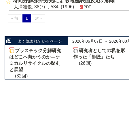
時間分解赤外分光による電極表面反応の解析
大澤雅俊
,
38(7)
，534 (1996)．
PDF
« 前
1
次 »
よく読まれているページ
2026年05月07日 ～ 2026年08
プラスチック分解研究
研究者としての私を形
はどこへ向かうのか―ケ
作った「師匠」たち
ミカルリサイクルの歴史
(26回)
と展望―
(32回)