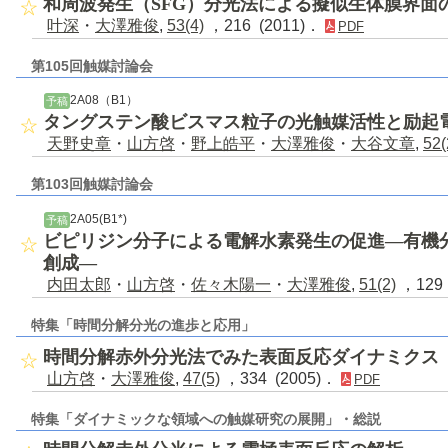
和周波発生（SFG）分光法による擬似生体膜界面
叶深
・
大澤雅俊
,
53(4)
，216 (2011)．
PDF
第105回触媒討論会
2A08（B1）
予稿
タングステン酸ビスマス粒子の光触媒活性と励起
天野史章
・
山方啓
・
野上皓平
・
大澤雅俊
・
大谷文章
,
52(
第103回触媒討論会
2A05(B1*)
予稿
ビピリジン分子による電解水素発生の促進―有機
創成―
内田太郎
・
山方啓
・
佐々木陽一
・
大澤雅俊
,
51(2)
，129 
特集「時間分解分光の進歩と応用」
時間分解赤外分光法でみた表面反応ダイナミクス
山方啓
・
大澤雅俊
,
47(5)
，334 (2005)．
PDF
特集「ダイナミックな領域への触媒研究の展開」・総説