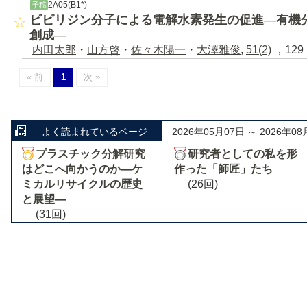
2A05(B1*)
予稿
ビピリジン分子による電解水素発生の促進―有機
創成―
内田太郎
・
山方啓
・
佐々木陽一
・
大澤雅俊
,
51(2)
，129 
« 前
1
次 »
よく読まれているページ
2026年05月07日 ～ 2026年08
プラスチック分解研究
研究者としての私を形
はどこへ向かうのか―ケ
作った「師匠」たち
ミカルリサイクルの歴史
(26回)
と展望―
(31回)