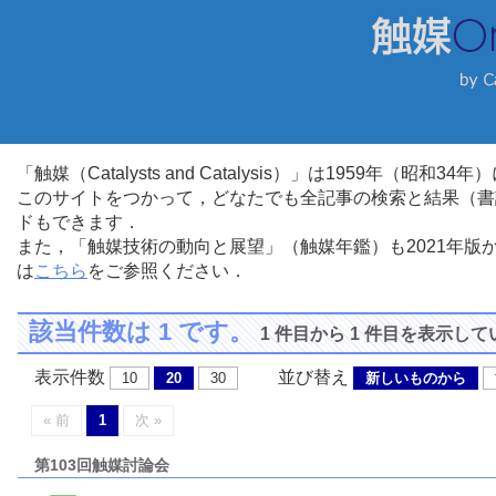
「触媒（Catalysts and Catalysis）」は1959年（昭
このサイトをつかって，どなたでも全記事の検索と結果（書
ドもできます．
また，「触媒技術の動向と展望」（触媒年鑑）も2021年
は
こちら
をご参照ください．
該当件数は 1 です。
1 件目から 1 件目を表示し
表示件数
並び替え
10
20
30
新しいものから
« 前
1
次 »
第103回触媒討論会