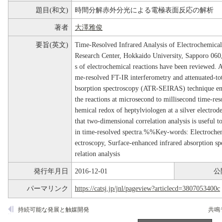
題目(和文)
時間分解赤外分光による電極表面反応の解析
著者
大澤雅俊
要旨(英文)
Time-Resolved Infrared Analysis of Electrochemica
Research Center, Hokkaido University, Sapporo 060
s of electrochemical reactions have been reviewed. 
me-resolved FT-IR interferometry and attenuated-tot
bsorption spectroscopy (ATR-SEIRAS) technique ena
the reactions at microsecond to millisecond time-res
hemical redox of heptylviologen at a silver electrod
that two-dimensional correlation analysis is useful 
in time-resolved spectra.%%Key-words: Electrochemi
ectroscopy, Surface-enhanced infrared absorption s
relation analysis
発行年月日
2016-12-01
公
パーマリンク
https://catsj.jp/jnl/pageview?articlecd=3807053400c
持続可能な発展と触媒開発