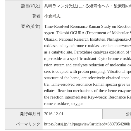
題目(和文)
共鳴ラマン分光法による短寿命ヘム・酸素種の
著者
小倉尚志
要旨(英文)
Time-Resolved Resonance Raman Study on Reactio
xygen. Takashi OGURA (Department of Molecular Str
Okazaki National Research Institutes, Nishigonaka
oxidase and cytochrome c oxidase are heme enzymes
as a catalytic site. Peroxidase catalyzes oxidation o
n peroxide as a specific oxidant. Cytochrome c oxida
rsion system and catalyzes reduction of molecular ox
cess is coupled with proton pumping. Vibrational spe
structure of the heme, are selectively obtained upon
tra. Time-resolved resonance Raman spectra give us 
ediates. Reaction mechanisms of these heme enzymes 
the reaction intermediates.Key-woeds: Resonance R
rome c oxidase, oxygen
発行年月日
2016-12-01
公
パーマリンク
https://catsj.jp/jnl/pageview?articlecd=3807054200k