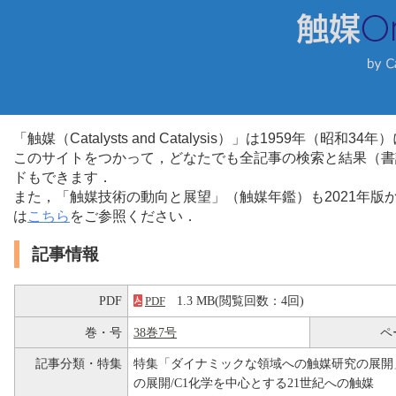
「触媒（Catalysts and Catalysis）」は1959年（昭
このサイトをつかって，どなたでも全記事の検索と結果（書
ドもできます．
また，「触媒技術の動向と展望」（触媒年鑑）も2021年
は
こちら
をご参照ください．
記事情報
PDF
1.3 MB(閲覧回数：4回)
PDF
巻・号
38巻7号
ペ
記事分類・特集
特集「ダイナミックな領域への触媒研究の展開
の展開/C1化学を中心とする21世紀への触媒