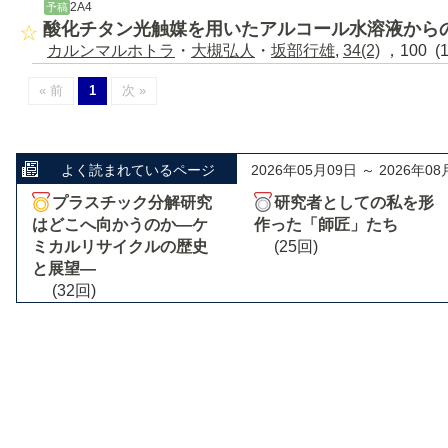
2A4
予稿
酸化チタン光触媒を用いたアルコール水溶液から
カルンマルホトラ
・
大槻弘人
・
坂部行雄
,
34(2)
，100 (
« 前
1
次 »
よく読まれているページ
2026年05月09日 ～ 2026年08
プラスチック分解研究
研究者としての私を形
はどこへ向かうのか―ケ
作った「師匠」たち
ミカルリサイクルの歴史
(25回)
と展望―
(32回)