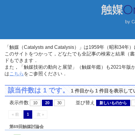
「触媒（Catalysts and Catalysis）」は1959年（昭
このサイトをつかって，どなたでも全記事の検索と結果（書
ドもできます．
また，「触媒技術の動向と展望」（触媒年鑑）も2021年
は
こちら
をご参照ください．
該当件数は 1 です。
1 件目から 1 件目を表示し
表示件数
並び替え
10
20
30
新しいものから
« 前
1
次 »
第69回触媒討論会