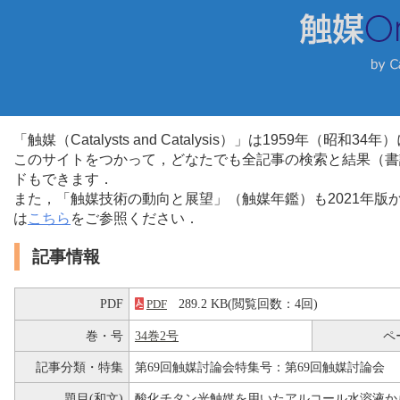
「触媒（Catalysts and Catalysis）」は1959年（昭
このサイトをつかって，どなたでも全記事の検索と結果（書
ドもできます．
また，「触媒技術の動向と展望」（触媒年鑑）も2021年
は
こちら
をご参照ください．
記事情報
PDF
289.2 KB(閲覧回数：4回)
PDF
巻・号
34巻2号
ペ
記事分類・特集
第69回触媒討論会特集号：第69回触媒討論会
題目(和文)
酸化チタン光触媒を用いたアルコール水溶液か