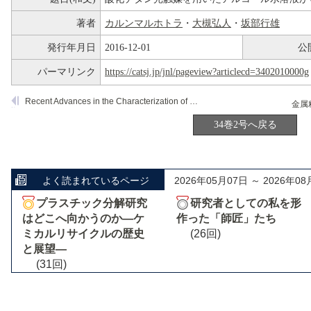
著者
カルンマルホトラ
・
大槻弘人
・
坂部行雄
発行年月日
2016-12-01
公
パーマリンク
https://catsj.jp/jnl/pageview?articlecd=3402010000g
Recent Advances in the Characterization of Paramagnetic Oxygen Species at Solid Surfaces
金属
34巻2号へ戻る
よく読まれているページ
2026年05月07日 ～ 2026年08
プラスチック分解研究
研究者としての私を形
はどこへ向かうのか―ケ
作った「師匠」たち
ミカルリサイクルの歴史
(26回)
と展望―
(31回)