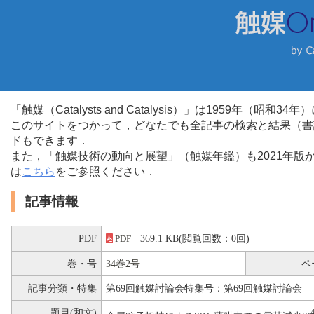
「触媒（Catalysts and Catalysis）」は1959年（昭
このサイトをつかって，どなたでも全記事の検索と結果（書
ドもできます．
また，「触媒技術の動向と展望」（触媒年鑑）も2021年
は
こちら
をご参照ください．
記事情報
PDF
369.1 KB(閲覧回数：0回)
PDF
巻・号
34巻2号
ペ
記事分類・特集
第69回触媒討論会特集号：第69回触媒討論会
題目(和文)