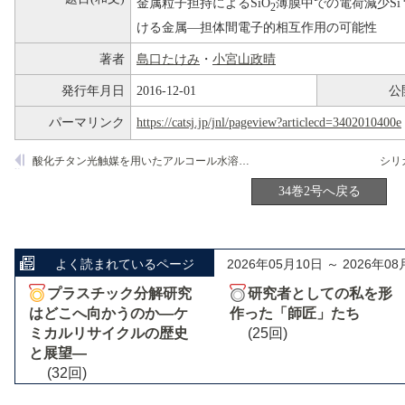
金属粒子担持によるSiO
薄膜中での電荷減少Si
2
ける金属―担体間電子的相互作用の可能性
著者
島口たけみ
・
小宮山政晴
発行年月日
2016-12-01
公
パーマリンク
https://catsj.jp/jnl/pageview?articlecd=3402010400e
酸化チタン光触媒を用いたアルコール水溶液からの水素発生機構
34巻2号へ戻る
よく読まれているページ
2026年05月10日 ～ 2026年08
プラスチック分解研究
研究者としての私を形
はどこへ向かうのか―ケ
作った「師匠」たち
ミカルリサイクルの歴史
(25回)
と展望―
(32回)