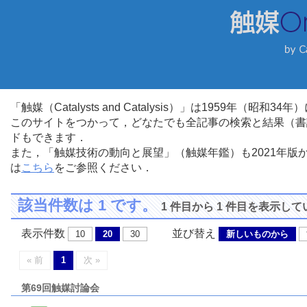
「触媒（Catalysts and Catalysis）」は1959年（昭
このサイトをつかって，どなたでも全記事の検索と結果（書
ドもできます．
また，「触媒技術の動向と展望」（触媒年鑑）も2021年
は
こちら
をご参照ください．
該当件数は 1 です。
1 件目から 1 件目を表示し
表示件数
並び替え
10
20
30
新しいものから
« 前
1
次 »
第69回触媒討論会