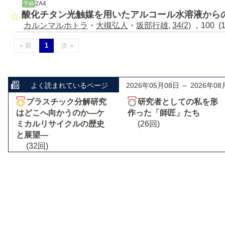
2A4
予稿
酸化チタン光触媒を用いたアルコール水溶液から
カルンマルホトラ
・
大槻弘人
・
坂部行雄
,
34(2)
，100 (
« 前
1
次 »
よく読まれているページ
2026年05月08日 ～ 2026年08
プラスチック分解研究
研究者としての私を形
はどこへ向かうのか―ケ
作った「師匠」たち
ミカルリサイクルの歴史
(26回)
と展望―
(32回)