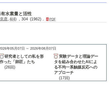
保有水素量と活性
克彦
,
4(4)
，304 (1962)．
PDF
2026年05月07日 ～ 2026年08月07日
研究者としての私を形
実験データと理論デー
作った「師匠」たち
タを組み合わせたAIによ
(26回)
る不均一系触媒反応への
アプローチ
(17回)