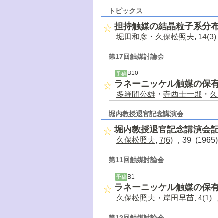
トピックス
担持触媒の結晶粒子系分
堀田和彦
・
久保松照夫
,
14(3)
第17回触媒討論会
B10
予稿
ラネーニッケル触媒の保
多羅間公雄
・
寺西士一郎
・
久
堀内教授退官記念講演会
堀内教授退官記念講演会
久保松照夫
,
7(6)
，39 (1965
第11回触媒討論会
B1
予稿
ラネーニッケル触媒の保
久保松照夫
・
岸田早苗
,
4(1)
，
第12回触媒討論会