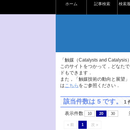
ホーム
記事検索
検索
「触媒（Catalysts and Ca
このサイトをつかって，どなたで
ドもできます．
また，「触媒技術の動向と展望」
は
こちら
をご参照ください．
該当件数は 5 です。
1
表示件数
並
10
20
30
« 前
1
次 »