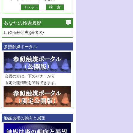
あなたの検索履歴
1.
(久保松照夫){著者名}
参照触媒ポータル
会員の方は、下のバナーから
限定公開情報を閲覧できます。
触媒技術の動向と展望