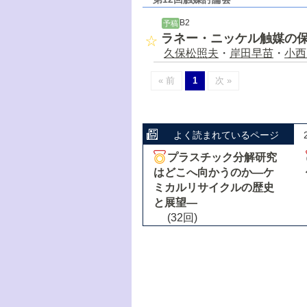
B2
予稿
ラネー・ニッケル触媒の
久保松照夫
・
岸田早苗
・
小西
« 前
1
次 »
よく読まれているページ
プラスチック分解研究
はどこへ向かうのか―ケ
ミカルリサイクルの歴史
と展望―
(32回)