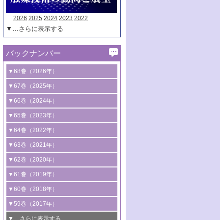
2026
2025
2024
2023
2022
▼…さらに表示する
バックナンバー
▼68巻（2026年）
1号 過酸化水素合成に関する研究動向
▼67巻（2025年）
2号 コンピューター技術により加速する
1号 CO
水素化によるグリーン燃料/グリ
▼66巻（2024年）
2
触媒開発
ーンケミカル製造
1号 低次元ナノ構造を有する触媒材料
▼65巻（2023年）
3号 有機分子変換やCO
資源化のための
2
2号 水素製造のための水分解技術に関す
2号 規制反応場を活用した固体触媒研究
1号 炭素が関わる触媒機能
▼64巻（2022年）
光触媒に関する最近の研究
る最近の研究
の新展開
2号 プラスチックケミカルリサイクルの
1号 合成ガス製造とCOを用いるケミカル
▼63巻（2021年）
B号 第137回触媒討論会（2026年）
3号 オレフィン系樹脂の精密合成に関す
3号 未踏分子変換を目指した酸化触媒プ
ための触媒技術
ズ合成の最新動向
1号 金触媒の新展開
▼62巻（2020年）
る最新技術
ロセスの最前線
3号 非酸化物系金属化合物を基盤とした
2号 化学品合成のための合金触媒開発
2号 ペロブスカイト
1号 触媒設計を拓く欠陥構造のキャラク
▼61巻（2019年）
4号 アルコール類の効率的変換を実現す
4号 シンクロトロン放射光および中性子
触媒材料の開発
3号 CO
の排出削減および有効活用のた
タリゼーション
2
3号 特殊反応場を利用した触媒的分子変
る非貴金属触媒の研究動向
線を利用した触媒解析技術の最先端
1号 物質移動制御に着目した触媒プロセ
▼60巻（2018年）
4号 格子酸素・格子酸素欠陥を利用した
めの触媒技術
換反応
2号 機能化学品製造に資するクリーンな
ス開発
5号 ゼオライトの合成と応用における研
5号 単原子触媒
触媒反応
1号 固体酸触媒の最新の研究動向
▼59巻（2017年）
触媒的酸化反応
4号 若手による情報発信企画～とびたて
4号 多孔質材料を用いた触媒の新展開
究動向
2号 CO
フリー水素サプライチェーンに
2
6号 参照触媒委員会からのお知らせ
5号 生体触媒によるエネルギー変換反応
2号 二酸化炭素からの有用化学品合成
1号 いたるところに，触媒
▼…さらに表示する