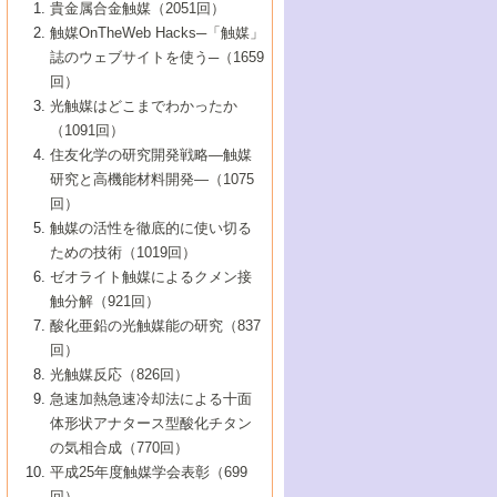
1号 なぜこの触媒が良いのか？
▼44巻（2002年）
貴金属合金触媒（2051回）
5号 若手会員による触媒研究の未来展望1：
8号 高機能化ポリオレフィンに向けた重合
5号 こんな物質，あんな物質―新たな触媒
7号 持続可能社会実現のための触媒および
5号 水素製造・貯蔵のための触媒技術の新
4号 水分解用光触媒材料
3号 特殊エネルギー場の触媒反応
触媒OnTheWeb Hacks─「触媒」
企業編
2号 第91回触媒討論会
触媒の最近の進展
1号 高次制御された触媒の化学
▼43巻（2001年）
の可能性―
触媒関連技術
しい展開
誌のウェブサイトを使う─（1659
5号 時間分解分光の進歩と応用
4号 生体内における金属の触媒作用
6号 第102回触媒討論会
3号 最近の自動車排ガス処理技術
2号 第89回触媒討論会
1号 グリーンケミストリーと触媒
▼42巻（2000年）
6号 第100回触媒討論会
8号 未来を拓く金属錯体
回）
6号 第98回触媒討論会
6号 第96回触媒討論会
5号 ファインケミカルズの展開に寄与する
7号 触媒・化学反応における計算化学の進
4号 触媒研究の現状と将来─第90回触媒討論
3号 触媒を利用した電気化学の新展開
2号 第87回触媒討論会特集号
1号 触媒反応工学の明日を拓く
▼41巻（1999年）
7号 『結晶の化学』を活かした触媒研究
光触媒はどこまでわかったか
7号 基礎化学品製造の触媒技術
触媒
歩
会Aから
7号 未来型金属錯体触媒開発への展望
4号 ナノ材料の調製と機能化
（1091回）
3号 生体触媒とバイオプロセス
2号 第85回触媒討論会
8号 イオン液体の応用
1号 孔、穴、あな?-特異な空間とその利用-
▼40巻（1998年）
8号 多機能型リアクター
6号 第94回触媒討論会
8号 若手研究者による触媒研究の未来展望
5号 基礎化学品製造の触媒技術
8号 超臨界流体を用いた化学プロセスの新
住友化学の研究開発戦略―触媒
5号 こんな触媒が欲しい
4号 水素製造・利用の触媒化学
3号 反応ダイナミクス
2号 第83回触媒討論会
1号 創立40周年記念・触媒化学この10年の
▼39巻（1997年）
2：大学・研究所編
展開
研究と高機能材料開発―（1075
7号 サブナノレベルでみた新しい表面現象
6号 第92回触媒討論会
6号 第90回触媒討論会
5号 触媒研究における新しい切り口：コン
進展と21世紀への提言/創立40周年記念・触
4号 超臨界流体の触媒反応への応用
3号 均一系触媒反応最前線
1号 均一系と不均一系触媒反応-その特徴と
回）
▼38巻（1996年）
8号 オレフィン重合触媒の新たな展
7号 基礎化学品製造の触媒技術
ビナトリアルケミストリー
媒学会この10年の歩みとこれから/創立40周
7号 触媒研究と学術雑誌/情報
5号 触媒のおもしろさをどのように伝える
接点
触媒の活性を徹底的に使い切る
4号 実用炭素材料の新展開
1号 触媒の構造と触媒作用/C1化学を中心と
▼37巻（1995年）
年記念・記録は語る
8号 資源の循環と触媒技術
6号 第88回触媒討論会特集号
か
ための技術（1019回）
8号 若い世代からみた触媒化学の現状と未
2号 第79回触媒討論会
5号 研究の方法論を考える
する21世紀への触媒
1号 ファインケミカルズと固体触媒
▼36巻（1994年）
2号 第81回触媒討論会
ゼオライト触媒によるクメン接
来
7号 企業における触媒研究のブレークスル
6号 第86回触媒討論会
3号 最新NO除去触媒の実用化研究
6号 第84回触媒討論会
2号 第77回触媒討論会
2号 第75回触媒討論会
触分解（921回）
1号 電気化学と触媒
▼35巻（1993年）
ー
3号 計算機触媒化学へのさそい
7号 水素化精製触媒の新しい展開
4号 新しい反応場を目指した触媒調製
7号 機能性金属材料と触媒
3号 オリンピックメダル:金・銀・銅はどん
酸化亜鉛の光触媒能の研究（837
3号 希土類を利用した触媒
2号 第73回触媒討論会
8号 この材料を触媒として使ってみません
4号 触媒劣化の制御と予測
1号 工業触媒開発マニュアル―探索から工
▼34巻（1992年）
8号 新しい反応性と機能性を目指した金属
な触媒作用を示すか
回）
5号 反応・分離技術の新しい展開
8号 触媒研究へのNMRの応用と展望
か？
業化まで
4号 触媒とリサイクル
3号 C4化学の展開
5号 最新の実用プロセスと触媒
クラスタ-化学
1号 インパクトを与えたこの研究
▼33巻（1991年）
光触媒反応（826回）
4号 触媒作用における機能の複合化
6号 第80回触媒討論会
2号 第71回触媒討論会
5号 エネルギー変換触媒
4号 《通常号》
6号 第82回触媒討論会
急速加熱急速冷却法による十面
2号 第69回触媒討論会
1号 触媒プロセス開発マニュアル―探索か
▼32巻（1990年）
5号 未来を拓け！若手研究者
7号 無機―有機ハイブリッド材料の新展開
3号 研究開発のうらおもて―着想と展開
体形状アナタース型酸化チタン
6号 第76回触媒討論会
5号 《通常号》
ら工業化まで，知っておきたいこと PartII
7号 ナノ構造体の化学
3号 ケミカルズ合成触媒―新しい展開と応
1号 21世紀に向けて触媒研究の飛躍をめざ
▼31巻（1989年）
6号 第78回触媒討論会
8号 AFMでみる世界
の気相合成（770回）
4号 触媒劣化と寿命の予測
7号 表面吸着相の新しい展開
用
6号 第74回触媒討論会
2号 第67回触媒討論会
8号 あの反応は今
す―触媒化学の裾野を広げよう
1号 情報科学と反応設計・材料設計
▼30巻（1988年）
7号 ダイナミックな領域への触媒研究の展
平成25年度触媒学会表彰（699
5号 環境に優しい触媒
8号 マイクロポーラス・クリスタル触媒の
4号 触媒調製の科学と技術の最前線
7号 半導体光触媒の基礎と広がり
3号 光触媒
2号 第65回触媒討論会
開/C1化学を中心とする21世紀への触媒
回）