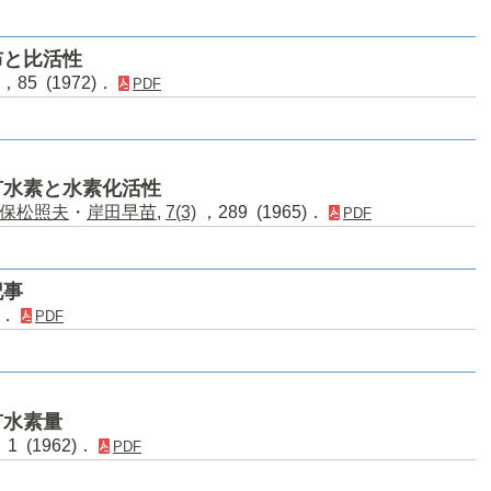
布と比活性
，85 (1972)．
PDF
有水素と水素化活性
保松照夫
・
岸田早苗
,
7(3)
，289 (1965)．
PDF
記事
)．
PDF
有水素量
1 (1962)．
PDF