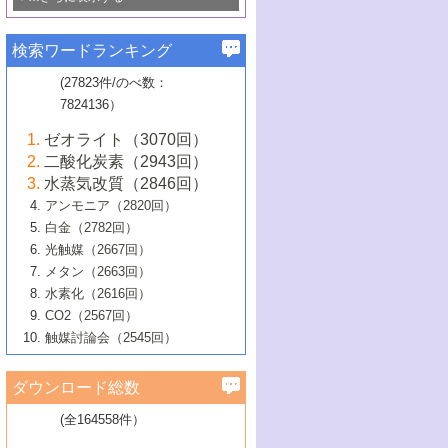
若き触媒の研究者たち～（1）
3号 水処理のための触媒化学
5号 情報学的手法を用いた触媒開発
6号 ヘテロ接合界面
関わる触媒開発動向
B号 第133回触媒討論会（2023年）
6号 窒素とリンの循環のための触媒・機
3号 ナノ粒子・クラスター触媒の最前線
2号 機能性材料の局所構造解析のための
5号 若手による情報発信企画～とびたて
▼58巻（2016年）
4号 光触媒を用いた水分解の最新の研究
6号 カーボンニュートラルに向けた電解
B号 第135回触媒討論会（2025年）
3号 精密高分子合成に関する最近の研究
能性材料
最先端技術
検索ワードランキング
4号 60周年記念企画
若き触媒の研究者たち～（2）
動向
技術
1号 ユニークな構造の高分子を生み出す触
▼57巻（2015年）
動向
B号 第131回触媒討論会（2023年）
3号 無機分離膜材料の開発と触媒反応プ
5号 進化するゼオライト合成技術
6号 石油のノーブル・ユースを志向した
媒技術
(27823件/のべ数：
5号 次世代の触媒プロセスを支えるマイ
B号 第127回触媒討論会（2021年・オン
1号 水素キャリアにかかわる触媒技術の新
4号 バイオマス化成品製造のための触媒
▼56巻（2014年）
ロセスへの適用
触媒技術
7824136）
クロ波
6号 非貴金属系触媒における電気化学的
ライン開催(Zoom)のみ）
2号 リグニンからの化成品製造に向けた触
展開
技術
1号 特殊環境場を利用した材料合成
▼55巻（2013年）
4号 触媒研究における計算科学の利用
酸素還元反応
B号 第129回触媒討論会（2022年・京都
媒技術
6号 メタン転換技術の最新動向
ゼオライト（3070回）
2号 石油精製用触媒の最近の進展
5号 固体触媒による含窒素有機化合物変
2号 光触媒反応機構に関する最新の研究動
1号 高耐久性燃料電池システム用触媒にお
大学：オンライン・対面開催）
▼54巻（2012年）
5号 水素のふるまいを解き明かす最先端
B号 第121回触媒討論会（2018年・東京
3号 触媒研究の最先端～とびたて若き研究
二酸化炭素（2943回）
B号 第125回触媒討論会（2020年・工学
換の最前線
3号 固体酸化物形燃料電池（SOFC）におけ
向
ける新展開
研究
大学）
1号 規則性多孔体の利用技術における最近
▼53巻（2011年）
者たち～（1）
水蒸気改質（2846回）
院大学）
るアノード触媒上での燃料直接改質技術
6号 貴金属使用量低減に向けた自動車排
3号 固体高分子形燃料電池カソード触媒の
2号 リビングラジカル重合の最近の動向
6号 低級アルカンの有効利用のための触
の進歩
アンモニア（2820回）
4号 触媒研究の最先端～とびたて若き研究
1号 金属学から見る合金触媒の新展開
▼52巻（2010年）
ガス浄化触媒の開発
4号 コアシェル構造の制御による触媒機能
開発動向
媒技術
白金（2782回）
3号 天然ガスの化学工業的展開に関する触
2号 第109回触媒討論会
者たち～（2）
2号 第107回触媒討論会
の向上
1号 触媒の劣化対策と長寿命触媒開発
B号 第123回触媒討論会（2019年・大阪
▼51巻（2009年）
4号 人工光合成に向けた近年のアプローチ
光触媒（2667回）
媒技術
B号 第119回触媒討論会（2017年・首都
3号 貴金属低減技術の最新動向
5号 触媒研究の最先端～とびたて若き研究
市立大学）
3号 触媒のその場観察法の進歩（１）
5号 工業触媒およびその周辺技術の最近の
2号 第105回触媒討論会
1号 炭素材料－熱い注目を集める材料－
▼50巻（2008年）
メタン（2663回）
大学東京）
5号 未利用熱エネルギーの有効活用に貢献
4号 貴金属触媒の精密構造制御とその活用
者たち～（3）
4号 貴金属代替技術の最新動向
進歩
水素化（2616回）
4号 触媒のその場観察法の進歩（２）
3号 ナノ構造が拓く新機能
する触媒技術
2号 第103回触媒討論会
1号 触媒化学と学会のこの10年，半世紀，
▼49巻（2007年）
5号 バイオマス化成品製造のための固体触
6号 イオニクス材料と燃料電池・電解合成
5号 光触媒による物質変換反応の新展開
CO2（2567回）
6号 ナノシート
5号 不活性結合の触媒的活性化による有機
そして未来
4号 活性サイトおよびその環境の精密な設
6号 ポリオキソメタレート
3号 環境浄化用光触媒の現状と課題
媒の開発
1号 含フッ素化合物の合成と触媒
▼48巻（2006年）
の最新の研究動向
触媒討論会（2545回）
6号 グラフェン
合成
B号 第115回触媒討論会（2015年・成蹊大
計による触媒の高機能化
2号 第101回触媒討論会
B号 第113回触媒討論会（2014年・ロワジ
4号 水素社会の実現に向けた水素製造・貯
6号 ナノ空間─吸着状態解析から新機能開拓
2号 第99回触媒討論会
B号 第117回触媒討論会（2016年・大阪府
1号 固体酸触媒の最近の進歩
▼47巻（2005年）
学）
7号 水素を利用する化成品合成の新潮流
6号 新しい固体酸触媒技術
5号 触媒を有効に使うための技術
ールホテル豊橋）
蔵技術の進歩
まで─
3号 メソポーラス物質の新展開
立大学）
3号 実用的ファインケミカル合成プロセス
ダウンロード総数
2号 第97回触媒討論会
1号 最近の触媒担体とその効果
▼46巻（2004年）
7号 ゼオライト合成における最近の進歩
6号 第106回触媒討論会
5号 CO
が関わる触媒・材料
B号 第111回触媒討論会（2013年・関西大
4号 錯体を利用したユニークな表面構造の
を実現する触媒
2
3号 リビング重合触媒の最近の展開
2号 第95回触媒討論会
(全164558件）
1号 部分酸化反応触媒の最前線
▼45巻（2003年）
学）
構築と機能
7号 有機分子触媒による精密有機合成
4号 バイオマス活用のための技術開発
6号 第104回触媒討論会
4号 今後の液体燃料を支える触媒技術
3号 化成品を合成するゼオライト触媒
2号 第93回触媒討論会