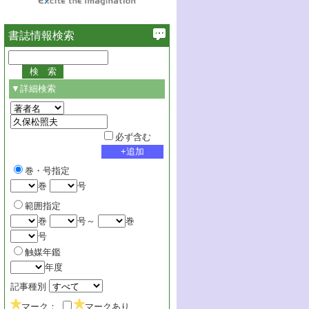
書誌情報検索
▼詳細検索
必ず含む
巻・号指定
巻
号
範囲指定
巻
号～
巻
号
触媒年鑑
年度
記事種別
マーク：
マークあり