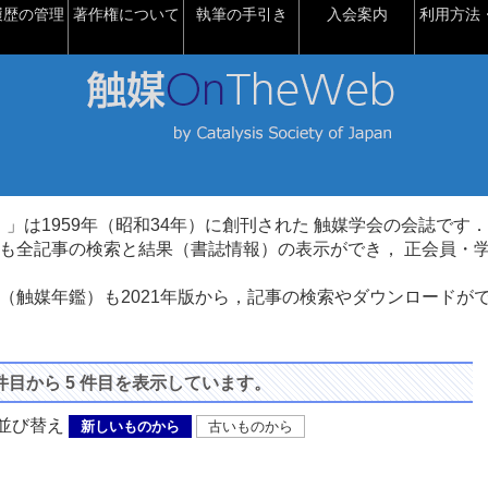
履歴の管理
著作権について
執筆の手引き
入会案内
利用方法・
talysis）」は1959年（昭和34年）に創刊された 触媒学会の会誌です．
も全記事の検索と結果（書誌情報）の表示ができ， 正会員・
（触媒年鑑）も2021年版から，記事の検索やダウンロードが
 件目から 5 件目を表示しています。
び替え
新しいものから
古いものから