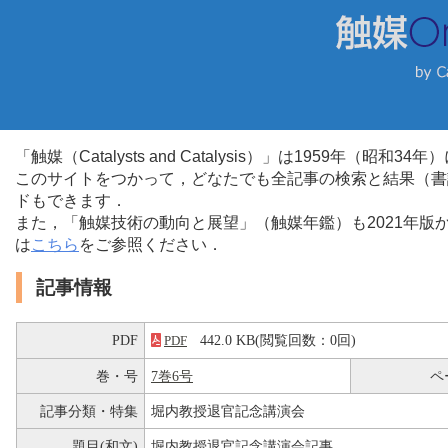
「触媒（Catalysts and Catalysis）」は1959年（昭
このサイトをつかって，どなたでも全記事の検索と結果（書
ドもできます．
また，「触媒技術の動向と展望」（触媒年鑑）も2021年
は
こちら
をご参照ください．
記事情報
PDF
442.0 KB(閲覧回数：0回)
PDF
巻・号
7巻6号
ペ
記事分類・特集
堀内教授退官記念講演会
題目(和文)
堀内教授退官記念講演会記事