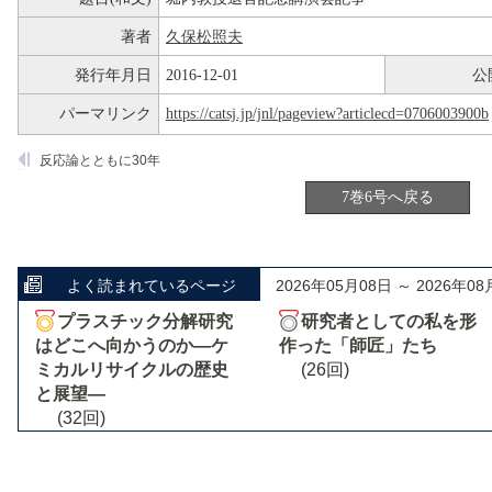
著者
久保松照夫
発行年月日
2016-12-01
公
パーマリンク
https://catsj.jp/jnl/pageview?articlecd=0706003900b
反応論とともに30年
7巻6号へ戻る
よく読まれているページ
2026年05月08日 ～ 2026年08
プラスチック分解研究
研究者としての私を形
はどこへ向かうのか―ケ
作った「師匠」たち
ミカルリサイクルの歴史
(26回)
と展望―
(32回)