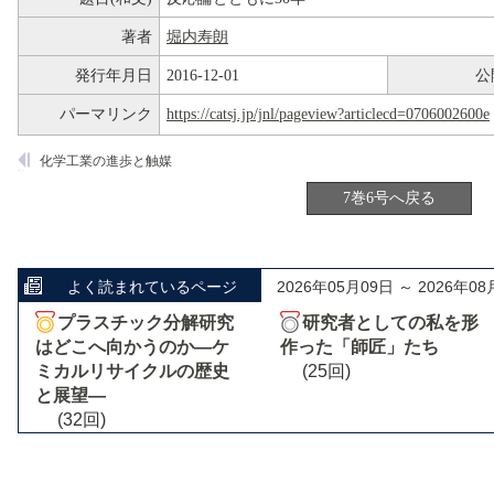
著者
堀内寿朗
発行年月日
2016-12-01
公
パーマリンク
https://catsj.jp/jnl/pageview?articlecd=0706002600e
化学工業の進歩と触媒
7巻6号へ戻る
よく読まれているページ
2026年05月09日 ～ 2026年08
プラスチック分解研究
研究者としての私を形
はどこへ向かうのか―ケ
作った「師匠」たち
ミカルリサイクルの歴史
(25回)
と展望―
(32回)