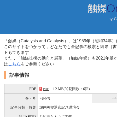
「触媒（Catalysts and Catalysis）」は1959年（昭
このサイトをつかって，どなたでも全記事の検索と結果（書
ドもできます．
また，「触媒技術の動向と展望」（触媒年鑑）も2021年
は
こちら
をご参照ください．
記事情報
PDF
1.2 MB(閲覧回数：6回)
PDF
巻・号
7巻6号
ペ
記事分類・特集
堀内教授退官記念講演会
題目(和文)
反応論とともに30年