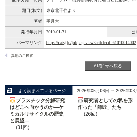
題目(和文)
東京北千住より
著者
望月大
発行年月日
2019-01-31
公
パーマリンク
https://catsj.jp/jnl/pageview?articlecd=61010014002
異動のご挨拶
61巻1号へ戻る
よく読まれているページ
2026年05月06日 ～ 2026年08
プラスチック分解研究
研究者としての私を形
はどこへ向かうのか―ケ
作った「師匠」たち
ミカルリサイクルの歴史
(26回)
と展望―
(31回)