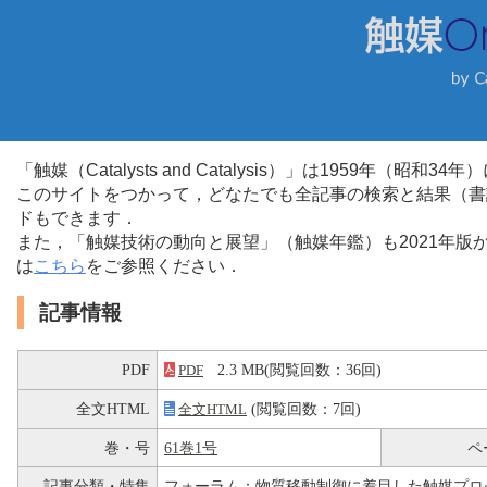
「触媒（Catalysts and Catalysis）」は1959年（昭
このサイトをつかって，どなたでも全記事の検索と結果（書
ドもできます．
また，「触媒技術の動向と展望」（触媒年鑑）も2021年
は
こちら
をご参照ください．
記事情報
PDF
2.3 MB(閲覧回数：36回)
PDF
全文HTML
(閲覧回数：7回)
全文HTML
巻・号
61巻1号
ペ
記事分類・特集
フォーラム：物質移動制御に着目した触媒プロ