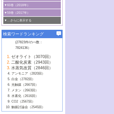
3号 CO
の排出削減および有効活用のた
タリゼーション
2
3号 特殊反応場を利用した触媒的分子変
る非貴金属触媒の研究動向
線を利用した触媒解析技術の最先端
1号 物質移動制御に着目した触媒プロセ
▼60巻（2018年）
4号 格子酸素・格子酸素欠陥を利用した
めの触媒技術
換反応
2号 機能化学品製造に資するクリーンな
ス開発
5号 ゼオライトの合成と応用における研
5号 単原子触媒
触媒反応
1号 固体酸触媒の最新の研究動向
▼59巻（2017年）
触媒的酸化反応
4号 若手による情報発信企画～とびたて
4号 多孔質材料を用いた触媒の新展開
究動向
2号 CO
フリー水素サプライチェーンに
2
6号 参照触媒委員会からのお知らせ
5号 生体触媒によるエネルギー変換反応
2号 二酸化炭素からの有用化学品合成
1号 いたるところに，触媒
▼…さらに表示する
若き触媒の研究者たち～（1）
3号 水処理のための触媒化学
5号 情報学的手法を用いた触媒開発
6号 ヘテロ接合界面
関わる触媒開発動向
B号 第133回触媒討論会（2023年）
6号 窒素とリンの循環のための触媒・機
3号 ナノ粒子・クラスター触媒の最前線
2号 機能性材料の局所構造解析のための
5号 若手による情報発信企画～とびたて
▼58巻（2016年）
4号 光触媒を用いた水分解の最新の研究
6号 カーボンニュートラルに向けた電解
B号 第135回触媒討論会（2025年）
3号 精密高分子合成に関する最近の研究
能性材料
最先端技術
検索ワードランキング
4号 60周年記念企画
若き触媒の研究者たち～（2）
動向
技術
1号 ユニークな構造の高分子を生み出す触
▼57巻（2015年）
動向
B号 第131回触媒討論会（2023年）
3号 無機分離膜材料の開発と触媒反応プ
5号 進化するゼオライト合成技術
6号 石油のノーブル・ユースを志向した
媒技術
(27823件/のべ数：
5号 次世代の触媒プロセスを支えるマイ
B号 第127回触媒討論会（2021年・オン
1号 水素キャリアにかかわる触媒技術の新
4号 バイオマス化成品製造のための触媒
▼56巻（2014年）
ロセスへの適用
触媒技術
7824136）
クロ波
6号 非貴金属系触媒における電気化学的
ライン開催(Zoom)のみ）
2号 リグニンからの化成品製造に向けた触
展開
技術
1号 特殊環境場を利用した材料合成
▼55巻（2013年）
4号 触媒研究における計算科学の利用
酸素還元反応
B号 第129回触媒討論会（2022年・京都
媒技術
6号 メタン転換技術の最新動向
ゼオライト（3070回）
2号 石油精製用触媒の最近の進展
5号 固体触媒による含窒素有機化合物変
2号 光触媒反応機構に関する最新の研究動
1号 高耐久性燃料電池システム用触媒にお
大学：オンライン・対面開催）
▼54巻（2012年）
5号 水素のふるまいを解き明かす最先端
B号 第121回触媒討論会（2018年・東京
3号 触媒研究の最先端～とびたて若き研究
二酸化炭素（2943回）
B号 第125回触媒討論会（2020年・工学
換の最前線
3号 固体酸化物形燃料電池（SOFC）におけ
向
ける新展開
研究
大学）
1号 規則性多孔体の利用技術における最近
▼53巻（2011年）
者たち～（1）
水蒸気改質（2846回）
院大学）
るアノード触媒上での燃料直接改質技術
6号 貴金属使用量低減に向けた自動車排
3号 固体高分子形燃料電池カソード触媒の
2号 リビングラジカル重合の最近の動向
6号 低級アルカンの有効利用のための触
の進歩
アンモニア（2820回）
4号 触媒研究の最先端～とびたて若き研究
1号 金属学から見る合金触媒の新展開
▼52巻（2010年）
ガス浄化触媒の開発
4号 コアシェル構造の制御による触媒機能
開発動向
媒技術
白金（2782回）
3号 天然ガスの化学工業的展開に関する触
2号 第109回触媒討論会
者たち～（2）
2号 第107回触媒討論会
の向上
1号 触媒の劣化対策と長寿命触媒開発
B号 第123回触媒討論会（2019年・大阪
▼51巻（2009年）
4号 人工光合成に向けた近年のアプローチ
光触媒（2667回）
媒技術
B号 第119回触媒討論会（2017年・首都
3号 貴金属低減技術の最新動向
5号 触媒研究の最先端～とびたて若き研究
市立大学）
3号 触媒のその場観察法の進歩（１）
5号 工業触媒およびその周辺技術の最近の
2号 第105回触媒討論会
1号 炭素材料－熱い注目を集める材料－
▼50巻（2008年）
メタン（2663回）
大学東京）
5号 未利用熱エネルギーの有効活用に貢献
4号 貴金属触媒の精密構造制御とその活用
者たち～（3）
4号 貴金属代替技術の最新動向
進歩
水素化（2616回）
4号 触媒のその場観察法の進歩（２）
3号 ナノ構造が拓く新機能
する触媒技術
2号 第103回触媒討論会
1号 触媒化学と学会のこの10年，半世紀，
▼49巻（2007年）
5号 バイオマス化成品製造のための固体触
6号 イオニクス材料と燃料電池・電解合成
5号 光触媒による物質変換反応の新展開
CO2（2567回）
6号 ナノシート
5号 不活性結合の触媒的活性化による有機
そして未来
4号 活性サイトおよびその環境の精密な設
6号 ポリオキソメタレート
3号 環境浄化用光触媒の現状と課題
媒の開発
1号 含フッ素化合物の合成と触媒
▼48巻（2006年）
の最新の研究動向
触媒討論会（2545回）
6号 グラフェン
合成
B号 第115回触媒討論会（2015年・成蹊大
計による触媒の高機能化
2号 第101回触媒討論会
B号 第113回触媒討論会（2014年・ロワジ
4号 水素社会の実現に向けた水素製造・貯
6号 ナノ空間─吸着状態解析から新機能開拓
2号 第99回触媒討論会
B号 第117回触媒討論会（2016年・大阪府
1号 固体酸触媒の最近の進歩
▼47巻（2005年）