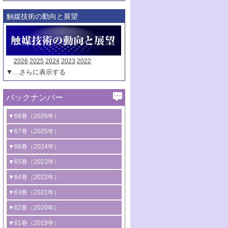
触媒技術の動向と展望
2026
2025
2024
2023
2022
▼…さらに表示する
バックナンバー
▼68巻（2026年）
1号 過酸化水素合成に関する研究動向
▼67巻（2025年）
2号 コンピューター技術により加速する
1号 CO
水素化によるグリーン燃料/グリ
▼66巻（2024年）
2
触媒開発
ーンケミカル製造
1号 低次元ナノ構造を有する触媒材料
▼65巻（2023年）
3号 有機分子変換やCO
資源化のための
2
2号 水素製造のための水分解技術に関す
2号 規制反応場を活用した固体触媒研究
1号 炭素が関わる触媒機能
▼64巻（2022年）
光触媒に関する最近の研究
る最近の研究
の新展開
2号 プラスチックケミカルリサイクルの
1号 合成ガス製造とCOを用いるケミカル
▼63巻（2021年）
B号 第137回触媒討論会（2026年）
3号 オレフィン系樹脂の精密合成に関す
3号 未踏分子変換を目指した酸化触媒プ
ための触媒技術
ズ合成の最新動向
1号 金触媒の新展開
▼62巻（2020年）
る最新技術
ロセスの最前線
3号 非酸化物系金属化合物を基盤とした
2号 化学品合成のための合金触媒開発
2号 ペロブスカイト
1号 触媒設計を拓く欠陥構造のキャラク
▼61巻（2019年）
4号 アルコール類の効率的変換を実現す
4号 シンクロトロン放射光および中性子
触媒材料の開発