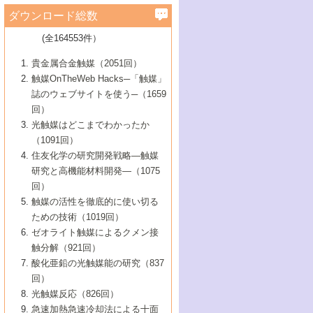
学）
7号 水素を利用する化成品合成の新潮流
6号 新しい固体酸触媒技術
5号 触媒を有効に使うための技術
ールホテル豊橋）
蔵技術の進歩
まで─
3号 メソポーラス物質の新展開
立大学）
3号 実用的ファインケミカル合成プロセス
ダウンロード総数
2号 第97回触媒討論会
1号 最近の触媒担体とその効果
▼46巻（2004年）
7号 ゼオライト合成における最近の進歩
6号 第106回触媒討論会
5号 CO
が関わる触媒・材料
B号 第111回触媒討論会（2013年・関西大
4号 錯体を利用したユニークな表面構造の
を実現する触媒
2
3号 リビング重合触媒の最近の展開
2号 第95回触媒討論会
(全164553件）
1号 部分酸化反応触媒の最前線
▼45巻（2003年）
学）
構築と機能
7号 有機分子触媒による精密有機合成
4号 バイオマス活用のための技術開発
6号 第104回触媒討論会
4号 今後の液体燃料を支える触媒技術
3号 化成品を合成するゼオライト触媒
2号 第93回触媒討論会
1号 なぜこの触媒が良いのか？
▼44巻（2002年）
貴金属合金触媒（2051回）
5号 若手会員による触媒研究の未来展望1：
8号 高機能化ポリオレフィンに向けた重合
5号 こんな物質，あんな物質―新たな触媒
7号 持続可能社会実現のための触媒および
5号 水素製造・貯蔵のための触媒技術の新
4号 水分解用光触媒材料
3号 特殊エネルギー場の触媒反応
触媒OnTheWeb Hacks─「触媒」
企業編
2号 第91回触媒討論会
触媒の最近の進展
1号 高次制御された触媒の化学
▼43巻（2001年）
の可能性―
触媒関連技術
しい展開
誌のウェブサイトを使う─（1659
5号 時間分解分光の進歩と応用
4号 生体内における金属の触媒作用
6号 第102回触媒討論会
3号 最近の自動車排ガス処理技術
2号 第89回触媒討論会
1号 グリーンケミストリーと触媒
▼42巻（2000年）
6号 第100回触媒討論会
8号 未来を拓く金属錯体
回）
6号 第98回触媒討論会
6号 第96回触媒討論会
5号 ファインケミカルズの展開に寄与する
7号 触媒・化学反応における計算化学の進
4号 触媒研究の現状と将来─第90回触媒討論
3号 触媒を利用した電気化学の新展開
2号 第87回触媒討論会特集号
1号 触媒反応工学の明日を拓く
▼41巻（1999年）
7号 『結晶の化学』を活かした触媒研究
光触媒はどこまでわかったか
7号 基礎化学品製造の触媒技術
触媒
歩
会Aから
7号 未来型金属錯体触媒開発への展望
4号 ナノ材料の調製と機能化
（1091回）
3号 生体触媒とバイオプロセス
2号 第85回触媒討論会
8号 イオン液体の応用
1号 孔、穴、あな?-特異な空間とその利用-
▼40巻（1998年）
8号 多機能型リアクター
6号 第94回触媒討論会
8号 若手研究者による触媒研究の未来展望
5号 基礎化学品製造の触媒技術
8号 超臨界流体を用いた化学プロセスの新
住友化学の研究開発戦略―触媒
5号 こんな触媒が欲しい
4号 水素製造・利用の触媒化学
3号 反応ダイナミクス
2号 第83回触媒討論会
1号 創立40周年記念・触媒化学この10年の
▼39巻（1997年）
2：大学・研究所編
展開
研究と高機能材料開発―（1075
7号 サブナノレベルでみた新しい表面現象
6号 第92回触媒討論会
6号 第90回触媒討論会
5号 触媒研究における新しい切り口：コン
進展と21世紀への提言/創立40周年記念・触
4号 超臨界流体の触媒反応への応用
3号 均一系触媒反応最前線
1号 均一系と不均一系触媒反応-その特徴と
回）
▼38巻（1996年）
8号 オレフィン重合触媒の新たな展
7号 基礎化学品製造の触媒技術
ビナトリアルケミストリー
媒学会この10年の歩みとこれから/創立40周
7号 触媒研究と学術雑誌/情報
5号 触媒のおもしろさをどのように伝える
接点
触媒の活性を徹底的に使い切る
4号 実用炭素材料の新展開
1号 触媒の構造と触媒作用/C1化学を中心と
▼37巻（1995年）
年記念・記録は語る
8号 資源の循環と触媒技術
6号 第88回触媒討論会特集号
か
ための技術（1019回）
8号 若い世代からみた触媒化学の現状と未
2号 第79回触媒討論会
5号 研究の方法論を考える
する21世紀への触媒
1号 ファインケミカルズと固体触媒
▼36巻（1994年）
2号 第81回触媒討論会
ゼオライト触媒によるクメン接
来
7号 企業における触媒研究のブレークスル
6号 第86回触媒討論会
3号 最新NO除去触媒の実用化研究
6号 第84回触媒討論会
2号 第77回触媒討論会
2号 第75回触媒討論会
触分解（921回）
1号 電気化学と触媒
▼35巻（1993年）
ー
3号 計算機触媒化学へのさそい
7号 水素化精製触媒の新しい展開
4号 新しい反応場を目指した触媒調製
7号 機能性金属材料と触媒
3号 オリンピックメダル:金・銀・銅はどん
酸化亜鉛の光触媒能の研究（837
3号 希土類を利用した触媒
2号 第73回触媒討論会
8号 この材料を触媒として使ってみません
4号 触媒劣化の制御と予測
1号 工業触媒開発マニュアル―探索から工
▼34巻（1992年）
8号 新しい反応性と機能性を目指した金属
な触媒作用を示すか
回）
5号 反応・分離技術の新しい展開
8号 触媒研究へのNMRの応用と展望
か？
業化まで
4号 触媒とリサイクル
3号 C4化学の展開
5号 最新の実用プロセスと触媒
クラスタ-化学
1号 インパクトを与えたこの研究
▼33巻（1991年）
光触媒反応（826回）
4号 触媒作用における機能の複合化
6号 第80回触媒討論会
2号 第71回触媒討論会
5号 エネルギー変換触媒
4号 《通常号》
6号 第82回触媒討論会
急速加熱急速冷却法による十面
2号 第69回触媒討論会
1号 触媒プロセス開発マニュアル―探索か
▼32巻（1990年）