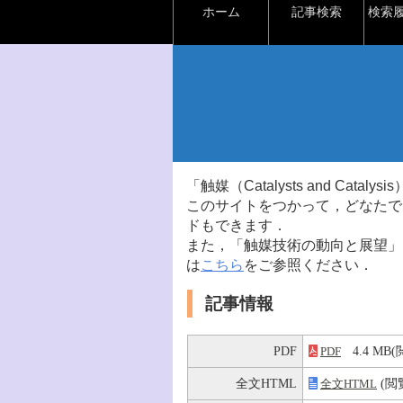
ホーム
記事検索
検索
「触媒（Catalysts and Ca
このサイトをつかって，どなたで
ドもできます．
また，「触媒技術の動向と展望」
は
こちら
をご参照ください．
記事情報
PDF
4.4 M
PDF
全文HTML
(閲
全文HTML