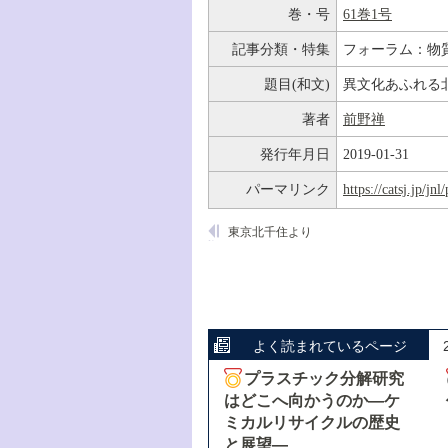
巻・号
61巻1号
記事分類・特集
フォーラム：物
題目(和文)
異文化あふれる
著者
前野禅
発行年月日
2019-01-31
パーマリンク
https://catsj.jp/j
東京北千住より
よく読まれているページ
プラスチック分解研究
はどこへ向かうのか―ケ
ミカルリサイクルの歴史
と展望―