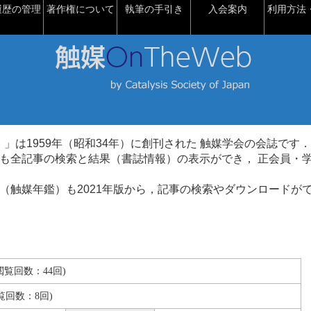
履歴の管理
著作権について
執筆の手引き
入会案内
利用方法・
talysis）」は1959年（昭和34年）に創刊された 触媒学会の会誌です．
も全記事の検索と結果（書誌情報）の表示ができ， 正会員・
（触媒年鑑）も2021年版から，記事の検索やダウンロードが
B(閲覧回数：44回)
覧回数：8回)