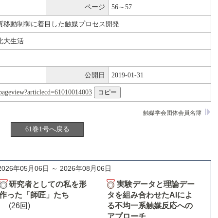
ページ
56～57
質移動制御に着目した触媒プロセス開発
北大生活
公開日
2019-01-31
nl/pageview?articlecd=61010014003
触媒学会団体会員名簿
61巻1号へ戻る
2026年05月06日 ～ 2026年08月06日
研究者としての私を形
実験データと理論デー
作った「師匠」たち
タを組み合わせたAIによ
(26回)
る不均一系触媒反応への
アプローチ