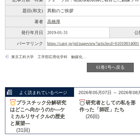
題目(和文)
異動のご挨拶
著者
高橋厚
発行年月日
2019-01-31
公
パーマリンク
https://catsj.jp/jnl/pageview?articlecd=61010014001
東京工科大学 工学部応用化学科 触媒化学研究室
61巻1号へ戻る
よく読まれているページ
2026年05月07日 ～ 2026年08
プラスチック分解研究
研究者としての私を形
はどこへ向かうのか―ケ
作った「師匠」たち
ミカルリサイクルの歴史
(26回)
と展望―
(31回)