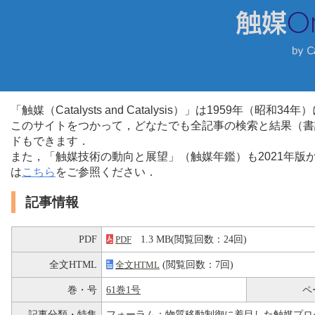
「触媒（Catalysts and Catalysis）」は1959年（昭
このサイトをつかって，どなたでも全記事の検索と結果（書
ドもできます．
また，「触媒技術の動向と展望」（触媒年鑑）も2021年
は
こちら
をご参照ください．
記事情報
PDF
1.3 MB(閲覧回数：24回)
PDF
全文HTML
(閲覧回数：7回)
全文HTML
巻・号
61巻1号
ペ
記事分類・特集
フォーラム：物質移動制御に着目した触媒プロ