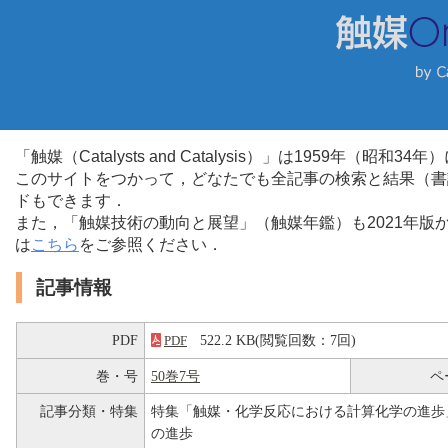
「触媒（Catalysts and Catalysis）」は1959年（昭
このサイトをつかって，どなたでも全記事の検索と結果（書
ドもできます．
また，「触媒技術の動向と展望」（触媒年鑑）も2021年
は
こちら
をご参照ください．
記事情報
PDF
522.2 KB(閲覧回数：7回)
PDF
巻・号
50巻7号
ペ
記事分類・特集
特集「触媒・化学反応における計算化学の進歩
の進歩