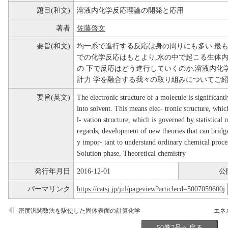
題目(和文)
溶液内化学反応理論の開発と応用
著者
佐藤啓文
要旨(和文)
均一系で進行する反応は身の周りにも多い.最も
での化学反応はもとより,水の中で起こる生体内
の 下で反応はどう進行していくのか.溶液内化
計力 学を融合する我々の取り組みについてご紹
要旨(英文)
The electronic structure of a molecule is significan
into solvent. This means elec- tronic structure, whi
l- vation structure, which is governed by statistical 
regards, development of new theories that can bridg
y impor- tant to understand ordinary chemical proc
Solution phase, Theoretical chemistry
発行年月日
2016-12-01
公
パーマリンク
https://catsj.jp/jnl/pageview?articlecd=5007059600j
密度汎関数法を駆使した固体表面の計算化学
50巻7号へ戻る