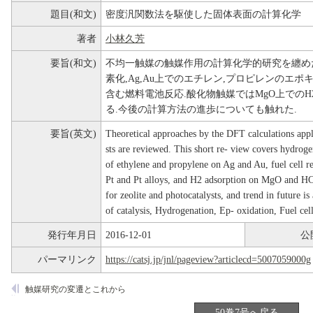
題目(和文)
密度汎関数法を駆使した固体表面の計算化学
著者
小林久芳
要旨(和文)
不均一触媒の触媒作用の計算化学的研究を纏めた.
素化,Ag,Au上でのエチレン,プロピレンのエポキシ化
含む燃料電池反応.酸化物触媒ではMgO上でのH2吸
る.今後の計算方法の進歩についても触れた.
要旨(英文)
Theoretical approaches by the DFT calculations appli
sts are reviewed. This short re- view covers hydroge
of ethylene and propylene on Ag and Au, fuel cell 
Pt and Pt alloys, and H2 adsorption on MgO and 
for zeolite and photocatalysts, and trend in future 
of catalysis, Hydrogenation, Ep- oxidation, Fuel cell
発行年月日
2016-12-01
公
パーマリンク
https://catsj.jp/jnl/pageview?articlecd=5007059000g
触媒研究の変遷とこれから
50巻7号へ戻る