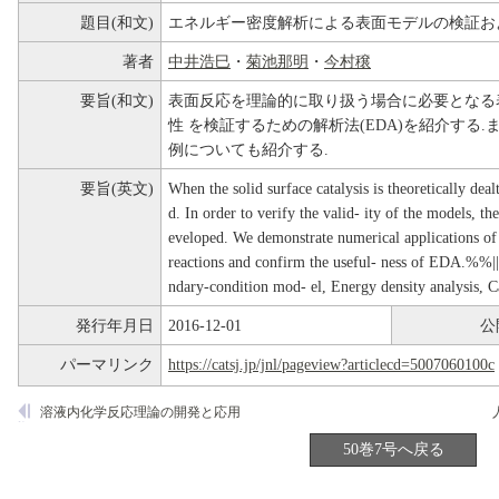
題目(和文)
エネルギー密度解析による表面モデルの検証お
著者
中井浩巳
・
菊池那明
・
今村穣
要旨(和文)
表面反応を理論的に取り扱う場合に必要となる
性 を検証するための解析法(EDA)を紹介する.
例についても紹介する.
要旨(英文)
When the solid surface catalysis is theoretically deal
d. In order to verify the valid- ity of the models, 
eveloped. We demonstrate numerical applications of
reactions and confirm the useful- ness of EDA.%%|
ndary-condition mod- el, Energy density analysis, Ca
発行年月日
2016-12-01
公
パーマリンク
https://catsj.jp/jnl/pageview?articlecd=5007060100c
溶液内化学反応理論の開発と応用
50巻7号へ戻る