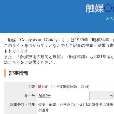
「触媒（Catalysts and Catalysis）」は1959年（昭
このサイトをつかって，どなたでも全記事の検索と結果（書
ドもできます．
また，「触媒技術の動向と展望」（触媒年鑑）も2021年
は
こちら
をご参照ください．
記事情報
PDF
1.4 MB(閲覧回数：28回)
PDF
巻・号
50巻7号
ペ
記事分類・特集
特集「触媒・化学反応における計算化学の進歩
の進歩