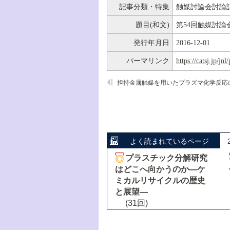
記事分類・特集
触媒討論会討論
題目(和文)
第54回触媒討論
発行年月日
2016-12-01
パーマリンク
https://catsj.jp/j
よく読まれているページ
プラスチック分解研究
はどこへ向かうのか―ケ
ミカルリサイクルの歴史
と展望―
(31回)