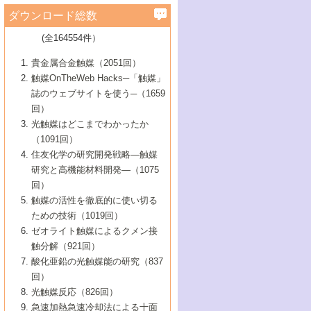
学）
7号 水素を利用する化成品合成の新潮流
6号 新しい固体酸触媒技術
5号 触媒を有効に使うための技術
ールホテル豊橋）
蔵技術の進歩
まで─
3号 メソポーラス物質の新展開
立大学）
3号 実用的ファインケミカル合成プロセス
ダウンロード総数
2号 第97回触媒討論会
1号 最近の触媒担体とその効果
▼46巻（2004年）
7号 ゼオライト合成における最近の進歩
6号 第106回触媒討論会
5号 CO
が関わる触媒・材料
B号 第111回触媒討論会（2013年・関西大
4号 錯体を利用したユニークな表面構造の
を実現する触媒
2
3号 リビング重合触媒の最近の展開
2号 第95回触媒討論会
(全164554件）
1号 部分酸化反応触媒の最前線
▼45巻（2003年）
学）
構築と機能
7号 有機分子触媒による精密有機合成
4号 バイオマス活用のための技術開発
6号 第104回触媒討論会
4号 今後の液体燃料を支える触媒技術
3号 化成品を合成するゼオライト触媒
2号 第93回触媒討論会
1号 なぜこの触媒が良いのか？
▼44巻（2002年）
貴金属合金触媒（2051回）
5号 若手会員による触媒研究の未来展望1：
8号 高機能化ポリオレフィンに向けた重合
5号 こんな物質，あんな物質―新たな触媒
7号 持続可能社会実現のための触媒および
5号 水素製造・貯蔵のための触媒技術の新
4号 水分解用光触媒材料
3号 特殊エネルギー場の触媒反応
触媒OnTheWeb Hacks─「触媒」
企業編
2号 第91回触媒討論会
触媒の最近の進展
1号 高次制御された触媒の化学
▼43巻（2001年）
の可能性―
触媒関連技術
しい展開
誌のウェブサイトを使う─（1659
5号 時間分解分光の進歩と応用
4号 生体内における金属の触媒作用
6号 第102回触媒討論会
3号 最近の自動車排ガス処理技術
2号 第89回触媒討論会
1号 グリーンケミストリーと触媒
▼42巻（2000年）
6号 第100回触媒討論会
8号 未来を拓く金属錯体
回）
6号 第98回触媒討論会
6号 第96回触媒討論会
5号 ファインケミカルズの展開に寄与する
7号 触媒・化学反応における計算化学の進
4号 触媒研究の現状と将来─第90回触媒討論
3号 触媒を利用した電気化学の新展開
2号 第87回触媒討論会特集号
1号 触媒反応工学の明日を拓く
▼41巻（1999年）
7号 『結晶の化学』を活かした触媒研究
光触媒はどこまでわかったか
7号 基礎化学品製造の触媒技術
触媒
歩
会Aから
7号 未来型金属錯体触媒開発への展望
4号 ナノ材料の調製と機能化
（1091回）
3号 生体触媒とバイオプロセス
2号 第85回触媒討論会
8号 イオン液体の応用
1号 孔、穴、あな?-特異な空間とその利用-
▼40巻（1998年）
8号 多機能型リアクター
6号 第94回触媒討論会
8号 若手研究者による触媒研究の未来展望
5号 基礎化学品製造の触媒技術
8号 超臨界流体を用いた化学プロセスの新
住友化学の研究開発戦略―触媒
5号 こんな触媒が欲しい
4号 水素製造・利用の触媒化学
3号 反応ダイナミクス
2号 第83回触媒討論会
1号 創立40周年記念・触媒化学この10年の
▼39巻（1997年）
2：大学・研究所編
展開
研究と高機能材料開発―（1075
7号 サブナノレベルでみた新しい表面現象
6号 第92回触媒討論会
6号 第90回触媒討論会
5号 触媒研究における新しい切り口：コン
進展と21世紀への提言/創立40周年記念・触
4号 超臨界流体の触媒反応への応用
3号 均一系触媒反応最前線
1号 均一系と不均一系触媒反応-その特徴と
回）
▼38巻（1996年）
8号 オレフィン重合触媒の新たな展
7号 基礎化学品製造の触媒技術
ビナトリアルケミストリー
媒学会この10年の歩みとこれから/創立40周
7号 触媒研究と学術雑誌/情報
5号 触媒のおもしろさをどのように伝える
接点
触媒の活性を徹底的に使い切る
4号 実用炭素材料の新展開
1号 触媒の構造と触媒作用/C1化学を中心と
▼37巻（1995年）
年記念・記録は語る
8号 資源の循環と触媒技術
6号 第88回触媒討論会特集号
か
ための技術（1019回）
8号 若い世代からみた触媒化学の現状と未
2号 第79回触媒討論会
5号 研究の方法論を考える
する21世紀への触媒
1号 ファインケミカルズと固体触媒
▼36巻（1994年）
2号 第81回触媒討論会
ゼオライト触媒によるクメン接
来
7号 企業における触媒研究のブレークスル
6号 第86回触媒討論会
3号 最新NO除去触媒の実用化研究
6号 第84回触媒討論会
2号 第77回触媒討論会
2号 第75回触媒討論会
触分解（921回）
1号 電気化学と触媒
▼35巻（1993年）
ー
3号 計算機触媒化学へのさそい
7号 水素化精製触媒の新しい展開
4号 新しい反応場を目指した触媒調製
7号 機能性金属材料と触媒
3号 オリンピックメダル:金・銀・銅はどん
酸化亜鉛の光触媒能の研究（837
3号 希土類を利用した触媒
2号 第73回触媒討論会
8号 この材料を触媒として使ってみません
4号 触媒劣化の制御と予測
1号 工業触媒開発マニュアル―探索から工
▼34巻（1992年）
8号 新しい反応性と機能性を目指した金属
な触媒作用を示すか
回）
5号 反応・分離技術の新しい展開
8号 触媒研究へのNMRの応用と展望
か？
業化まで
4号 触媒とリサイクル
3号 C4化学の展開
5号 最新の実用プロセスと触媒
クラスタ-化学
1号 インパクトを与えたこの研究
▼33巻（1991年）
光触媒反応（826回）
4号 触媒作用における機能の複合化
6号 第80回触媒討論会
2号 第71回触媒討論会
5号 エネルギー変換触媒
4号 《通常号》
6号 第82回触媒討論会
急速加熱急速冷却法による十面
2号 第69回触媒討論会
1号 触媒プロセス開発マニュアル―探索か
▼32巻（1990年）