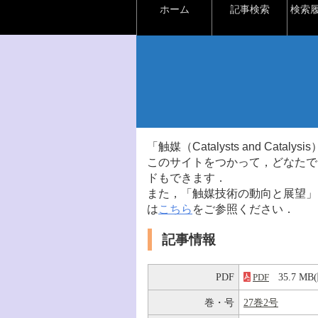
ホーム
記事検索
検索
「触媒（Catalysts and Ca
このサイトをつかって，どなたで
ドもできます．
また，「触媒技術の動向と展望」
は
こちら
をご参照ください．
記事情報
PDF
35.7 
PDF
巻・号
27巻2号