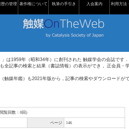
履歴の管理
著作権について
執筆の手引き
入会案内
利用方法・
talysis）」は1959年（昭和34年）に創刊された 触媒学会の会誌です．
も全記事の検索と結果（書誌情報）の表示ができ， 正会員・
（触媒年鑑）も2021年版から，記事の検索やダウンロードが
MB(閲覧回数：0回)
ページ
146