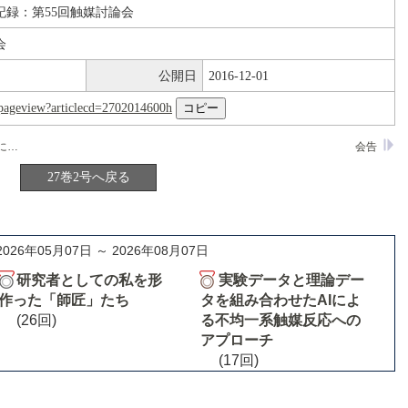
記録：第55回触媒討論会
会
公開日
2016-12-01
nl/pageview?articlecd=2702014600h
担持金属触媒を用いたプラズマ化学反応によるアンモニアの合成
会告
27巻2号へ戻る
2026年05月07日 ～ 2026年08月07日
研究者としての私を形
実験データと理論デー
作った「師匠」たち
タを組み合わせたAIによ
(26回)
る不均一系触媒反応への
アプローチ
(17回)