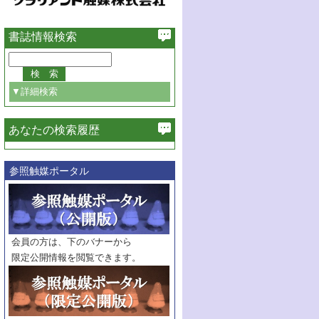
書誌情報検索
▼詳細検索
あなたの検索履歴
必ず含む
参照触媒ポータル
巻・号指定
巻
号
範囲指定
巻
号～
巻
会員の方は、下のバナーから
号
限定公開情報を閲覧できます。
触媒年鑑
年度
記事種別
マーク：
マークあり