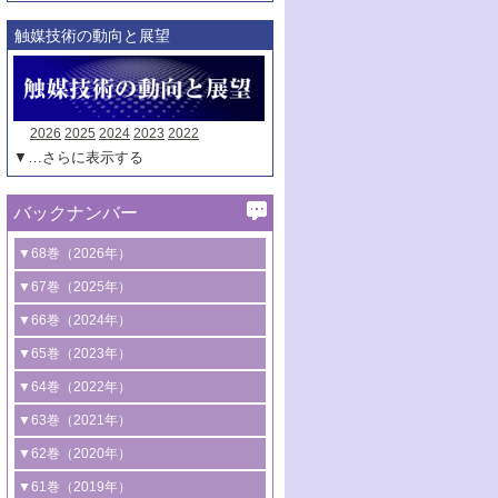
触媒技術の動向と展望
2026
2025
2024
2023
2022
▼…さらに表示する
バックナンバー
▼68巻（2026年）
1号 過酸化水素合成に関する研究動向
▼67巻（2025年）
2号 コンピューター技術により加速する
1号 CO
水素化によるグリーン燃料/グリ
▼66巻（2024年）
2
触媒開発
ーンケミカル製造
1号 低次元ナノ構造を有する触媒材料
▼65巻（2023年）
3号 有機分子変換やCO
資源化のための
2
2号 水素製造のための水分解技術に関す
2号 規制反応場を活用した固体触媒研究
1号 炭素が関わる触媒機能
▼64巻（2022年）
光触媒に関する最近の研究
る最近の研究
の新展開
2号 プラスチックケミカルリサイクルの
1号 合成ガス製造とCOを用いるケミカル
▼63巻（2021年）
B号 第137回触媒討論会（2026年）
3号 オレフィン系樹脂の精密合成に関す
3号 未踏分子変換を目指した酸化触媒プ
ための触媒技術
ズ合成の最新動向
1号 金触媒の新展開
▼62巻（2020年）
る最新技術
ロセスの最前線
3号 非酸化物系金属化合物を基盤とした
2号 化学品合成のための合金触媒開発
2号 ペロブスカイト
1号 触媒設計を拓く欠陥構造のキャラク
▼61巻（2019年）
4号 アルコール類の効率的変換を実現す
4号 シンクロトロン放射光および中性子
触媒材料の開発