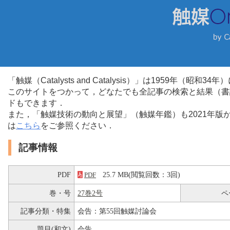
「触媒（Catalysts and Catalysis）」は1959年（昭
このサイトをつかって，どなたでも全記事の検索と結果（書
ドもできます．
また，「触媒技術の動向と展望」（触媒年鑑）も2021年
は
こちら
をご参照ください．
記事情報
PDF
25.7 MB(閲覧回数：3回)
PDF
巻・号
27巻2号
ペ
記事分類・特集
会告：第55回触媒討論会
題目(和文)
会告