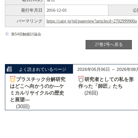
発行年月日
2016-12-01
公
パーマリンク
https://catsj.jp/jnl/pageview?articlecd=2702999900a
第54回触媒討論会
27巻2号へ戻る
よく読まれているページ
2026年05月06日 ～ 2026年08
プラスチック分解研究
研究者としての私を形
はどこへ向かうのか―ケ
作った「師匠」たち
ミカルリサイクルの歴史
(26回)
と展望―
(30回)