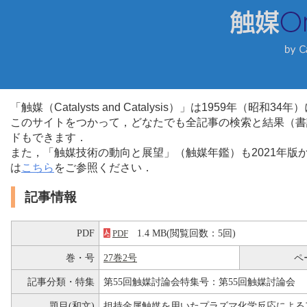
「触媒（Catalysts and Catalysis）」は1959年（昭
このサイトをつかって，どなたでも全記事の検索と結果（書
ドもできます．
また，「触媒技術の動向と展望」（触媒年鑑）も2021年
は
こちら
をご参照ください．
記事情報
PDF
1.4 MB(閲覧回数：5回)
PDF
巻・号
27巻2号
ペ
記事分類・特集
第55回触媒討論会特集号：第55回触媒討論会
題目(和文)
担持金属触媒を用いたプラズマ化学反応による