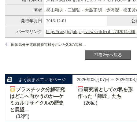
著者
杉山和夫
・
三浦弘
・
大島正明
・
赤沢潔
・
松田常
発行年月日
2016-12-01
公
パーマリンク
https://catsj.jp/jnl/pageview?articlecd=2702014500f
固体高分子電解質膜電極を用いた2,3の電極反応
27巻2号へ戻る
よく読まれているページ
2026年05月07日 ～ 2026年08
プラスチック分解研究
研究者としての私を形
はどこへ向かうのか―ケ
作った「師匠」たち
ミカルリサイクルの歴史
(26回)
と展望―
(32回)