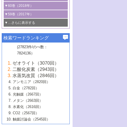
3号 CO
の排出削減および有効活用のた
タリゼーション
2
3号 特殊反応場を利用した触媒的分子変
る非貴金属触媒の研究動向
線を利用した触媒解析技術の最先端
1号 物質移動制御に着目した触媒プロセ
▼60巻（2018年）
4号 格子酸素・格子酸素欠陥を利用した
めの触媒技術
換反応
2号 機能化学品製造に資するクリーンな
ス開発
5号 ゼオライトの合成と応用における研
5号 単原子触媒
触媒反応
1号 固体酸触媒の最新の研究動向
▼59巻（2017年）
触媒的酸化反応
4号 若手による情報発信企画～とびたて
4号 多孔質材料を用いた触媒の新展開
究動向
2号 CO
フリー水素サプライチェーンに
2
6号 参照触媒委員会からのお知らせ
5号 生体触媒によるエネルギー変換反応
2号 二酸化炭素からの有用化学品合成
1号 いたるところに，触媒
▼…さらに表示する
若き触媒の研究者たち～（1）
3号 水処理のための触媒化学
5号 情報学的手法を用いた触媒開発
6号 ヘテロ接合界面
関わる触媒開発動向
B号 第133回触媒討論会（2023年）
6号 窒素とリンの循環のための触媒・機
3号 ナノ粒子・クラスター触媒の最前線
2号 機能性材料の局所構造解析のための
5号 若手による情報発信企画～とびたて
▼58巻（2016年）
4号 光触媒を用いた水分解の最新の研究
6号 カーボンニュートラルに向けた電解
B号 第135回触媒討論会（2025年）
3号 精密高分子合成に関する最近の研究
能性材料
最先端技術
検索ワードランキング
4号 60周年記念企画
若き触媒の研究者たち～（2）
動向
技術
1号 ユニークな構造の高分子を生み出す触
▼57巻（2015年）
動向
B号 第131回触媒討論会（2023年）
3号 無機分離膜材料の開発と触媒反応プ
5号 進化するゼオライト合成技術
6号 石油のノーブル・ユースを志向した
媒技術
(27823件/のべ数：
5号 次世代の触媒プロセスを支えるマイ
B号 第127回触媒討論会（2021年・オン
1号 水素キャリアにかかわる触媒技術の新
4号 バイオマス化成品製造のための触媒
▼56巻（2014年）
ロセスへの適用
触媒技術
7824136）
クロ波
6号 非貴金属系触媒における電気化学的
ライン開催(Zoom)のみ）
2号 リグニンからの化成品製造に向けた触
展開
技術
1号 特殊環境場を利用した材料合成
▼55巻（2013年）
4号 触媒研究における計算科学の利用
酸素還元反応
B号 第129回触媒討論会（2022年・京都
媒技術
6号 メタン転換技術の最新動向
ゼオライト（3070回）
2号 石油精製用触媒の最近の進展
5号 固体触媒による含窒素有機化合物変
2号 光触媒反応機構に関する最新の研究動
1号 高耐久性燃料電池システム用触媒にお
大学：オンライン・対面開催）
▼54巻（2012年）
5号 水素のふるまいを解き明かす最先端
B号 第121回触媒討論会（2018年・東京
3号 触媒研究の最先端～とびたて若き研究
二酸化炭素（2943回）
B号 第125回触媒討論会（2020年・工学
換の最前線
3号 固体酸化物形燃料電池（SOFC）におけ
向
ける新展開
研究
大学）
1号 規則性多孔体の利用技術における最近
▼53巻（2011年）
者たち～（1）
水蒸気改質（2846回）
院大学）
るアノード触媒上での燃料直接改質技術
6号 貴金属使用量低減に向けた自動車排
3号 固体高分子形燃料電池カソード触媒の
2号 リビングラジカル重合の最近の動向
6号 低級アルカンの有効利用のための触
の進歩
アンモニア（2820回）
4号 触媒研究の最先端～とびたて若き研究
1号 金属学から見る合金触媒の新展開
▼52巻（2010年）
ガス浄化触媒の開発
4号 コアシェル構造の制御による触媒機能
開発動向
媒技術
白金（2782回）
3号 天然ガスの化学工業的展開に関する触
2号 第109回触媒討論会
者たち～（2）
2号 第107回触媒討論会
の向上
1号 触媒の劣化対策と長寿命触媒開発
B号 第123回触媒討論会（2019年・大阪
▼51巻（2009年）
4号 人工光合成に向けた近年のアプローチ
光触媒（2667回）
媒技術
B号 第119回触媒討論会（2017年・首都
3号 貴金属低減技術の最新動向
5号 触媒研究の最先端～とびたて若き研究
市立大学）
3号 触媒のその場観察法の進歩（１）
5号 工業触媒およびその周辺技術の最近の
2号 第105回触媒討論会
1号 炭素材料－熱い注目を集める材料－
▼50巻（2008年）
メタン（2663回）
大学東京）
5号 未利用熱エネルギーの有効活用に貢献
4号 貴金属触媒の精密構造制御とその活用
者たち～（3）
4号 貴金属代替技術の最新動向
進歩
水素化（2616回）
4号 触媒のその場観察法の進歩（２）
3号 ナノ構造が拓く新機能
する触媒技術
2号 第103回触媒討論会
1号 触媒化学と学会のこの10年，半世紀，
▼49巻（2007年）
5号 バイオマス化成品製造のための固体触
6号 イオニクス材料と燃料電池・電解合成
5号 光触媒による物質変換反応の新展開
CO2（2567回）
6号 ナノシート
5号 不活性結合の触媒的活性化による有機
そして未来
4号 活性サイトおよびその環境の精密な設
6号 ポリオキソメタレート
3号 環境浄化用光触媒の現状と課題
媒の開発
1号 含フッ素化合物の合成と触媒
▼48巻（2006年）
の最新の研究動向
触媒討論会（2545回）
6号 グラフェン
合成
B号 第115回触媒討論会（2015年・成蹊大
計による触媒の高機能化
2号 第101回触媒討論会
B号 第113回触媒討論会（2014年・ロワジ
4号 水素社会の実現に向けた水素製造・貯
6号 ナノ空間─吸着状態解析から新機能開拓
2号 第99回触媒討論会
B号 第117回触媒討論会（2016年・大阪府
1号 固体酸触媒の最近の進歩
▼47巻（2005年）