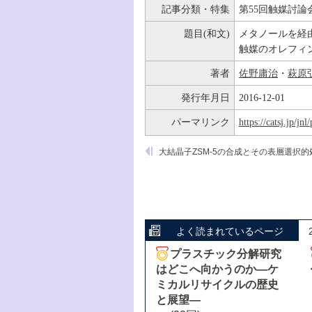
記事分類・特集
第55回触媒討論
題目(和文)
メタノールを経
触媒のオレフィ
著者
佐野庸治
・
萩原
発行年月日
2016-12-01
パーマリンク
https://catsj.jp/j
よく読まれているページ
プラスチック分解研究
はどこへ向かうのか―ケ
ミカルリサイクルの歴史
と展望―