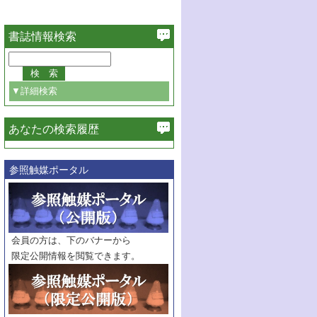
書誌情報検索
▼詳細検索
あなたの検索履歴
必ず含む
参照触媒ポータル
巻・号指定
巻
号
範囲指定
巻
号～
巻
会員の方は、下のバナーから
号
限定公開情報を閲覧できます。
触媒年鑑
年度
記事種別
マーク：
マークあり