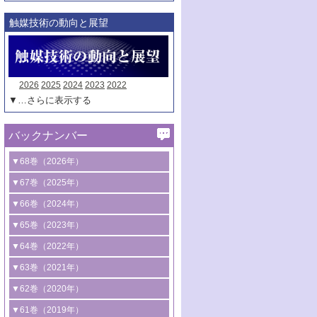
触媒技術の動向と展望
2026
2025
2024
2023
2022
▼…さらに表示する
バックナンバー
▼68巻（2026年）
1号 過酸化水素合成に関する研究動向
▼67巻（2025年）
2号 コンピューター技術により加速する
1号 CO
水素化によるグリーン燃料/グリ
▼66巻（2024年）
2
触媒開発
ーンケミカル製造
1号 低次元ナノ構造を有する触媒材料
▼65巻（2023年）
3号 有機分子変換やCO
資源化のための
2
2号 水素製造のための水分解技術に関す
2号 規制反応場を活用した固体触媒研究
1号 炭素が関わる触媒機能
▼64巻（2022年）
光触媒に関する最近の研究
る最近の研究
の新展開
2号 プラスチックケミカルリサイクルの
1号 合成ガス製造とCOを用いるケミカル
▼63巻（2021年）
B号 第137回触媒討論会（2026年）
3号 オレフィン系樹脂の精密合成に関す
3号 未踏分子変換を目指した酸化触媒プ
ための触媒技術
ズ合成の最新動向
1号 金触媒の新展開
▼62巻（2020年）
る最新技術
ロセスの最前線
3号 非酸化物系金属化合物を基盤とした
2号 化学品合成のための合金触媒開発
2号 ペロブスカイト
1号 触媒設計を拓く欠陥構造のキャラク
▼61巻（2019年）
4号 アルコール類の効率的変換を実現す
4号 シンクロトロン放射光および中性子
触媒材料の開発