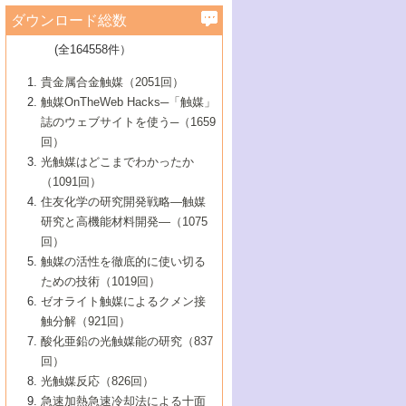
学）
7号 水素を利用する化成品合成の新潮流
6号 新しい固体酸触媒技術
5号 触媒を有効に使うための技術
ールホテル豊橋）
蔵技術の進歩
まで─
3号 メソポーラス物質の新展開
立大学）
3号 実用的ファインケミカル合成プロセス
ダウンロード総数
2号 第97回触媒討論会
1号 最近の触媒担体とその効果
▼46巻（2004年）
7号 ゼオライト合成における最近の進歩
6号 第106回触媒討論会
5号 CO
が関わる触媒・材料
B号 第111回触媒討論会（2013年・関西大
4号 錯体を利用したユニークな表面構造の
を実現する触媒
2
3号 リビング重合触媒の最近の展開
2号 第95回触媒討論会
(全164558件）
1号 部分酸化反応触媒の最前線
▼45巻（2003年）
学）
構築と機能
7号 有機分子触媒による精密有機合成
4号 バイオマス活用のための技術開発
6号 第104回触媒討論会
4号 今後の液体燃料を支える触媒技術
3号 化成品を合成するゼオライト触媒
2号 第93回触媒討論会
1号 なぜこの触媒が良いのか？
▼44巻（2002年）
貴金属合金触媒（2051回）
5号 若手会員による触媒研究の未来展望1：
8号 高機能化ポリオレフィンに向けた重合
5号 こんな物質，あんな物質―新たな触媒
7号 持続可能社会実現のための触媒および
5号 水素製造・貯蔵のための触媒技術の新
4号 水分解用光触媒材料
3号 特殊エネルギー場の触媒反応
触媒OnTheWeb Hacks─「触媒」
企業編
2号 第91回触媒討論会
触媒の最近の進展
1号 高次制御された触媒の化学
▼43巻（2001年）
の可能性―
触媒関連技術
しい展開
誌のウェブサイトを使う─（1659
5号 時間分解分光の進歩と応用
4号 生体内における金属の触媒作用
6号 第102回触媒討論会
3号 最近の自動車排ガス処理技術
2号 第89回触媒討論会
1号 グリーンケミストリーと触媒
▼42巻（2000年）
6号 第100回触媒討論会
8号 未来を拓く金属錯体
回）
6号 第98回触媒討論会
6号 第96回触媒討論会
5号 ファインケミカルズの展開に寄与する
7号 触媒・化学反応における計算化学の進
4号 触媒研究の現状と将来─第90回触媒討論
3号 触媒を利用した電気化学の新展開
2号 第87回触媒討論会特集号
1号 触媒反応工学の明日を拓く
▼41巻（1999年）
7号 『結晶の化学』を活かした触媒研究
光触媒はどこまでわかったか
7号 基礎化学品製造の触媒技術
触媒
歩
会Aから
7号 未来型金属錯体触媒開発への展望
4号 ナノ材料の調製と機能化
（1091回）
3号 生体触媒とバイオプロセス
2号 第85回触媒討論会
8号 イオン液体の応用
1号 孔、穴、あな?-特異な空間とその利用-
▼40巻（1998年）
8号 多機能型リアクター
6号 第94回触媒討論会
8号 若手研究者による触媒研究の未来展望
5号 基礎化学品製造の触媒技術
8号 超臨界流体を用いた化学プロセスの新
住友化学の研究開発戦略―触媒
5号 こんな触媒が欲しい
4号 水素製造・利用の触媒化学
3号 反応ダイナミクス
2号 第83回触媒討論会
1号 創立40周年記念・触媒化学この10年の
▼39巻（1997年）
2：大学・研究所編
展開
研究と高機能材料開発―（1075
7号 サブナノレベルでみた新しい表面現象
6号 第92回触媒討論会
6号 第90回触媒討論会
5号 触媒研究における新しい切り口：コン
進展と21世紀への提言/創立40周年記念・触
4号 超臨界流体の触媒反応への応用
3号 均一系触媒反応最前線
1号 均一系と不均一系触媒反応-その特徴と
回）
▼38巻（1996年）
8号 オレフィン重合触媒の新たな展
7号 基礎化学品製造の触媒技術
ビナトリアルケミストリー
媒学会この10年の歩みとこれから/創立40周
7号 触媒研究と学術雑誌/情報
5号 触媒のおもしろさをどのように伝える
接点
触媒の活性を徹底的に使い切る
4号 実用炭素材料の新展開
1号 触媒の構造と触媒作用/C1化学を中心と
▼37巻（1995年）
年記念・記録は語る
8号 資源の循環と触媒技術
6号 第88回触媒討論会特集号
か
ための技術（1019回）
8号 若い世代からみた触媒化学の現状と未
2号 第79回触媒討論会
5号 研究の方法論を考える
する21世紀への触媒
1号 ファインケミカルズと固体触媒
▼36巻（1994年）
2号 第81回触媒討論会
ゼオライト触媒によるクメン接
来
7号 企業における触媒研究のブレークスル
6号 第86回触媒討論会
3号 最新NO除去触媒の実用化研究
6号 第84回触媒討論会
2号 第77回触媒討論会
2号 第75回触媒討論会
触分解（921回）
1号 電気化学と触媒
▼35巻（1993年）
ー
3号 計算機触媒化学へのさそい
7号 水素化精製触媒の新しい展開
4号 新しい反応場を目指した触媒調製
7号 機能性金属材料と触媒
3号 オリンピックメダル:金・銀・銅はどん
酸化亜鉛の光触媒能の研究（837
3号 希土類を利用した触媒
2号 第73回触媒討論会
8号 この材料を触媒として使ってみません
4号 触媒劣化の制御と予測
1号 工業触媒開発マニュアル―探索から工
▼34巻（1992年）
8号 新しい反応性と機能性を目指した金属
な触媒作用を示すか
回）
5号 反応・分離技術の新しい展開
8号 触媒研究へのNMRの応用と展望
か？
業化まで
4号 触媒とリサイクル
3号 C4化学の展開
5号 最新の実用プロセスと触媒
クラスタ-化学
1号 インパクトを与えたこの研究
▼33巻（1991年）
光触媒反応（826回）
4号 触媒作用における機能の複合化
6号 第80回触媒討論会
2号 第71回触媒討論会
5号 エネルギー変換触媒
4号 《通常号》
6号 第82回触媒討論会
急速加熱急速冷却法による十面
2号 第69回触媒討論会
1号 触媒プロセス開発マニュアル―探索か
▼32巻（1990年）