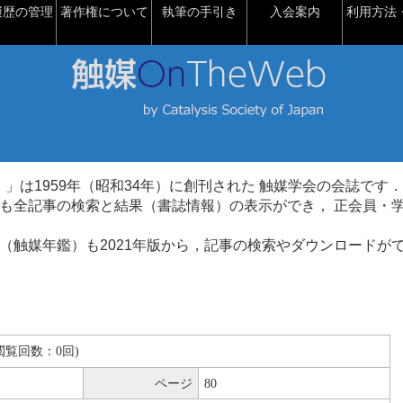
履歴の管理
著作権について
執筆の手引き
入会案内
利用方法・
talysis）」は1959年（昭和34年）に創刊された 触媒学会の会誌です．
も全記事の検索と結果（書誌情報）の表示ができ， 正会員・
（触媒年鑑）も2021年版から，記事の検索やダウンロードが
B(閲覧回数：0回)
ページ
80