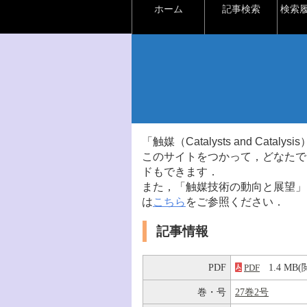
ホーム
記事検索
検索
「触媒（Catalysts and Ca
このサイトをつかって，どなたで
ドもできます．
また，「触媒技術の動向と展望」
は
こちら
をご参照ください．
記事情報
PDF
1.4 M
PDF
巻・号
27巻2号