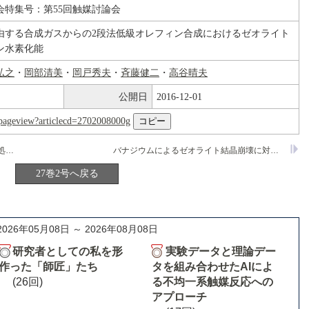
会特集号：第55回触媒討論会
由する合成ガスからの2段法低級オレフィン合成におけるゼオライト
ン水素化能
弘之
・
岡部清美
・
岡戸秀夫
・
斉藤健二
・
高谷晴夫
公開日
2016-12-01
nl/pageview?articlecd=2702008000g
大結晶子ZSM-5の合成とその表層選択的処理の効果
バナジウムによるゼオライト結晶崩壊に対する金属酸化物添加効果―耐バナジウム性を有する接触分解触媒の検討
27巻2号へ戻る
2026年05月08日 ～ 2026年08月08日
研究者としての私を形
実験データと理論デー
作った「師匠」たち
タを組み合わせたAIによ
(26回)
る不均一系触媒反応への
アプローチ