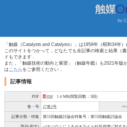
「触媒（Catalysts and Catalysis）」は1959年（昭
このサイトをつかって，どなたでも全記事の検索と結果（書
ドもできます．
また，「触媒技術の動向と展望」（触媒年鑑）も2021年
は
こちら
をご参照ください．
記事情報
PDF
1.4 MB(閲覧回数：3回)
PDF
巻・号
27巻2号
ペ
記事分類・特集
第55回触媒討論会特集号：第55回触媒討論会
題目(和文)
バナジウムによるゼオライト結晶崩壊に対する