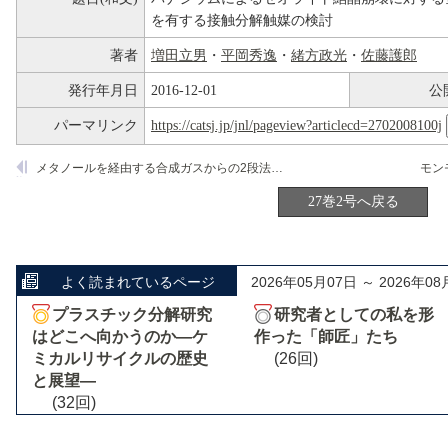
を有する接触分解触媒の検討
著者
増田立男
・
平岡秀逸
・
緒方政光
・
佐藤護郎
発行年月日
2016-12-01
公
パーマリンク
https://catsj.jp/jnl/pageview?articlecd=2702008100j
メタノールを経由する合成ガスからの2段法低級オレフィン合成におけるゼオライト触媒のオレフィン水素化能
27巻2号へ戻る
よく読まれているページ
2026年05月07日 ～ 2026年08
プラスチック分解研究
研究者としての私を形
はどこへ向かうのか―ケ
作った「師匠」たち
ミカルリサイクルの歴史
(26回)
と展望―
(32回)