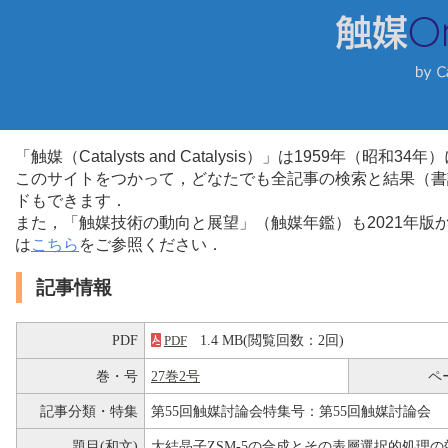
「触媒（Catalysts and Catalysis）」は1959年（昭
このサイトをつかって，どなたでも全記事の検索と結果（書
ドもできます．
また，「触媒技術の動向と展望」（触媒年鑑）も2021年
は
こちら
をご参照ください．
記事情報
PDF
1.4 MB(閲覧回数：2回)
PDF
巻・号
27巻2号
ペ
記事分類・特集
第55回触媒討論会特集号：第55回触媒討論会
題目(和文)
大結晶子ZSM-5の合成とその表層選択的処理の