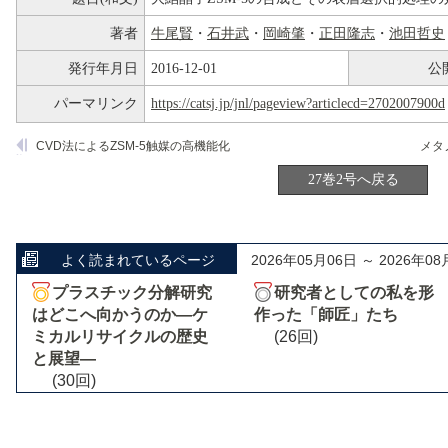
著者
牛尾賢
・
石井武
・
岡崎肇
・
正田隆志
・
池田哲史
発行年月日
2016-12-01
公
パーマリンク
https://catsj.jp/jnl/pageview?articlecd=2702007900d
CVD法によるZSM-5触媒の高機能化
27巻2号へ戻る
よく読まれているページ
2026年05月06日 ～ 2026年08
プラスチック分解研究
研究者としての私を形
はどこへ向かうのか―ケ
作った「師匠」たち
ミカルリサイクルの歴史
(26回)
と展望―
(30回)