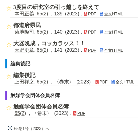
3度目の研究室の引っ越しを終えて
本田正義
,
65(2)
，139 (2023)．
PDF
全文HTML
都道府県民
菊地隆司
,
65(2)
，140 (2023)．
PDF
全文HTML
大器晩成，コッカラッス！！
天野史章
,
65(2)
，141 (2023)．
PDF
全文HTML
編集後記
編集後記
上田祥之
,
65(2)
，〈巻末〉 (2023)．
PDF
全文HTML
触媒学会団体会員名簿
触媒学会団体会員名簿
65(2)
，〈巻末〉 (2023)．
PDF
65巻1号（2023）へ