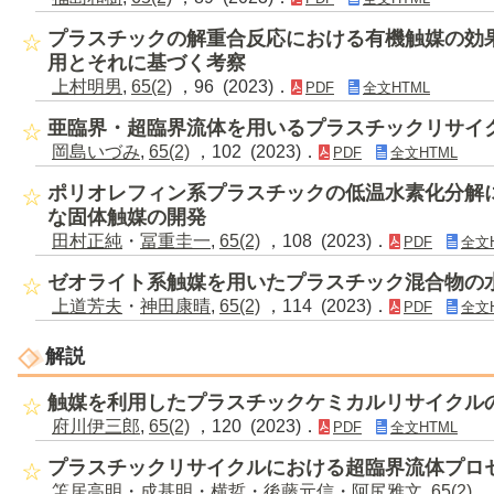
プラスチックの解重合反応における有機触媒の効
用とそれに基づく考察
上村明男
,
65(2)
，96 (2023)．
PDF
全文HTML
亜臨界・超臨界流体を用いるプラスチックリサイ
岡島いづみ
,
65(2)
，102 (2023)．
PDF
全文HTML
ポリオレフィン系プラスチックの低温水素化分解
な固体触媒の開発
田村正純
・
冨重圭一
,
65(2)
，108 (2023)．
PDF
全文
ゼオライト系触媒を用いたプラスチック混合物の
上道芳夫
・
神田康晴
,
65(2)
，114 (2023)．
PDF
全文
解説
触媒を利用したプラスチックケミカルリサイクル
府川伊三郎
,
65(2)
，120 (2023)．
PDF
全文HTML
プラスチックリサイクルにおける超臨界流体プロ
笘居高明
・
成基明
・
横哲
・
後藤元信
・
阿尻雅文
,
65(2)
，1