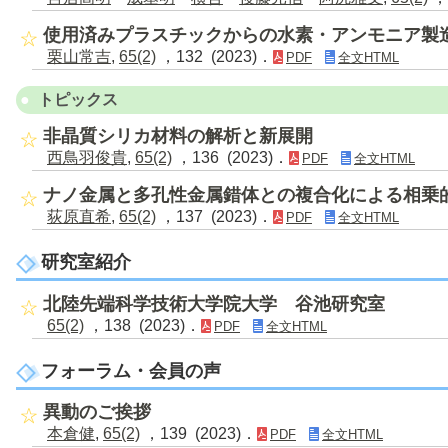
使用済みプラスチックからの水素・アンモニア製
栗山常吉
,
65(2)
，132 (2023)．
PDF
全文HTML
トピックス
非晶質シリカ材料の解析と新展開
西鳥羽俊貴
,
65(2)
，136 (2023)．
PDF
全文HTML
ナノ金属と多孔性金属錯体との複合化による相乗
荻原直希
,
65(2)
，137 (2023)．
PDF
全文HTML
研究室紹介
北陸先端科学技術大学院大学 谷池研究室
65(2)
，138 (2023)．
PDF
全文HTML
フォーラム・会員の声
異動のご挨拶
本倉健
,
65(2)
，139 (2023)．
PDF
全文HTML