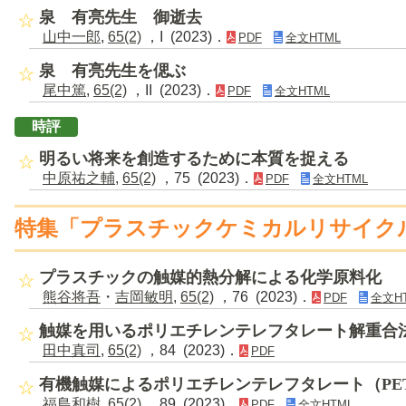
泉 有亮先生 御逝去
山中一郎
,
65(2)
，I (2023)．
PDF
全文HTML
泉 有亮先生を偲ぶ
尾中篤
,
65(2)
，II (2023)．
PDF
全文HTML
時評
明るい将来を創造するために本質を捉える
中原祐之輔
,
65(2)
，75 (2023)．
PDF
全文HTML
特集「プラスチックケミカルリサイク
プラスチックの触媒的熱分解による化学原料化
熊谷将吾
・
吉岡敏明
,
65(2)
，76 (2023)．
PDF
全文H
触媒を用いるポリエチレンテレフタレート解重合
田中真司
,
65(2)
，84 (2023)．
PDF
有機触媒によるポリエチレンテレフタレート（PE
福島和樹
,
65(2)
，89 (2023)．
PDF
全文HTML