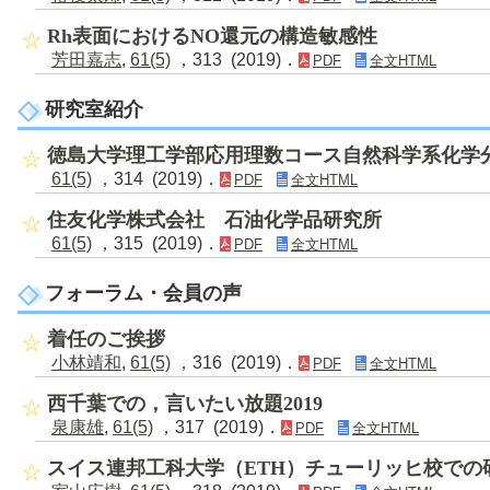
Rh表面におけるNO還元の構造敏感性
芳田嘉志
,
61(5)
，313 (2019)．
PDF
全文HTML
研究室紹介
徳島大学理工学部応用理数コース自然科学系化学
61(5)
，314 (2019)．
PDF
全文HTML
住友化学株式会社 石油化学品研究所
61(5)
，315 (2019)．
PDF
全文HTML
フォーラム・会員の声
着任のご挨拶
小林靖和
,
61(5)
，316 (2019)．
PDF
全文HTML
西千葉での，言いたい放題2019
泉康雄
,
61(5)
，317 (2019)．
PDF
全文HTML
スイス連邦工科大学（ETH）チューリッヒ校での