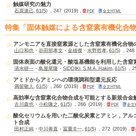
触媒研究の魅力
石原達己
,
61(5)
，247 (2019)．
PDF
全文HTML
特集「固体触媒による含窒素有機化合
アンモニアを直接窒素源とした含窒素有機化合物
山口和也
・
谷田部孝文
・
金雄傑
・
水野哲孝
,
61(5)
，248 
固体表面の酸化還元・酸塩基機能を利用した含窒
清水研一
・
鳥屋尾隆
・
SIDDIKI, S.M.A. Hakim
,
61(5)
，25
アミドからアミンへの環境調和型還元反応
満留敬人
,
61(5)
，260 (2019)．
PDF
全文HTML
高効率な含窒素化合物合成を可能とする新規合金
古川森也
・
小松隆之
,
61(5)
，266 (2019)．
PDF
全文
酸化セリウムを用いた二酸化炭素とアミン，アル
ト合成
田村正純
・
中川善直
・
冨重圭一
,
61(5)
，272 (2019)．