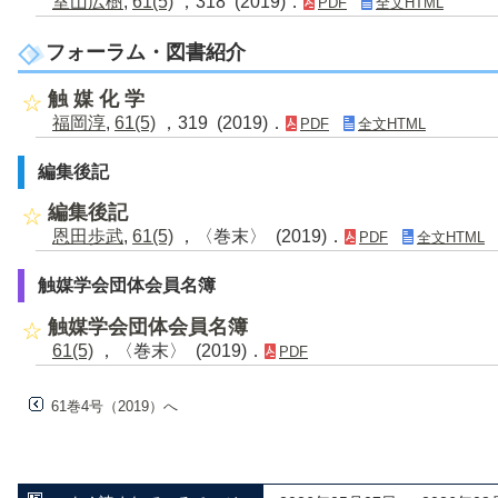
室山広樹
,
61(5)
，318 (2019)．
PDF
全文HTML
フォーラム・図書紹介
触 媒 化 学
福岡淳
,
61(5)
，319 (2019)．
PDF
全文HTML
編集後記
編集後記
恩田歩武
,
61(5)
，〈巻末〉 (2019)．
PDF
全文HTML
触媒学会団体会員名簿
触媒学会団体会員名簿
61(5)
，〈巻末〉 (2019)．
PDF
61巻4号（2019）へ