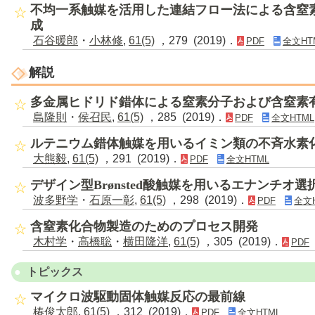
不均一系触媒を活用した連結フロー法による含窒
成
石谷暖郎
・
小林修
,
61(5)
，279 (2019)．
PDF
全文HT
解説
多金属ヒドリド錯体による窒素分子および含窒素
島隆則
・
侯召民
,
61(5)
，285 (2019)．
PDF
全文HTML
ルテニウム錯体触媒を用いるイミン類の不斉水素
大熊毅
,
61(5)
，291 (2019)．
PDF
全文HTML
デザイン型Brønsted酸触媒を用いるエナンチオ選択的アザ
波多野学
・
石原一彰
,
61(5)
，298 (2019)．
PDF
全文
含窒素化合物製造のためのプロセス開発
木村学
・
高橋聡
・
横田隆洋
,
61(5)
，305 (2019)．
PDF
トピックス
マイクロ波駆動固体触媒反応の最前線
椿俊太郎
,
61(5)
，312 (2019)．
PDF
全文HTML