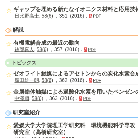
ギャップを埋める新たなイオニクス材料と応用技
日比野高士
,
58(6)
，351 (2016)．
PDF
解説
有機電解合成の最近の動向
跡部真人
,
58(6)
，357 (2016)．
PDF
トピックス
ゼオライト触媒によるアセトンからの炭化水素合
廣田雄一朗
,
58(6)
，362 (2016)．
PDF
金属錯体触媒による過酸化水素を用いたベンゼン
中澤順
,
58(6)
，363 (2016)．
PDF
研究室紹介
愛媛大学大学院理工学研究科 環境機能科学専攻
研究室（高橋研究室）