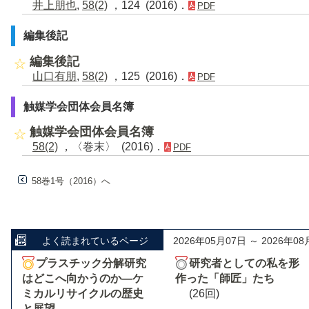
井上朋也
,
58(2)
，124 (2016)．
PDF
編集後記
編集後記
山口有朋
,
58(2)
，125 (2016)．
PDF
触媒学会団体会員名簿
触媒学会団体会員名簿
58(2)
，〈巻末〉 (2016)．
PDF
58巻1号（2016）へ
よく読まれているページ
2026年05月07日 ～ 2026年08
プラスチック分解研究
研究者としての私を形
はどこへ向かうのか―ケ
作った「師匠」たち
ミカルリサイクルの歴史
(26回)
と展望―