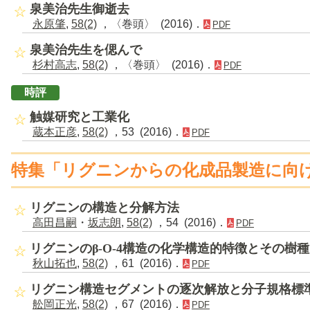
泉美治先生御逝去
永原肇
,
58(2)
，〈巻頭〉 (2016)．
PDF
泉美治先生を偲んで
杉村高志
,
58(2)
，〈巻頭〉 (2016)．
PDF
時評
触媒研究と工業化
蔵本正彦
,
58(2)
，53 (2016)．
PDF
特集「リグニンからの化成品製造に向
リグニンの構造と分解方法
高田昌嗣
・
坂志朗
,
58(2)
，54 (2016)．
PDF
リグニンのβ-O-4構造の化学構造的特徴とその樹
秋山拓也
,
58(2)
，61 (2016)．
PDF
リグニン構造セグメントの逐次解放と分子規格標
舩岡正光
,
58(2)
，67 (2016)．
PDF