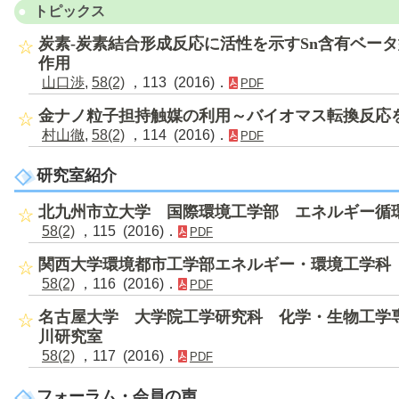
トピックス
炭素-炭素結合形成反応に活性を示すSn含有ベー
作用
山口渉
,
58(2)
，113 (2016)．
PDF
金ナノ粒子担持触媒の利用～バイオマス転換反応
村山徹
,
58(2)
，114 (2016)．
PDF
研究室紹介
北九州市立大学 国際環境工学部 エネルギー循
58(2)
，115 (2016)．
PDF
関西大学環境都市工学部エネルギー・環境工学科
58(2)
，116 (2016)．
PDF
名古屋大学 大学院工学研究科 化学・生物工学
川研究室
58(2)
，117 (2016)．
PDF
フォーラム・会員の声