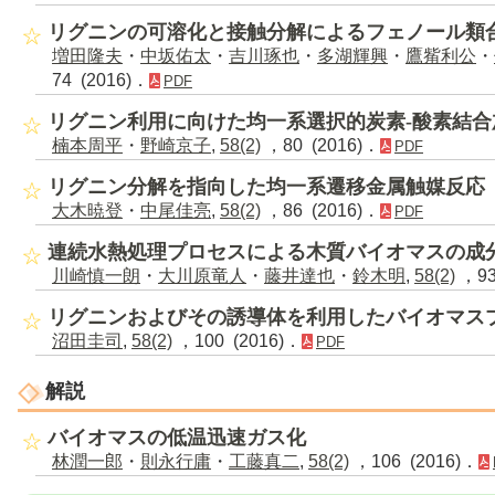
リグニンの可溶化と接触分解によるフェノール類
増田隆夫
・
中坂佑太
・
吉川琢也
・
多湖輝興
・
鷹觜利公
・
74 (2016)．
PDF
リグニン利用に向けた均一系選択的炭素-酸素結合
楠本周平
・
野崎京子
,
58(2)
，80 (2016)．
PDF
リグニン分解を指向した均一系遷移金属触媒反応
大木暁登
・
中尾佳亮
,
58(2)
，86 (2016)．
PDF
連続水熱処理プロセスによる木質バイオマスの成
川崎慎一朗
・
大川原竜人
・
藤井達也
・
鈴木明
,
58(2)
，93
リグニンおよびその誘導体を利用したバイオマス
沼田圭司
,
58(2)
，100 (2016)．
PDF
解説
バイオマスの低温迅速ガス化
林潤一郎
・
則永行庸
・
工藤真二
,
58(2)
，106 (2016)．