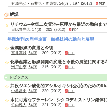
有澤光弘
・
石井晃
・
周東智
,
54(3)
，197 (2012)．
PDF
解説
リチウム─空気二次電池─原理から最近の動向まで
日比野光宏
,
54(3)
，203 (2012)．
PDF
年鑑創刊20周年企画 触媒技術の動向と展望
金属触媒の変遷と今後
室井高城
,
54(3)
，209 (2012)．
PDF
化学産業と触媒開発の変遷と今後の展望に関する
瀬戸山亨
,
54(3)
，215 (2012)．
PDF
トピックス
共役ジエン酸化的アシルオキシ化反応のためのRh-
中谷昌史
,
54(3)
，220 (2012)．
PDF
水に可溶なフラーレン─シクロデキストリン錯体
竹内雅人
,
54(3)
，221 (2012)．
PDF