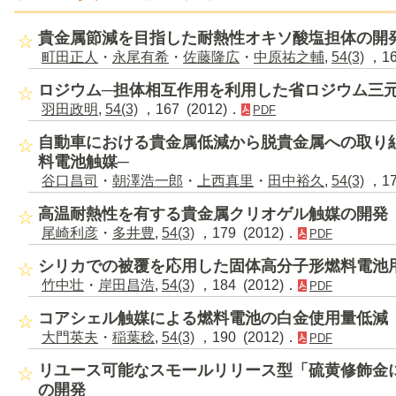
貴金属節減を目指した耐熱性オキソ酸塩担体の開
町田正人
・
永尾有希
・
佐藤隆広
・
中原祐之輔
,
54(3)
，16
ロジウム─担体相互作用を利用した省ロジウム三
羽田政明
,
54(3)
，167 (2012)．
PDF
自動車における貴金属低減から脱貴金属への取り
料電池触媒─
谷口昌司
・
朝澤浩一郎
・
上西真里
・
田中裕久
,
54(3)
，17
高温耐熱性を有する貴金属クリオゲル触媒の開発
尾崎利彦
・
多井豊
,
54(3)
，179 (2012)．
PDF
シリカでの被覆を応用した固体高分子形燃料電池
竹中壮
・
岸田昌浩
,
54(3)
，184 (2012)．
PDF
コアシェル触媒による燃料電池の白金使用量低減
大門英夫
・
稲葉稔
,
54(3)
，190 (2012)．
PDF
リユース可能なスモールリリース型「硫黄修飾金
の開発