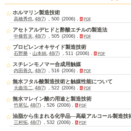
ホルマリン製造技術
高橋秀也
,
48(7)
，500 (2006)．
PDF
アセトアルデヒドと酢酸エチルの製造法
中條哲夫
,
48(7)
，505 (2006)．
PDF
プロピレンオキサイド製造技術
石野勝
・
山本純
,
48(7)
，511 (2006)．
PDF
スチレンモノマー合成用触媒
内田善久
,
48(7)
，516 (2006)．
PDF
無水フタル酸製造技術と触媒性能について
大曲浩二
,
48(7)
，522 (2006)．
PDF
無水マレイン酸の用途と製造技術
竹尾弘
,
48(7)
，526 (2006)．
PDF
油脂から生まれる化学品―高級アルコール製造技
三村拓
,
48(7)
，532 (2006)．
PDF