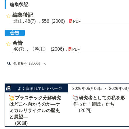
編集後記
編集後記
北山
,
48(7)
，556 (2006)．
PDF
会告
会告
48(7)
，〈巻末〉 (2006)．
PDF
48巻6号（2006）へ
よく読まれているページ
2026年05月06日 ～ 2026年08
プラスチック分解研究
研究者としての私を形
はどこへ向かうのか―ケ
作った「師匠」たち
ミカルリサイクルの歴史
(26回)
と展望―
(30回)