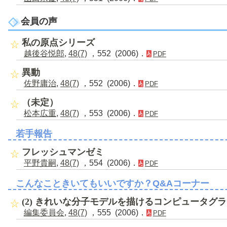
会員の声
私の原点シリーズ
越後谷悦郎
,
48(7)
，552 (2006)．
PDF
異動
佐野庸治
,
48(7)
，552 (2006)．
PDF
（未定）
松本広重
,
48(7)
，553 (2006)．
PDF
若手報告
フレッシュマンゼミ
平野貴嗣
,
48(7)
，554 (2006)．
PDF
こんなこときいてもいいですか？Q&Aコーナー
(2) きれいな分子モデルを描けるコンピュータグ
編集委員会
,
48(7)
，555 (2006)．
PDF