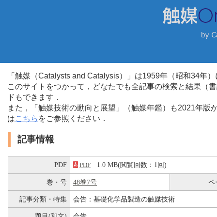
「触媒（Catalysts and Catalysis）」は1959年（昭
このサイトをつかって，どなたでも全記事の検索と結果（書
ドもできます．
また，「触媒技術の動向と展望」（触媒年鑑）も2021年
は
こちら
をご参照ください．
記事情報
PDF
1.0 MB(閲覧回数：1回)
PDF
巻・号
48巻7号
ペ
記事分類・特集
会告：基礎化学品製造の触媒技術
題目(和文)
会告