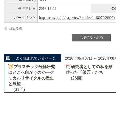
発行年月日
2016-12-01
公
パーマリンク
https://catsj.jp/jnl/pageview?articlecd=4807999900k
編集後記
48巻7号へ戻る
よく読まれているページ
2026年05月07日 ～ 2026年08
プラスチック分解研究
研究者としての私を形
はどこへ向かうのか―ケ
作った「師匠」たち
ミカルリサイクルの歴史
(26回)
と展望―
(31回)