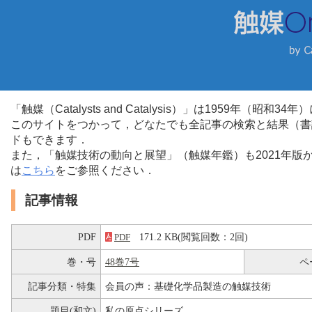
「触媒（Catalysts and Catalysis）」は1959年（昭
このサイトをつかって，どなたでも全記事の検索と結果（書
ドもできます．
また，「触媒技術の動向と展望」（触媒年鑑）も2021年
は
こちら
をご参照ください．
記事情報
PDF
171.2 KB(閲覧回数：2回)
PDF
巻・号
48巻7号
ペ
記事分類・特集
会員の声：基礎化学品製造の触媒技術
題目(和文)
私の原点シリーズ