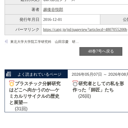
著者
越後谷悦郎
発行年月日
2016-12-01
公
パーマリンク
https://catsj.jp/jnl/pageview?articlecd=4807055200b
東北大学大学院工学研究科 山田宗慶 研究室
48巻7号へ戻る
よく読まれているページ
2026年05月07日 ～ 2026年08
プラスチック分解研究
研究者としての私を形
はどこへ向かうのか―ケ
作った「師匠」たち
ミカルリサイクルの歴史
(26回)
と展望―
(31回)