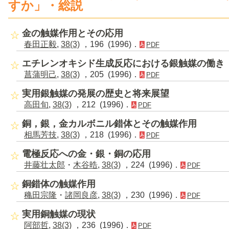
すか」・総説
金の触媒作用とその応用
春田正毅
,
38(3)
，196 (1996)．
PDF
エチレンオキシド生成反応における銀触媒の働き
菖蒲明己
,
38(3)
，205 (1996)．
PDF
実用銀触媒の発展の歴史と将来展望
高田旬
,
38(3)
，212 (1996)．
PDF
銅，銀，金カルボニル錯体とその触媒作用
相馬芳技
,
38(3)
，218 (1996)．
PDF
電極反応への金・銀・銅の応用
井藤壮太郎
・
木谷晧
,
38(3)
，224 (1996)．
PDF
銅錯体の触媒作用
穐田宗隆
・
諸岡良彦
,
38(3)
，230 (1996)．
PDF
実用銅触媒の現状
阿部哲
,
38(3)
，236 (1996)．
PDF