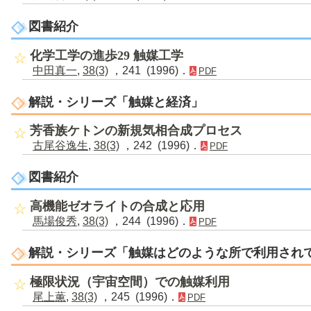
図書紹介
化学工学の進歩29 触媒工学
中田真一
,
38(3)
，241 (1996)．
PDF
解説・シリーズ「触媒と経済」
芳香族ケトンの新規気相合成プロセス
古尾谷逸生
,
38(3)
，242 (1996)．
PDF
図書紹介
高機能ゼオライトの合成と応用
馬場俊秀
,
38(3)
，244 (1996)．
PDF
解説・シリーズ「触媒はどのような所で利用され
極限状況（宇宙空間）での触媒利用
尾上薫
,
38(3)
，245 (1996)．
PDF