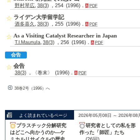
野村琴広
,
38(3)
，254 (1996)．
PDF
ライデン大学留学記
酒多喜久
,
38(3)
，255 (1996)．
PDF
As a Visiting Catalyst Researcher in Japan
T.I.Maunula
,
38(3)
，256 (1996)．
PDF
会告
会告
38(3)
，〈巻末〉 (1996)．
PDF
38巻2号（1996）へ
よく読まれているページ
2026年05月08日 ～ 2026年08
プラスチック分解研究
研究者としての私を形
はどこへ向かうのか―ケ
作った「師匠」たち
ミカルリサイクルの歴史
(26回)