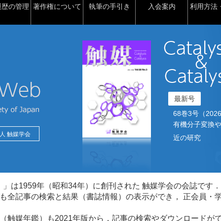
履歴の管理
著作権について
執筆の手引き
入会案内
利用方法・
最新号
68巻3号（2026）2
有機分子変換や
人 触媒学会
近の研究
talysis）」は1959年（昭和34年）に創刊された 触媒学会の会誌です．
も全記事の検索と結果（書誌情報）の表示ができ， 正会員・
（触媒年鑑）も2021年版から，記事の検索やダウンロードが