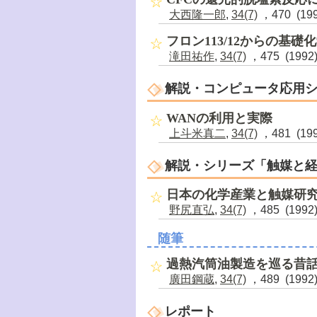
大西隆一郎
,
34(7)
，470 (19
フロン113/12からの基礎
滝田祐作
,
34(7)
，475 (1992
解説・コンピュータ応用
WANの利用と実際
上斗米真二
,
34(7)
，481 (19
解説・シリーズ「触媒と
日本の化学産業と触媒研
野尻直弘
,
34(7)
，485 (1992
随筆
過熱汽筒油製造を巡る昔
廣田鋼蔵
,
34(7)
，489 (1992
レポート