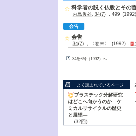
科学者の説く仏教とその
内島俊雄
,
34(7)
，499 (1992
会告
会告
34(7)
，〈巻末〉 (1992)．
34巻6号（1992）へ
よく読まれているページ
プラスチック分解研究
はどこへ向かうのか―ケ
ミカルリサイクルの歴史
と展望―
(32回)