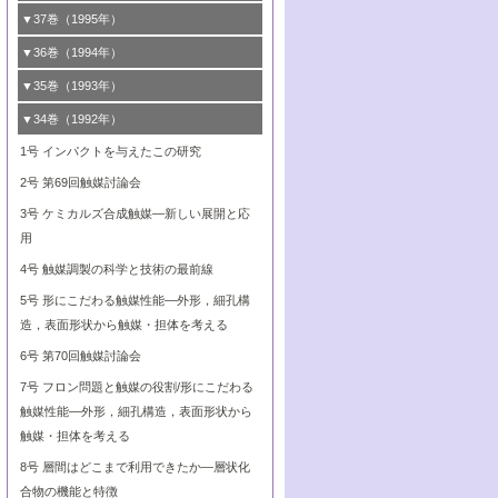
ビナトリアルケミストリー
媒学会この10年の歩みとこれから/創立40周
7号 触媒研究と学術雑誌/情報
5号 触媒のおもしろさをどのように伝える
接点
4号 実用炭素材料の新展開
1号 触媒の構造と触媒作用/C1化学を中心と
▼37巻（1995年）
年記念・記録は語る
8号 資源の循環と触媒技術
6号 第88回触媒討論会特集号
か
8号 若い世代からみた触媒化学の現状と未
2号 第79回触媒討論会
5号 研究の方法論を考える
する21世紀への触媒
1号 ファインケミカルズと固体触媒
▼36巻（1994年）
2号 第81回触媒討論会
来
7号 企業における触媒研究のブレークスル
6号 第86回触媒討論会
3号 最新NO除去触媒の実用化研究
6号 第84回触媒討論会
2号 第77回触媒討論会
2号 第75回触媒討論会
1号 電気化学と触媒
▼35巻（1993年）
ー
3号 計算機触媒化学へのさそい
7号 水素化精製触媒の新しい展開
4号 新しい反応場を目指した触媒調製
7号 機能性金属材料と触媒
3号 オリンピックメダル:金・銀・銅はどん
3号 希土類を利用した触媒
2号 第73回触媒討論会
8号 この材料を触媒として使ってみません
4号 触媒劣化の制御と予測
1号 工業触媒開発マニュアル―探索から工
▼34巻（1992年）
8号 新しい反応性と機能性を目指した金属
な触媒作用を示すか
5号 反応・分離技術の新しい展開
8号 触媒研究へのNMRの応用と展望
か？
業化まで
4号 触媒とリサイクル
3号 C4化学の展開
5号 最新の実用プロセスと触媒
クラスタ-化学
1号 インパクトを与えたこの研究
4号 触媒作用における機能の複合化
6号 第80回触媒討論会
2号 第71回触媒討論会
5号 エネルギー変換触媒
4号 《通常号》
6号 第82回触媒討論会
2号 第69回触媒討論会
5号 未来を拓け！若手研究者
7号 無機―有機ハイブリッド材料の新展開
3号 研究開発のうらおもて―着想と展開
6号 第76回触媒討論会
5号 《通常号》
7号 ナノ構造体の化学
3号 ケミカルズ合成触媒―新しい展開と応
6号 第78回触媒討論会
8号 AFMでみる世界
4号 触媒劣化と寿命の予測
7号 表面吸着相の新しい展開
用
6号 第74回触媒討論会
8号 あの反応は今
7号 ダイナミックな領域への触媒研究の展
5号 環境に優しい触媒
8号 マイクロポーラス・クリスタル触媒の
4号 触媒調製の科学と技術の最前線
7号 半導体光触媒の基礎と広がり
開/C1化学を中心とする21世紀への触媒
最近の進歩
6号 第72回触媒討論会
5号 形にこだわる触媒性能―外形，細孔構
8号 最近話題の錯体触媒反応
8号 C1化学を中心とする21世紀への触媒
造，表面形状から触媒・担体を考える
7号 クラスター化学とその周辺
6号 第70回触媒討論会
8号 CO
の化学的利用と触媒
2
7号 フロン問題と触媒の役割/形にこだわる
触媒性能―外形，細孔構造，表面形状から
触媒・担体を考える
8号 層間はどこまで利用できたか―層状化
合物の機能と特徴