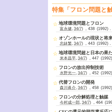
特集「フロン問題と
地球環境問題とフロン
富永健
,
34(7)
，438 (1992)
オゾンホールの現状と将
忠鉢繁
,
34(7)
，443 (1992)
地球環境問超と日本の果
米本昌平
,
34(7)
，447 (1992
フロンの放出抑制技術
水野光一
,
34(7)
，452 (1992
代替フロンの開発
森川眞介
,
34(7)
，458 (1992
フロンの分解処理と触媒
今村成一郎
,
34(7)
，464 (19
CFCの還元的脱塩素反応