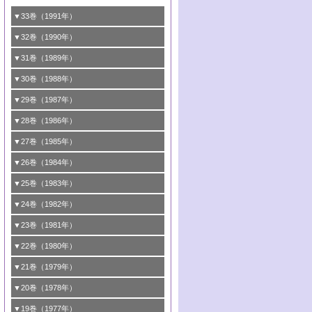
▼33巻（1991年）
1号 触媒プロセス開発マニュアル―探索か
▼32巻（1990年）
ら工業化まで，知っておきたいこと PartII
1号 21世紀に向けて触媒研究の飛躍をめざ
▼31巻（1989年）
2号 第67回触媒討論会
す―触媒化学の裾野を広げよう
1号 情報科学と反応設計・材料設計
▼30巻（1988年）
3号 光触媒
2号 第65回触媒討論会
2号 第63回触媒討論会
1号 《通常号》
▼29巻（1987年）
4号 表面水素とバルク水素その触媒反応と
3号 有機金属化学の新しい展開と応用
3号 くろもの処理触媒―最近の進歩
2号 第61回触媒討論会
1号 1987触媒研究の動向と展望
▼28巻（1986年）
のかかわり
4号 触媒プロセス開発マニュアル―探索か
4号 不定比酸化物の構造，物性，触媒作用
3号 C―H結合の活性化
2号 第59回触媒討論会
1号 《通常号》
▼27巻（1985年）
5号 生産プロセスにおける環境浄化
ら工業化まで，知っておきたいこと
5号 《通常号》
4号 センサと触媒
3号 《通常号》
2号 第57回触媒討論会
1号 触媒研究におけるパソコンの利用
▼26巻（1984年）
6号 第68回触媒討論会
5号 生体関連触媒
6号 第64回触媒討論会
5号 顕微鏡で表面微細構造を見る
4号 触媒燃焼
3号 メタノール利用と触媒
2号 第55回触媒討論会
1号 触媒のいろいろな応用
▼25巻（1983年）
7号 天然ガス利用と触媒技術
6号 第66回触媒討論会
7号 《通常号》
6号 第62回触媒討論会
5号 均一系触媒
4号 触媒構造の精密制御
3号 新しい有機合成と触媒
2号 第53回触媒討論会
8号 広がるポリマー関連の触媒
1号 <<通常号>>
▼24巻（1982年）
7号 実験技術シリーズ
8号 環境問題における触媒の役割
7号 固体表面の化学設計と機能
6号 第60回触媒討論会
5号 工業における触媒
4号 触媒材料としての金属リン酸塩
3号 活性点の構造と機能
2号 第51回触媒討論会
8号 In-situ 測定による触媒表面の微視的構
1号 第49回触媒討論会
▼23巻（1981年）
8号 触媒学会創立30周年記念 創立30周年
7号 電極の応用と機能をさぐる
6号 第58回触媒討論会
造の動的解析
5号 固体，錯体および生体触媒による簡単
4号 活性点の構造と機能
3号 希土類元素化合物の触媒作用
2号 <<通常号>>
1号 第47回触媒討論会
▼22巻（1980年）
にあたって/触媒学会創立30周年記念 触媒
な分子の活性化 水および低級アルカン
8号 《通常号》
7号 触媒構造の精密制御
5号 第54回触媒討論会
4号 <<通常号>>
3号 Rhを越えられるか
2号 工業用触媒の特性と利用
化学の現状と展望
1号 第45回触媒討論会
▼21巻（1979年）
6号 第56回触媒討論会
8号 触媒構造の精密制御
6号 固体，錯体および生体触媒による簡単
5号 第52回触媒討論会
4号 第50回触媒討論会
3号 <<通常号>>
2号 石炭
1号 均一系と不均一系における触媒作用の
▼20巻（1978年）
7号 金属微粒子とクラスターの触媒作用
な分子の活性化 N
およびO
2
2
6号 触媒・酵素の特異性とセンサー
5号 <<通常号>>
関連
4号 第48回触媒討論会
3号 資源・エネルギーと触媒
1号 第42回触媒討論会
▼19巻（1977年）