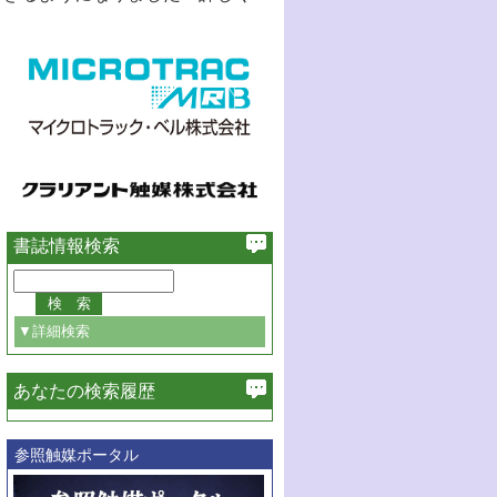
書誌情報検索
▼詳細検索
あなたの検索履歴
必ず含む
参照触媒ポータル
巻・号指定
巻
号