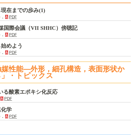
現在までの歩み(1)
)．
PDF
国際会議（VII SHHC）傍聴記
)．
PDF
ら始めよう
)．
PDF
触媒性能―外形，細孔構造，表面形状か
る」・トピックス
用いる酸素エポキシ化反応
．
PDF
媒化学
)．
PDF