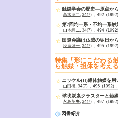
触媒学会の歴史―原点から
高木徳二
,
34(7)
，492 (1992
第7回均一系・不均一系触媒
山本經二
,
34(7)
，494 (1992
国際会議は仏滅の翌日か
秋鹿研一
,
34(7)
，495 (1992
特集「形にこだわる
ら触媒・担体を考え
ニッケル(II)錯体触媒を
山田徹
,
34(7)
，496 (1992)
球状炭素クラスターと触
永島英夫
,
34(7)
，497 (1992
図書紹介