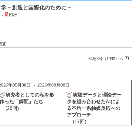
哲学－創造と国際化のために－
)．
PDF
PDF
34巻8号（1992）へ
2026年05月08日 ～ 2026年08月08日
研究者としての私を形
実験データと理論デー
作った「師匠」たち
タを組み合わせたAIによ
(26回)
る不均一系触媒反応への
アプローチ
(17回)