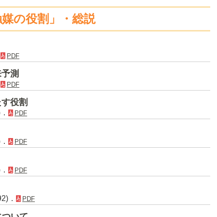
触媒の役割」・総説
．
PDF
来予測
．
PDF
たす役割
)．
PDF
)．
PDF
)．
PDF
92)．
PDF
について