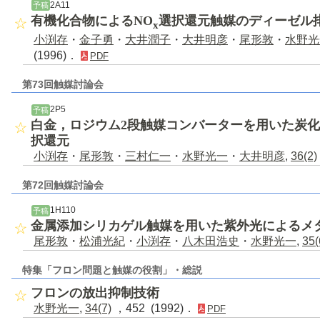
2A11
予稿
有機化合物によるNO
選択還元触媒のディーゼル
x
小渕存
・
金子勇
・
大井潤子
・
大井明彦
・
尾形敦
・
水野光
(1996)．
PDF
第73回触媒討論会
2P5
予稿
白金，ロジウム2段触媒コンバーターを用いた炭
択還元
小渕存
・
尾形敦
・
三村仁一
・
水野光一
・
大井明彦
,
36(2)
第72回触媒討論会
1H110
予稿
金属添加シリカゲル触媒を用いた紫外光によるメ
尾形敦
・
松浦光紀
・
小渕存
・
八木田浩史
・
水野光一
,
35(
特集「フロン問題と触媒の役割」・総説
フロンの放出抑制技術
水野光一
,
34(7)
，452 (1992)．
PDF