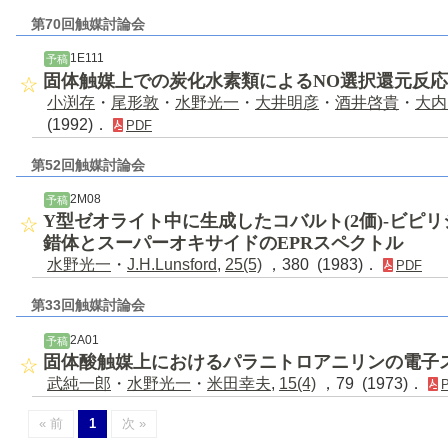
第70回触媒討論会
1E111
予稿
固体触媒上での炭化水素類によるNO選択還元反
小渕存
・
尾形敦
・
水野光一
・
大井明彦
・
酒井啓貴
・
大内
(1992)．
PDF
第52回触媒討論会
2M08
予稿
Y型ゼオライト中に生成したコバルト(2価)-ビピ
錯体とスーパーオキサイドのEPRスペクトル
水野光一
・
J.H.Lunsford
,
25(5)
，380 (1983)．
PDF
第33回触媒討論会
2A01
予稿
固体酸触媒上におけるパラニトロアニリンの電子
武純一郎
・
水野光一
・
米田幸夫
,
15(4)
，79 (1973)．
« 前
1
次 »