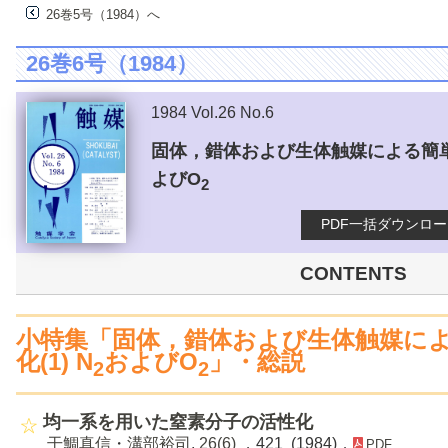
26巻5号（1984）へ
26巻6号（1984）
1984 Vol.26 No.6
固体，錯体および生体触媒による簡単
よびO
2
PDF一括ダウンロ
CONTENTS
小特集「固体，錯体および生体触媒に
化(1) N
およびO
」・総説
2
2
均一系を用いた窒素分子の活性化
干鯛真信
・
溝部裕司
,
26(6)
，421 (1984)．
PDF