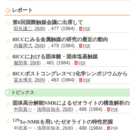
レポート
第8回国際触媒会議に出席して
田丸謙二
,
26(6)
，477 (1984)．
PDF
8ICCにみる金属触媒の研究の最近の動向
内藤周弌
,
26(6)
，479 (1984)．
PDF
8ICCにおける固体酸・固体塩基触媒
服部英
,
26(6)
，481 (1984)．
PDF
8ICCポストコングレス“C1化学シンポジウムから
冨永博夫
,
26(6)
，483 (1984)．
PDF
トピックス
固体高分解能NMRによるゼオライトの構造解析の
中田真一
・
浅岡佐知夫
,
26(6)
，486 (1984)．
PDF
129
Xe-NMRを用いたゼオライトの特性把握
中田真一
・
浅岡佐知夫
,
26(6)
，488 (1984)．
PDF