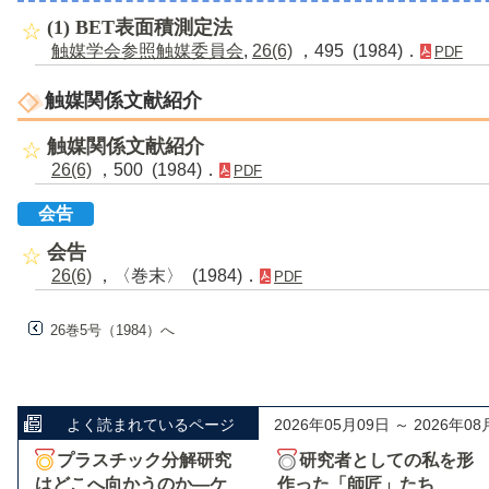
(1) BET表面積測定法
触媒学会参照触媒委員会
,
26(6)
，495 (1984)．
PDF
触媒関係文献紹介
触媒関係文献紹介
26(6)
，500 (1984)．
PDF
会告
会告
26(6)
，〈巻末〉 (1984)．
PDF
26巻5号（1984）へ
よく読まれているページ
2026年05月09日 ～ 2026年08
プラスチック分解研究
研究者としての私を形
はどこへ向かうのか―ケ
作った「師匠」たち