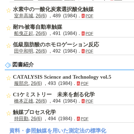
水素中の一酸化炭素選択酸化触媒
室井高城
,
26(6)
，489 (1984)．
PDF
耐Pb被毒自動車触媒
船曳正起
,
26(6)
，491 (1984)．
PDF
低級脂肪酸のホモロゲーション反応
田中和明
,
26(6)
，492 (1984)．
PDF
図書紹介
CATALYSIS Science and Technology vol.5
服部忠
,
26(6)
，493 (1984)．
PDF
C1ケミストリー 未来を創る化学
橋本正雄
,
26(6)
，494 (1984)．
PDF
触媒プロセス化学
持田勤
,
26(6)
，494 (1984)．
PDF
資料・参照触媒を用いた測定法の標準化