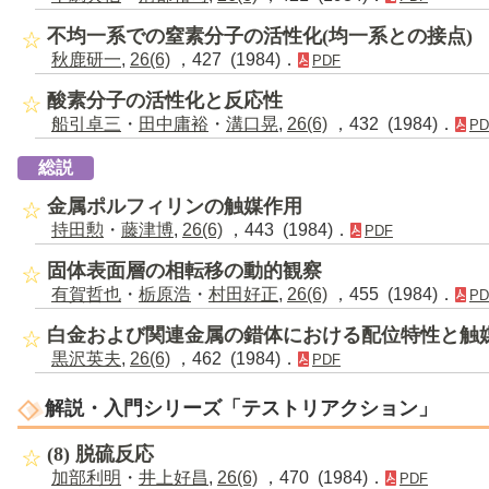
不均一系での窒素分子の活性化(均一系との接点)
秋鹿研一
,
26(6)
，427 (1984)．
PDF
酸素分子の活性化と反応性
船引卓三
・
田中庸裕
・
溝口晃
,
26(6)
，432 (1984)．
PD
総説
金属ポルフィリンの触媒作用
持田勲
・
藤津博
,
26(6)
，443 (1984)．
PDF
固体表面層の相転移の動的観察
有賀哲也
・
栃原浩
・
村田好正
,
26(6)
，455 (1984)．
PD
白金および関連金属の錯体における配位特性と触
黒沢英夫
,
26(6)
，462 (1984)．
PDF
解説・入門シリーズ「テストリアクション」
(8) 脱硫反応
加部利明
・
井上好昌
,
26(6)
，470 (1984)．
PDF