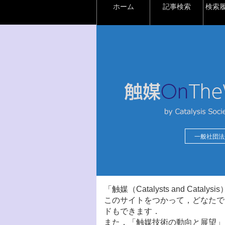
ホーム
記事検索
検索
一般社団法
「触媒（Catalysts and Ca
このサイトをつかって，どなたで
ドもできます．
また，「触媒技術の動向と展望」