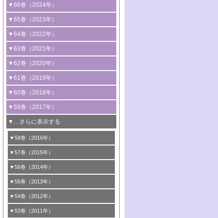
2号 コンピューター技術により加速する
1号 CO
水素化によるグリーン燃料/グリ
▼66巻（2024年）
2
触媒開発
ーンケミカル製造
1号 低次元ナノ構造を有する触媒材料
▼65巻（2023年）
3号 有機分子変換やCO
資源化のための
2
2号 水素製造のための水分解技術に関す
2号 規制反応場を活用した固体触媒研究
1号 炭素が関わる触媒機能
▼64巻（2022年）
光触媒に関する最近の研究
る最近の研究
の新展開
2号 プラスチックケミカルリサイクルの
1号 合成ガス製造とCOを用いるケミカル
▼63巻（2021年）
B号 第137回触媒討論会（2026年）
3号 オレフィン系樹脂の精密合成に関す
3号 未踏分子変換を目指した酸化触媒プ
ための触媒技術
ズ合成の最新動向
1号 金触媒の新展開
▼62巻（2020年）
る最新技術
ロセスの最前線
3号 非酸化物系金属化合物を基盤とした
2号 化学品合成のための合金触媒開発
2号 ペロブスカイト
1号 触媒設計を拓く欠陥構造のキャラク
▼61巻（2019年）
4号 アルコール類の効率的変換を実現す
4号 シンクロトロン放射光および中性子
触媒材料の開発
3号 CO
の排出削減および有効活用のた
タリゼーション
2
3号 特殊反応場を利用した触媒的分子変
る非貴金属触媒の研究動向
線を利用した触媒解析技術の最先端
1号 物質移動制御に着目した触媒プロセ
▼60巻（2018年）
4号 格子酸素・格子酸素欠陥を利用した
めの触媒技術
換反応
2号 機能化学品製造に資するクリーンな
ス開発
5号 ゼオライトの合成と応用における研
5号 単原子触媒
触媒反応
1号 固体酸触媒の最新の研究動向
▼59巻（2017年）
触媒的酸化反応
4号 若手による情報発信企画～とびたて
4号 多孔質材料を用いた触媒の新展開
究動向
2号 CO
フリー水素サプライチェーンに
2
6号 参照触媒委員会からのお知らせ
5号 生体触媒によるエネルギー変換反応
2号 二酸化炭素からの有用化学品合成
1号 いたるところに，触媒
▼…さらに表示する
若き触媒の研究者たち～（1）
3号 水処理のための触媒化学
5号 情報学的手法を用いた触媒開発
6号 ヘテロ接合界面
関わる触媒開発動向
B号 第133回触媒討論会（2023年）
6号 窒素とリンの循環のための触媒・機
3号 ナノ粒子・クラスター触媒の最前線
2号 機能性材料の局所構造解析のための
5号 若手による情報発信企画～とびたて
▼58巻（2016年）
4号 光触媒を用いた水分解の最新の研究
6号 カーボンニュートラルに向けた電解
B号 第135回触媒討論会（2025年）
3号 精密高分子合成に関する最近の研究
能性材料
最先端技術
4号 60周年記念企画
若き触媒の研究者たち～（2）
動向
技術
1号 ユニークな構造の高分子を生み出す触
▼57巻（2015年）
動向
B号 第131回触媒討論会（2023年）
3号 無機分離膜材料の開発と触媒反応プ
5号 進化するゼオライト合成技術
6号 石油のノーブル・ユースを志向した
媒技術
5号 次世代の触媒プロセスを支えるマイ
B号 第127回触媒討論会（2021年・オン
1号 水素キャリアにかかわる触媒技術の新
4号 バイオマス化成品製造のための触媒
▼56巻（2014年）
ロセスへの適用
触媒技術
クロ波
6号 非貴金属系触媒における電気化学的
ライン開催(Zoom)のみ）
2号 リグニンからの化成品製造に向けた触
展開
技術
1号 特殊環境場を利用した材料合成
▼55巻（2013年）
4号 触媒研究における計算科学の利用
酸素還元反応
B号 第129回触媒討論会（2022年・京都
媒技術
6号 メタン転換技術の最新動向
2号 石油精製用触媒の最近の進展
5号 固体触媒による含窒素有機化合物変
2号 光触媒反応機構に関する最新の研究動
1号 高耐久性燃料電池システム用触媒にお
大学：オンライン・対面開催）
▼54巻（2012年）
5号 水素のふるまいを解き明かす最先端
B号 第121回触媒討論会（2018年・東京
3号 触媒研究の最先端～とびたて若き研究
B号 第125回触媒討論会（2020年・工学
換の最前線
3号 固体酸化物形燃料電池（SOFC）におけ
向
ける新展開
研究
大学）
1号 規則性多孔体の利用技術における最近
▼53巻（2011年）
者たち～（1）
院大学）
るアノード触媒上での燃料直接改質技術
6号 貴金属使用量低減に向けた自動車排