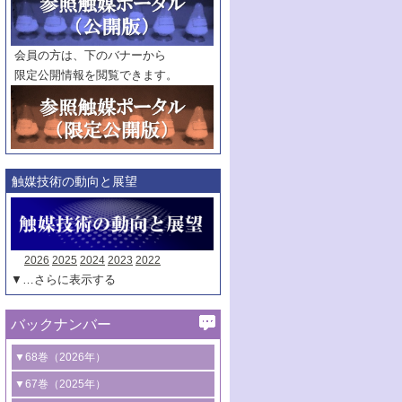
範囲指定
巻
号～
巻
会員の方は、下のバナーから
号
限定公開情報を閲覧できます。
触媒年鑑
年度
記事種別
マーク：
マークあり
触媒技術の動向と展望
2026
2025
2024
2023
2022
▼…さらに表示する
バックナンバー
▼68巻（2026年）
1号 過酸化水素合成に関する研究動向
▼67巻（2025年）