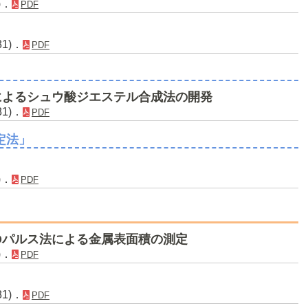
)．
PDF
81)．
PDF
によるシュウ酸ジエステル合成法の開発
81)．
PDF
定法」
)．
PDF
Oパルス法による金属表面積の測定
)．
PDF
81)．
PDF