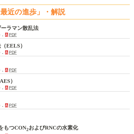
の最近の進歩」・解説
ザーラマン散乱法
)．
PDF
（EELS）
)．
PDF
)．
PDF
AES）
)．
PDF
)．
PDF
をもつCON
およびRNCの水素化
2