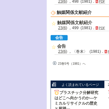
23(6)
，498 (1981)．
PDF
触媒関係文献紹介
触媒関係文献紹介
23(6)
，499 (1981)．
PDF
会告
会告
23(6)
，〈巻末〉 (1981)．
23巻5号（1981）へ
よく読まれているページ
プラスチック分解研究
はどこへ向かうのか―ケ
ミカルリサイクルの歴史
と展望―