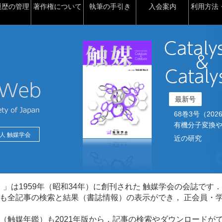
履歴の管理
著作権について
執筆の手引き
入会案内
利用方法・
最新号
68巻3号（2026）2
有機分子変換や
人 触媒学会
近の研究
talysis）」は1959年（昭和34年）に創刊された 触媒学会の会誌です．
も全記事の検索と結果（書誌情報）の表示ができ， 正会員・
（触媒年鑑）も2021年版から，記事の検索やダウンロードが