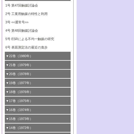
8号 触媒学会創立30周年記念 創立30周年
7号 電極の応用と機能をさぐる
6号 第58回触媒討論会
造の動的解析
5号 固体，錯体および生体触媒による簡単
4号 活性点の構造と機能
3号 希土類元素化合物の触媒作用
2号 <<通常号>>
1号 第47回触媒討論会
にあたって/触媒学会創立30周年記念 触媒
な分子の活性化 水および低級アルカン
8号 《通常号》
7号 触媒構造の精密制御
5号 第54回触媒討論会
4号 <<通常号>>
3号 Rhを越えられるか
2号 工業用触媒の特性と利用
化学の現状と展望
6号 第56回触媒討論会
8号 触媒構造の精密制御
6号 固体，錯体および生体触媒による簡単
5号 第52回触媒討論会
4号 第50回触媒討論会
3号 <<通常号>>
7号 金属微粒子とクラスターの触媒作用
な分子の活性化 N
およびO
2
2
6号 触媒・酵素の特異性とセンサー
5号 <<通常号>>
4号 第48回触媒討論会
8号 《通常号》
6号 <<通常号>>
5号 ESRによる不均一触媒の研究
6号 表面測定法の最近の進歩
▼22巻（1980年）
1号 第45回触媒討論会
▼21巻（1979年）
2号 石炭
1号 均一系と不均一系における触媒作用の
▼20巻（1978年）
関連
3号 資源・エネルギーと触媒
1号 第42回触媒討論会
▼19巻（1977年）
2号 均一系と不均一系における触媒作用の
4号 第46回触媒討論会
2号 触媒利用の新しい展開
1号 第40回触媒討論会
▼18巻（1976年）
関連/高校では触媒をどのように教えている
5号 資源・エネルギーと触媒
3号 新しい担体を求めて/触媒利用の新しい
2号 <<通常号>>
1号 第38回触媒討論会
▼17巻（1975年）
か
展開
6号 資源・エネルギーと触媒
3号 <<通常号>>
2号 <<通常号>>
1号 第36回触媒討論会
▼16巻（1974年）
3号 均一系と不均一系における触媒作用の
4号 第43回触媒討論会
関連
4号 第41回触媒討論会
3号 触媒寿命とその予測
2号 固体表面の新しい研究方法
1号 第34回触媒討論会
▼15巻（1973年）
5号 <<通常号>>
4号 第44回触媒討論会
5号 触媒調製法
4号 第39回触媒討論会
3号 固体表面の新しい研究方法
2号 <<通常号>>
1号 第32回触媒討論会
▼14巻（1972年）
6号 <<通常号>>
5号 均一系と不均一系における触媒作用の
6号 触媒反応の分子レベルでのアプローチ