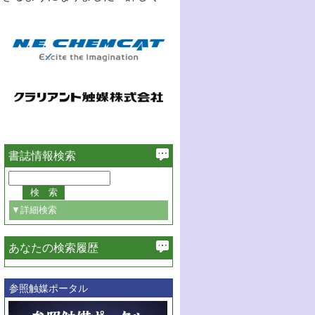
書誌情報検索
▼詳細検索
あなたの検索履歴
必ず含む
参照触媒ポータル
巻・号指定
巻
号