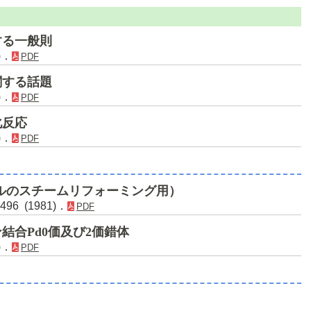
する一般則
)．
PDF
関する話題
)．
PDF
化反応
)．
PDF
ルのスチームリフォーミング用）
96 (1981)．
PDF
結合Pd0価及び2価錯体
)．
PDF