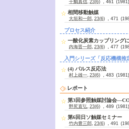
干鯛真信
,
23(6)
，461 (1981
相間移動触媒
大垣和一郎
,
23(6)
，471 (19
プロセス紹介
一酸化炭素カップリング
内海晋一郎
,
23(6)
，477 (19
入門シリーズ「反応機構推
(4) パルス反応法
村上雄一
,
23(6)
，483 (1981
レポート
第3回参照触媒討論会―C
野尻直弘
,
23(6)
，489 (1981
第6回日ソ触媒セミナー
竹内豊三郎
,
23(6)
，491 (19