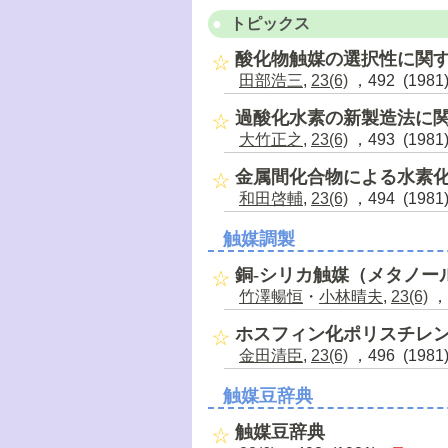
トピックス
酸化物触媒の選択性に関
田部浩三
,
23(6)
，492 (1981
過酸化水素の新製造法に
大竹正之
,
23(6)
，493 (1981
金属間化合物による水素
和田啓輔
,
23(6)
，494 (1981
触媒調製
銅-シリカ触媒（メタノー
竹澤暢恒
・
小林晴夫
,
23(6)
，4
ホスフィン化ポリスチレン
金田清臣
,
23(6)
，496 (1981
触媒豆辞典
触媒豆辞典