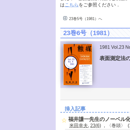
は
こちら
をご参照ください．
23巻5号（1981）へ
23巻6号（1981）
1981 Vol.23 N
表面測定法
挿入記事
福井謙一先生のノーベル
米田幸夫
,
23(6)
，〈巻頭〉 (1