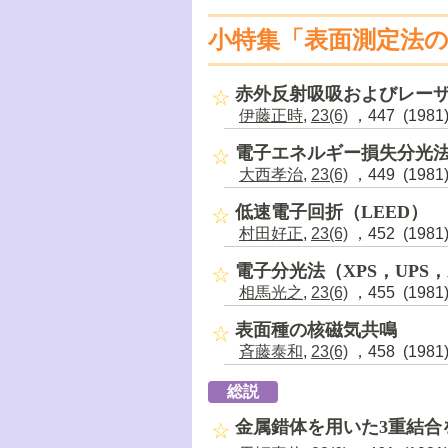
小特集「表面測定法
赤外反射吸吸およびレー
伊藤正時
,
23(6)
，447 (1981
電子エネルギー損失分光法
大西孝治
,
23(6)
，449 (1981
低速電子回折（LEED）
村田好正
,
23(6)
，452 (1981
電子分光法（XPS，UPS，
相馬光之
,
23(6)
，455 (1981
表面種の核磁気共鳴
斉藤泰和
,
23(6)
，458 (1981
総説
金属錯体を用いた3重結合