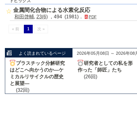
トピックス
金属間化合物による水素化反応
和田啓輔
,
23(6)
，494 (1981)．
PDF
« 前
1
次 »
よく読まれているページ
2026年05月08日 ～ 2026年08
プラスチック分解研究
研究者としての私を形
はどこへ向かうのか―ケ
作った「師匠」たち
ミカルリサイクルの歴史
(26回)
と展望―
(32回)