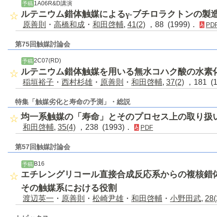
1A06R&D講演
予稿
ルテニウム錯体触媒によるγ-ブチロラクトンの製
原善則
・
高橋和成
・
和田啓輔
,
41(2)
，88 (1999)．
PD
第75回触媒討論会
2C07(RD)
予稿
ルテニウム錯体触媒を用いる無水コハク酸の水素
稲垣裕子
・
西村杉雄
・
原善則
・
和田啓輔
,
37(2)
，181 (
特集「触媒劣化と寿命の予測」・総説
均一系触媒の「寿命」とそのプロセス上の取り扱
和田啓輔
,
35(4)
，238 (1993)．
PDF
第57回触媒討論会
B16
予稿
エチレングリコール直接合成反応系からの複核錯体〔
その触媒系における役割
渡辺英一
・
原善則
・
松崎尹雄
・
和田啓輔
・
小野田武
,
28(