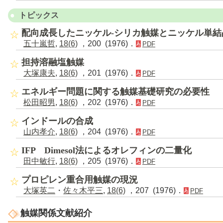
トピックス
配向成長したニッケル-シリカ触媒とニッケル単結
五十嵐哲
,
18(6)
，200 (1976)．
PDF
担持溶融塩触媒
大塚康夫
,
18(6)
，201 (1976)．
PDF
エネルギー問題に関する触媒基礎研究の必要性
松田昭男
,
18(6)
，202 (1976)．
PDF
インドールの合成
山内孝介
,
18(6)
，204 (1976)．
PDF
IFP Dimesol法によるオレフィンの二量化
田中敏行
,
18(6)
，205 (1976)．
PDF
プロピレン重合用触媒の現況
大塚英二
・
佐々木平三
,
18(6)
，207 (1976)．
PDF
触媒関係文献紹介