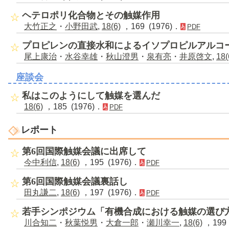
ヘテロポリ化合物とその触媒作用
大竹正之
・
小野田武
,
18(6)
，169 (1976)．
PDF
プロピレンの直接水和によるイソプロピルアルコ
尾上康治
・
水谷幸雄
・
秋山澄男
・
泉有亮
・
井原啓文
,
18(
座談会
私はこのようにして触媒を選んだ
18(6)
，185 (1976)．
PDF
レポート
第6回国際触媒会議に出席して
今中利信
,
18(6)
，195 (1976)．
PDF
第6回国際触媒会議裏話し
田丸謙二
,
18(6)
，197 (1976)．
PDF
若手シンポジウム「有機合成における触媒の選び
川合知二
・
秋葉悦男
・
大倉一郎
・
瀬川幸一
,
18(6)
，199 