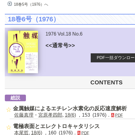
18巻5号（1976）へ
18巻6号（1976）
1976 Vol.18 No.6
<<通常号>>
PDF一括ダウンロ
CONTENTS
総説
金属触媒によるエチレン水素化の反応速度解析
佐藤真理
・
宮原孝四郎
,
18(6)
，153 (1976)．
PDF
電極表面とエレクトロキャタリシス
本尾哲
,
18(6)
，160 (1976)．
PDF